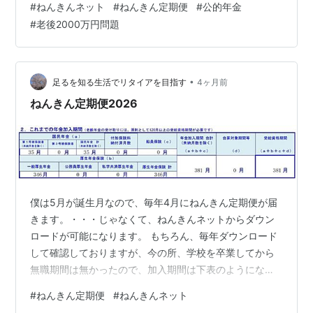
#
ねんきんネット
#
ねんきん定期便
#
公的年金
を知る方法として、ねんきん定期便とねんきんネットが
#
老後2000万円問題
あります。 将来、受け取れる公的年金の目安は毎年送ら
れてくるねんきん定期便で把握できますが、ねんきんネ
ットに登録すれば、ねんきん定期便よりも詳細な情報が
得られます。 そこで今回は、ねんきんネット登録に関す
•
足るを知る生活でリタイアを目指す
4ヶ月前
る下記ポイントを解説します。 ねんき…
ねんきん定期便2026
僕は5月が誕生月なので、毎年4月にねんきん定期便が届
きます。・・・じゃなくて、ねんきんネットからダウン
ロードが可能になります。 もちろん、毎年ダウンロード
して確認しておりますが、今の所、学校を卒業してから
無職期間は無かったので、加入期間は下表のようになっ
ております。 大学時代の国民年金期間も母がしっかり払
#
ねんきん定期便
#
ねんきんネット
ってくれていたお陰で抜け漏れはありません。お母さん