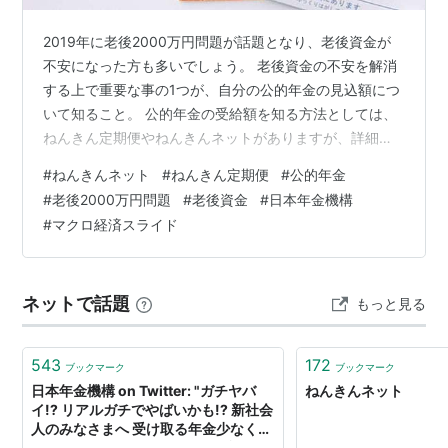
2019年に老後2000万円問題が話題となり、老後資金が
不安になった方も多いでしょう。 老後資金の不安を解消
する上で重要な事の1つが、自分の公的年金の見込額につ
いて知ること。 公的年金の受給額を知る方法としては、
ねんきん定期便やねんきんネットがありますが、詳細な
情報を知るにはねんきんネットの利用がおすすめ。 今回
#
ねんきんネット
#
ねんきん定期便
#
公的年金
は、ねんきんネットでの公的年金のシミュレーション方
#
老後2000万円問題
#
老後資金
#
日本年金機構
法について解説します。 将来受け取れる公的年金額を詳
#
マクロ経済スライド
細にシミュレーションしてみたいという方は参考にして
ください。 ねんきんネットとは？ ねんきんネットの登録
により出来ることとは？ ねんきんネットの年金見込額シ
ネットで話題
もっと見る
ミュレーション かんたん試算…
543
172
ブックマーク
ブックマーク
日本年金機構 on Twitter: "ガチヤバ
ねんきんネット
イ!? リアルガチでやばいかも!? 新社会
人のみなさまへ 受け取る年金少なくな
ってない!? ねんきんネットで確認