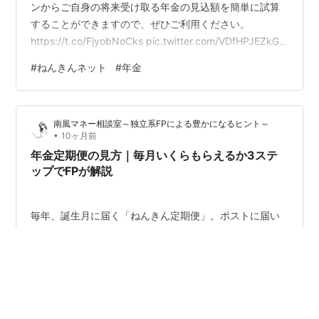
ンからご自身の将来受け取る年金の見込額を簡単に試算
することができますので、ぜひご利用ください。
https://t.co/FjyobNoCks pic.twitter.com/VDfHPJEZkG
— 日本年金機構 (@Nenkin_Kikou) September 25, 2025
#
ねんきんネット
#
年金
みなさん日本年金機構の「ねんきんネット」見てます
か？ 以前に消えた年金問題が起きた時に開設されたサイ
ト。 最初は毎年誕生月に合わせて紙の年金記録が郵送さ
南風マネー相談室～独立系FPによる豊かになるヒント～
れてきましたが今はなくなりました。 現在の年金の納付
•
10ヶ月前
状況、将来…
年金定期便の見方｜毎月いくらもらえるか3ステ
ップでFPが解説