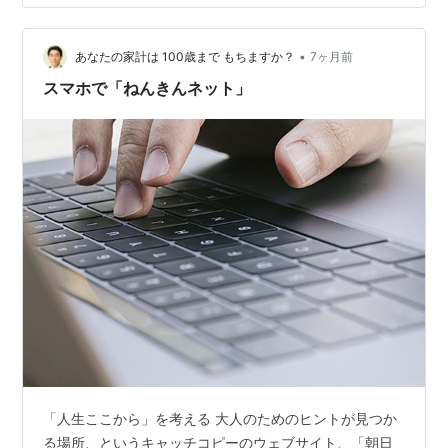
ありがとう！！ ですが、毎月の受給額は思ったほど多く
ならないです。しかも、これが税引前なのだから、なん
•
かモチベーションが下がりますね。 また、ねんきん定期
あなたの家計は 100歳まで もちますか？
7ヶ月前
便は50歳を超えた時から将来の受給見込額が記載される
スマホで「ねんきんネット」
ようになっております。自分は今回で3回…
「人生ここから」を考える 大人のためのヒントが見つか
る場所、というキャッチコピーのウェブサイト、「朝日