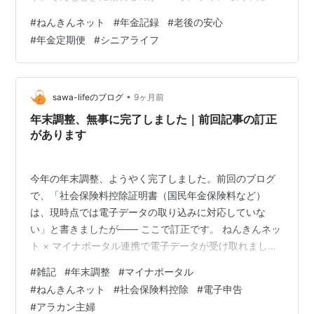
認できる「ねんきんネット」💻💡 今回は、登録方法から
#
ねんきんネット
#
年金記録
#
老後の安心
見方のポイントまでをやさしく紹介します。 🏦 なぜ「年
#
年金定期便
#
シニアライフ
金記録の確認」が大切なの？ 年金は、働いていた期間や
納めた金額に応じて受け取れる仕組み。でも、勤務先の
届け出漏れや転職時の手続きミスなどで、記録が抜けて
いるケースもあります😨 「昔の会社で払ってたのに反映
•
sawa-lifeのブログ
9ヶ月前
されていない」「転職のタイミングで年金…
年末調整、無事に完了しました｜前回記事の訂正
があります
今年の年末調整、ようやく完了しました。前回のブログ
で、「社会保険料控除証明書（国民年金保険料など）
は、現時点では電子データの取り込みに対応していな
い」と書きましたが—— ここで訂正です。 ねんきんネッ
ト × マイナポータル連携で電子データが受け取れました
実際に手続きを進めてみたところ、ねんきんネットとマ
#
雑記
#
年末調整
#
マイナポータル
イナポータルの連携で、社会保険料控除証明書も電子デ
#
ねんきんネット
#
社会保険料控除
#
電子申告
ータとして取得できることが判明しました。 そのため、
#
アラカン主婦
今年は紙の証明書を提出する必要がなく、電子データだ