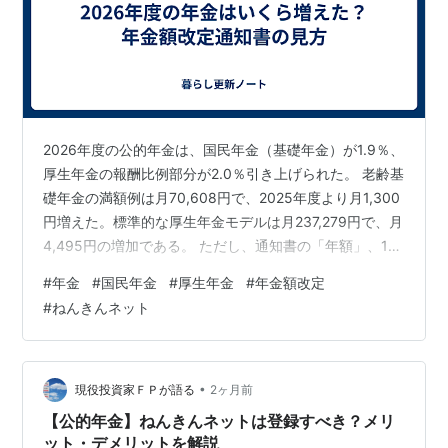
2026年度の公的年金は、国民年金（基礎年金）が1.9％、
厚生年金の報酬比例部分が2.0％引き上げられた。 老齢基
礎年金の満額例は月70,608円で、2025年度より月1,300
円増えた。標準的な厚生年金モデルは月237,279円で、月
4,495円の増加である。 ただし、通知書の「年額」、1回
の「年金支払額」、銀行口座へ入る「控除後振込額」は
#
年金
#
国民年金
#
厚生年金
#
年金額改定
別の数字だ。この記事では、年金額改定通知書と年金振
#
ねんきんネット
込通知書の読み方、増額したのに手取りがあまり増えな
い理由を整理する。 改定対象2026年4月分から 支払への
反映原則2026年6月15日支払分から 基礎年金満額例月
70,608円。前年度比＋1,300円 標…
•
現役投資家ＦＰが語る
2ヶ月前
【公的年金】ねんきんネットは登録すべき？メリ
ット・デメリットを解説