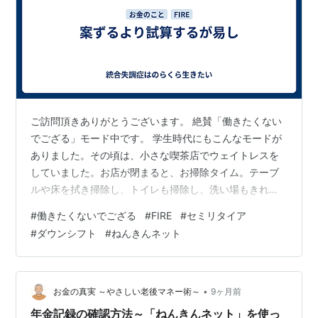
ご訪問頂きありがとうございます。 絶賛「働きたくない
でござる」モード中です。 学生時代にもこんなモードが
ありました。その頃は、小さな喫茶店でウェイトレスを
していました。お店が閉まると、お掃除タイム。テーブ
ルや床を拭き掃除し、トイレも掃除し、洗い場もきれい
に掃除し、ピカピカになった店内を見て悦に入っていま
#
働きたくないでござる
#
FIRE
#
セミリタイア
した。しかしバイトし始めてしばらくすると、お店がだ
#
ダウンシフト
#
ねんきんネット
んだんと汚くなっていったのです。意地になって掃除し
ました。けれど次のシフトに行くと、もう汚い。どうな
ってるんだ？不思議でなりませんでした。ある日、謎が
解けました。一緒にシフトに入った先輩が「だめもんち
•
お金の真実 ～やさしい老後マネー術～
9ヶ月前
ゃんがきれいに掃除してくれるから、私たち掃除し…
年金記録の確認方法～「ねんきんネット」を使っ