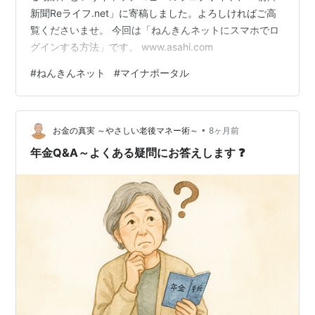
新聞Reライフ.net」に寄稿しました。よろしければご高
覧くださいませ。 今回は「ねんきんネットにスマホでロ
グインする方法」です。 www.asahi.com
#
ねんきんネット
#
マイナポータル
•
お金の真実 ～やさしい老後マネー術～
8ヶ月前
年金Q&A～よくある疑問にお答えします ❓