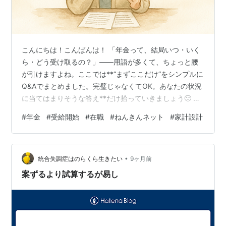
こんにちは！こんばんは！ 「年金って、結局いつ・いく
ら・どう受け取るの？」——用語が多くて、ちょっと腰
が引けますよね。ここでは**“まずここだけ”をシンプルに
Q&Aでまとめました。完璧じゃなくてOK。あなたの状況
に当てはまりそうな答え**だけ拾っていきましょう🙂 🧭
Q1. 受給はいつから？早めても遅らせてもいい？ 標準は
#
年金
#
受給開始
#
在職
#
ねんきんネット
#
家計設計
65歳。前倒し（繰上げ）も、後ろ倒し（繰下げ）も可。
繰上げ（早くもらう）：毎月の年金は永久に少なめにな
る傾向。 繰下げ（遅くもらう）：毎月の年金は永久に増
•
える傾向。 ポイントは寿命・働き方・貯蓄とのバラン
統合失調症はのらくら生きたい
9ヶ月前
ス。生活費に余裕がある/長く働くなら“遅らせ”も選択
案ずるより試算するが易し
肢。今すぐ現金が要…