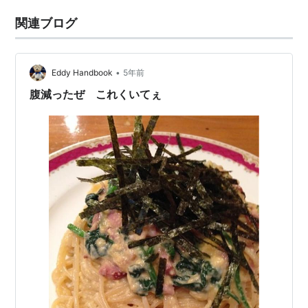
関連ブログ
•
Eddy Handbook
5年前
腹減ったぜ これくいてぇ