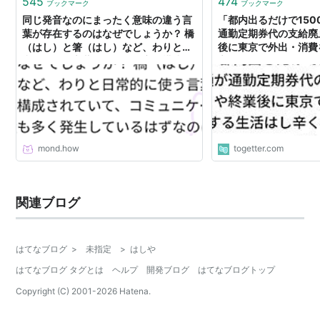
545
474
ブックマーク
ブックマーク
同じ発音なのにまったく意味の違う言
「都内出るだけで150
葉が存在するのはなぜでしょうか？ 橋
通勤定期券代の支給廃
（はし）と箸（はし）など、わりと日
後に東京で外出・消費
常的に使う言葉が全く同じ音で構成さ
辛くなっていくのか？
れていて、コミュニケーション上の無
駄も多く発生しているはずなのに、言
語が生まれてからこれまでの間に淘汰
されずにいるのはなぜですか？ |
mond
mond.how
togetter.com
関連ブログ
はてなブログ
>
未指定
>
はしや
はてなブログ タグとは
ヘルプ
開発ブログ
はてなブログトップ
Copyright (C) 2001-
2026
Hatena.