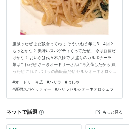
腹減ったぜ まだ飯食ってねぇ そういえば 年に3、4回？
もっとかな？ 美味いスパゲティくってたぜ。 今は新宿だ
けかな？ おいらは代々木八幡で 大盛りのカルボナーラ
麺はこれだぜ さっきオードリーさんに再入荷したから 買
ったぜ これ？ バリラの高級品だぜ セルシオーネオロシ
ェフ 青ラベルでも美味いけど こだわりのお店はこれだぜ
#
オードリー帯広
#
バリラ
#
はしや
あばよ リンク
#
新宿スパゲッティー
#
バリラセルシオーネオロシェフ
ネットで話題
もっと見る