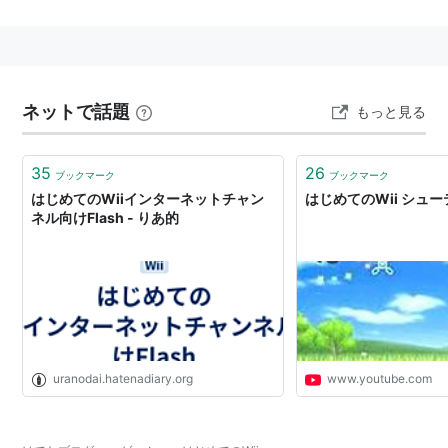
種類収録したWiiの入門ソフト。いずれのゲームでも2人
プレイが可能。「
似顔絵チャンネル
」で作成したMiiを
ゲームに登場させることもできる。
ネットで話題
もっと見る
ASIN
35
26
はじめてのWiiパック (「Wiiリモコ
ブックマーク
ブックマーク
はじめてのWiiインターネットチャン
はじめてのWii シュー
ン」&「Wiiリモコンジャケット」
ネル向けFlash - りあ的
同梱)
出版社/メーカー:
任天堂
発売日:
2006/12/02
メディア:
Video Game
購入
: 7人
クリック
: 71回
この商品を含むブログ (37件) を見る
uranodai.hatenadiary.org
www.youtube.com
はじめてのWiiパック (Wiiリモコン
同梱)
出版社/メーカー:
任天堂