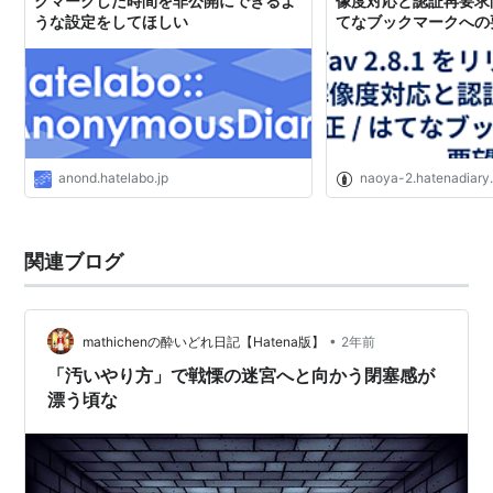
クマークした時間を非公開にできるよ
像度対応と認証再要求問
うな設定をしてほしい
てなブックマークへの要望
はてなダイアリー
anond.hatelabo.jp
naoya-2.hatenadiary
関連ブログ
•
mathichenの酔いどれ日記【Hatena版】
2年前
「汚いやり方」で戦慄の迷宮へと向かう閉塞感が
漂う頃な