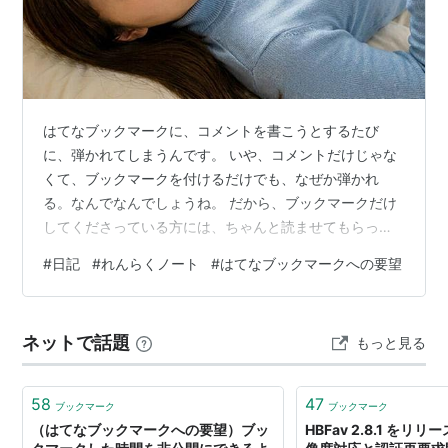
はてなブックマークに、コメントを書こうとするたび
に、弾かれてしまうんです。 いや、コメントだけじゃな
くて、ブックマークを付けるだけでも、なぜか弾かれ
る。なんでなんでしょうね。 だから、ブックマークだけ
してくださっている方には、ちゃんと読ませてもらって
いるのに、足跡が残せないままになってしまっていま
#
日記
#
れんらくノート
#
はてなブックマークへの要望
す。 それがもう、申し訳なくて申し訳なくて。 はてなブ
ックマーク、そろそろ具合を治してもらえませんかね。
今年になって急に始まった話じゃなくて、もう何年も経
ネットで話題
もっと見る
っているんですよね。 何年も、ずっと。 それがどうにか
ならないものかと、ため息をついているわけです。 どう
してこんな不具合治さないのかな！ 不思議…
58
47
ブックマーク
ブックマーク
（はてなブックマークへの要望）ブッ
HBFav 2.8.1 をリリース