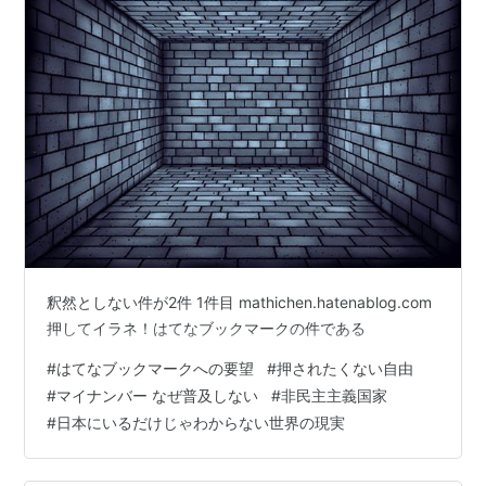
釈然としない件が2件 1件目 mathichen.hatenablog.com
押してイラネ！はてなブックマークの件である
#
はてなブックマークへの要望
#
押されたくない自由
#
マイナンバー なぜ普及しない
#
非民主主義国家
#
日本にいるだけじゃわからない世界の現実