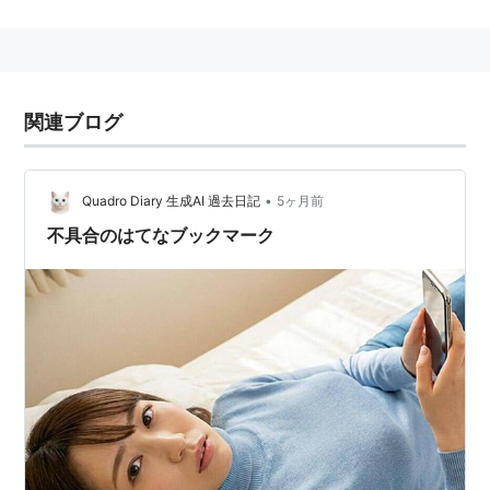
はてなへの要望管理システム、工程管理システムの
公開について - はてなダイアリー日記
はてなアイデアベータ版開始 - はてなダイアリー日
記
関連ブログ
日記に「はてなブックマークへの要望」というキーワー
ドを書いておくと、このキーワードへ自動的にリンクが
•
Quadro Diary 生成AI 過去日記
5ヶ月前
作成されます。このキーワードを起点にしていろんな人
不具合のはてなブックマーク
の言い分・意見を聞いてみるのもいいのではないでしょ
うか。
また、はてなブックマークのTips（面白い使い方やコ
ツ）を発見した方は、キーワード「
はてなブックマー
ク
」まで投稿してください。