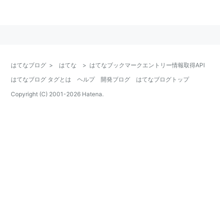
このページの情報は更新されていません。新しい
情報は「
はてなブックマークエントリー情報取得
API - Hatena Developer Center
」に移転しまし
た。
はてなブログ
>
はてな
>
はてなブックマークエントリー情報取得API
本ドキュメントに関する注意事項
はてなブログ タグとは
ヘルプ
開発ブログ
はてなブログトップ
本ドキュメントははてなブックマークにおけるAPI実装
Copyright (C) 2001-
2026
Hatena.
を解説するものです。主にはてなスタッフがその作成と
更新を行っています。
変更履歴
2006年09月19日 リリース
2008年08月20日 関連エントリー配信のため拡張
2009年08月24日 情報を絞り、高速なレスポンスの
API を追加