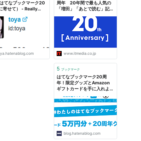
（はてなブックマーク20
周年 20年間で最も人気の
寄せて） - Really
「増田」「あとで読む」記事
ng Something
は？
oya.hatenablog.com
www.itmedia.co.jp
5
ブックマーク
はてなブックマーク20周
年！限定グッズとAmazon
ギフトカードを手に入れよ
う！はてなブログで「わたし
のはてなブックマーク」のエ
ピソードを募集中です - 週刊
はてなブログ
blog.hatenablog.com