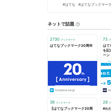
んでいる文章書きなので（「
#
はてな
#
はてなブックマー
かしいんです）、『はてな』
ハイク』など、途中で終わって
ネットで話題
2730
73
ブックマーク
ブ
はてなブックマーク20周年
はて
を記
ーン
クマ
を発
ログ
b.hatena.ne.jp
b
36
28
ブックマーク
【はてなブックマーク20周
#わ