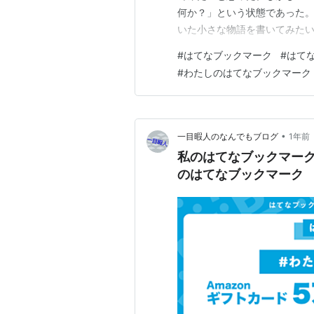
何か？」という状態であった。
いた小さな物語を書いてみたい
ないまま… 保存できない!? 
#
はてなブックマーク
#
はて
る言葉」 知らなかった「ブック
#
わたしのはてなブックマーク
ブログを始めたばかりの右も左
•
一目暇人のなんでもブログ
1年前
私のはてなブックマー
のはてなブックマーク