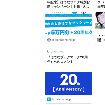
年記念】はてなブログ特別お
ク 
題キャンペーン！お題「わた
周年に
しのはてなブックマーク」へ
Sayi
の投稿を募集！ - はてなブロ
グ
blog.hatena.ne.jp
t
6
ブックマーク
『はてなブックマーク20周
年』へのコメント
b.hatena.ne.jp