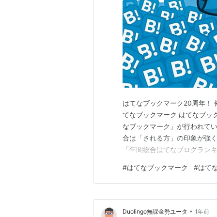
はてなブックマーク20周年！ 
てなブックマーク はてなブッ
なブックマーク」が行われてい
合は「される方」の印象が強く
「年間総合はてなブログランキ
うち12個、つまり1割以上が
#
はてなブックマーク
#
はて
至ったのかという話と、その結
から何が見えたのか、その両方
•
Duolingo無課金勢ユータ
1年前