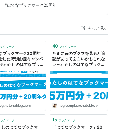
ブロガー」とか自分でいうのは、いまだになんだか気恥ず
ク
#
はてなブックマーク20周年
のサービスの移り変わりもずっとみてきました。『はてな
しまっ…
もっと見る
40
ックマーク
ブックマーク
なブックマーク20周年
たまに昔のブクマを見ると追
念した特別お題キャンペ
記があって面白いかもしれな
 ＃わたしのはてなブッ
い～わたしのはてなブックマ
ーク の優秀賞と特別賞
ーク20周年によせて～ - あ
表します - 週刊はてなブ
のにますトライバル
log.hatenablog.com
nogreenplace.hateblo.jp
15
ブックマーク
ブックマーク
たしのはてなブックマー
「はてなブックマーク」20