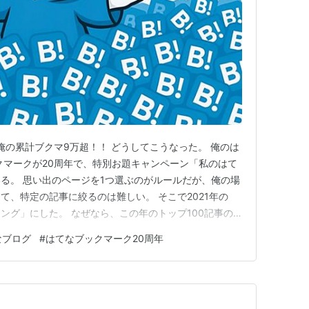
俺の累計ブクマ9万超！！ どうしてこうなった。 俺のは
クマークが20周年で、特別お題キャンペーン「私のはて
る。 思い出のページを1つ選ぶのがルールだが、俺の場
て、特定の記事に絞るのは難しい。 そこで2021年の
ング」にした。 なぜなら、この年のトップ100記事の
俺の記事だったからだ。 本記事では、いかにしてここまで
なブログ
#
はてなブックマーク20周年
果として手元に残った累計9万件のブックマークデータ
を語りた…