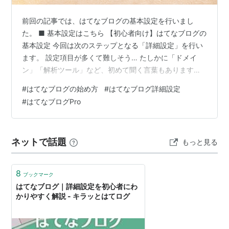
前回の記事では、はてなブログの基本設定を行いまし
た。 ■ 基本設定はこちら 【初心者向け】はてなブログの
基本設定 今回は次のステップとなる「詳細設定」を行い
ます。 設定項目が多くて難しそう… たしかに「ドメイ
ン」「解析ツール」など、初めて聞く言葉もありますよ
ね。 でも安心してください。初心者は必要な部分だけ設
#
はてなブログの始め方
#
はてなブログ詳細設定
定すればOKです。 この記事でわかること 初心者が設定
#
はてなブログPro
しておきたい詳細設定 SEOに関係する重要設定 迷わなく
ていい設定項目 順番に設定して、記事作成に進みましょ
う。 「はてなブログ詳細設定」画面の開き方 初心者が設
ネットで話題
もっと見る
定しておきたい「はてなブログ詳細設定」 独自ドメイン
設定【Pro】 アイキ…
8
ブックマーク
はてなブログ｜詳細設定を初心者にわ
かりやすく解説 - キラッとはてログ