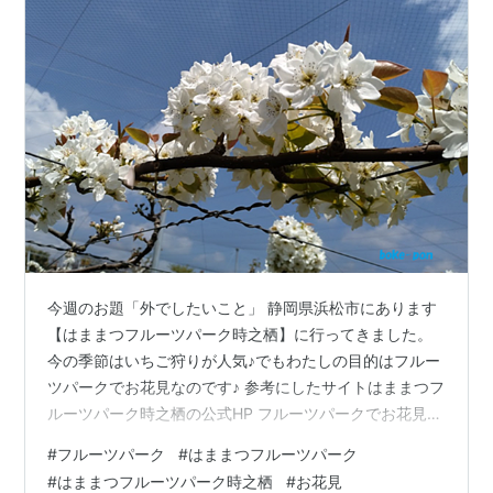
今週のお題「外でしたいこと」 静岡県浜松市にあります
【はままつフルーツパーク時之栖】に行ってきました。
今の季節はいちご狩りが人気♪でもわたしの目的はフルー
ツパークでお花見なのです♪ 参考にしたサイトはままつフ
ルーツパーク時之栖の公式HP フルーツパークでお花見♪
【はままつフルーツパーク時之栖】の概要 フルーツ狩り
#
フルーツパーク
#
はままつフルーツパーク
は量り売り フルーツ狩り年間スケジュール予定 園内は広
#
はままつフルーツパーク時之栖
#
お花見
いです 今回の目的はお花見♪ ナシの花（満開） リンゴの