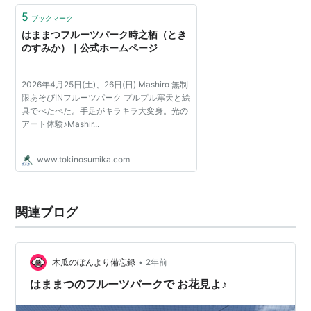
5
ブックマーク
はままつフルーツパーク時之栖（とき
のすみか）｜公式ホームページ
2026年4月25日(土)、26日(日) Mashiro 無制
限あそびINフルーツパーク プルプル寒天と絵
具でぺたぺた。手足がキラキラ大変身。光の
アート体験♪Mashir...
www.tokinosumika.com
関連ブログ
•
木瓜のぽんより備忘録
2年前
はままつのフルーツパークで お花見よ♪