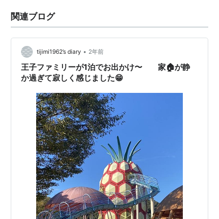
関連ブログ
•
tijimi1962’s diary
2年前
王子ファミリーが1泊でお出かけ〜 家🏠が静
か過ぎて寂しく感じました😁