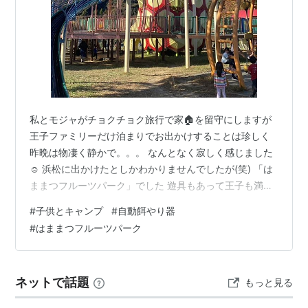
私とモジャがチョクチョク旅行で家🏠を留守にしますが
王子ファミリーだけ泊まりでお出かけすることは珍しく
昨晩は物凄く静かで。。。 なんとなく寂しく感じました
☺️ 浜松に出かけたとしかわかりませんでしたが(笑) 「は
ままつフルーツパーク」でした 遊具もあって王子も満足
そう〜 ゴールデンウィークに「浜名湖花博」を開催して
#
子供とキャンプ
#
自動餌やり器
いたところの近くかな？ 王子ママはいつも、王子のベス
#
はままつフルーツパーク
トショットを激写するんですよ〜 嬉しそうに見せてくれ
る〜 とても良いママです🩷 夜は大人と子供それぞれで時
間を過ごします〜 クリスマス🎄から年末まではイルミネ
ネットで話題
もっと見る
ーションも多くなりますよね そろそろ王子はおやすみ
💤💤の時間です キャンプ…