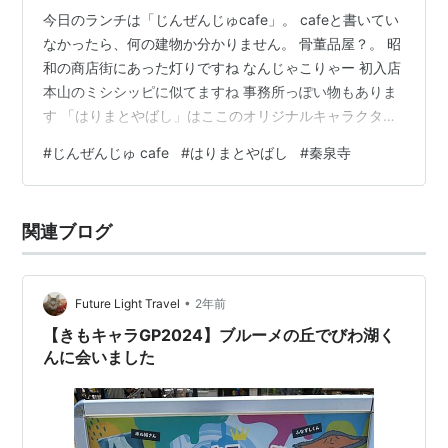
今日のランチは「じんぜんじゅcafe」。 cafeと書いてい
なかったら、何の建物か分かりません。 骨董品屋？。 昭
和の商店街にあった灯りですね なんじゃこりゃー 初入店
本山のミシシッピに似てますね 事務所っぽい物もありま
す 「はりまとやばし」はここのオリジナルキャラクター
ハチワレ好きな人には欲しい物がありません( ; ^o^)💦 お
#
じんぜんじゅ cafe
#
はりまとやばし
#
秦泉寺
酒もあります ライブのイベントとかもやっているようで
す 日替わりは唐揚げだったので、じんぜんじゅ丼 (850
円) にしました。 ツナとアボカドの丼です 今までに食べ
関連ブログ
た事のない味(*´༥`*)ｳﾏｼｯ 椎茸ダシのスープも美味しかっ
た。 女性の接客も良く、落ち着いた…
•
Future Light Travel
2年前
【きもキャラGP2024】ブルーメの丘でびわ湖く
んに会いました