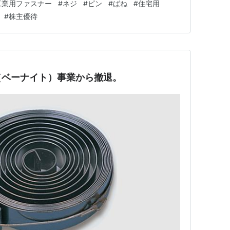
工業用ファスナー
#
ネジ
#
ピン
#
ばね
#
住宅用
勧めします。 リンク 銘柄の事業内容は？、業績はどう
#
株主優待
（ベーナイト）事業から撤退。