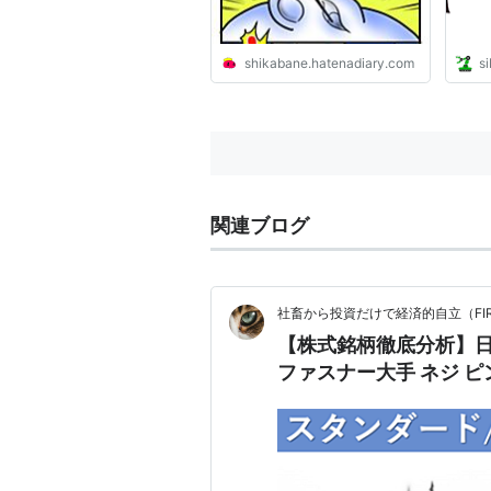
shikabane.hatenadiary.com
s
関連ブログ
社畜から投資だけで経済的自立（FIRE
【株式銘柄徹底分析】日
ファスナー大手 ネジ ピ