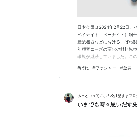
日本金属は2024年2月22
ベイナイト（ベーナイト）鋼
産業機器などにおける、ばね
年顧客ニーズの変化や材料転
環境が継続していました。こ
産設備の更新も困難となる見
#
ばね
#
ワッシャー
#
金属
です。なお、同事業に従事する
https://www.nipponkinzoku.
あっという間に小６松江塾ままブロ
いまでも時々思いだす