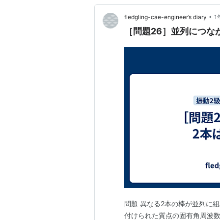
•
fledgling-cae-engineer’s diary
1
［問題26］並列につな
問題 異なる2本の棒が並列に
付けられた質点の固有角周波