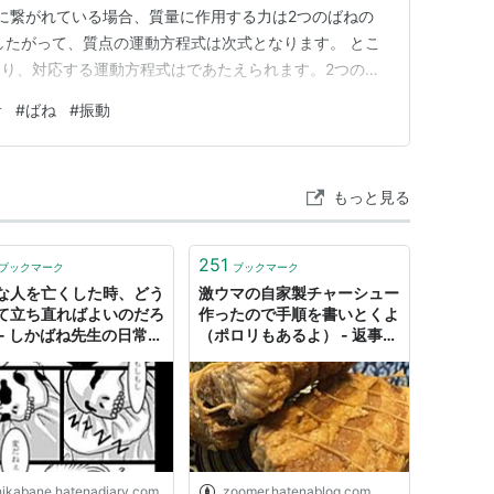
列に繋がれている場合、質量に作用する力は2つのばねの
したがって、質点の運動方程式は次式となります。 とこ
り、対応する運動方程式はであたえられます。2つの運
、が求まります。 したがって、正解はcでした。
者
#
ばね
#
振動
もっと見る
251
ブックマーク
ブックマーク
な人を亡くした時、どう
激ウマの自家製チャーシュー
て立ち直ればよいのだろ
作ったので手順を書いとくよ
 - しかばね先生の日常ブ
（ポロリもあるよ） - 返事が
ない ただのしかばねのよう
だ
hikabane.hatenadiary.com
zoomer.hatenablog.com