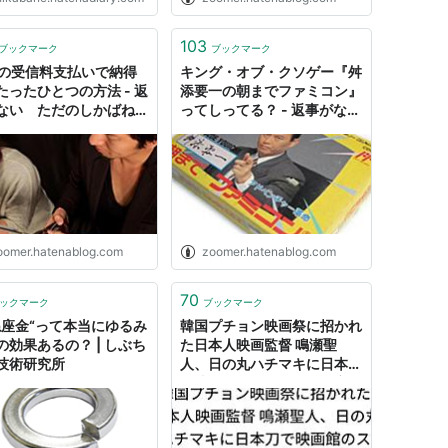
103
ブックマーク
ブックマーク
Kの受信料支払いで納得
キング・オブ・クソゲー『舛
たったひとつの方法 - 返
添要一の朝までファミコン』
ない ただのしかばねの
ってしってる？ - 返事がな
だ
い ただのしかばねのようだ
oomer.hatenablog.com
zoomer.hatenablog.com
70
ックマーク
ブックマーク
ね座金“って本当にゆるみ
韓国プチョン映画祭に招かれ
の効果あるの？ | しぶち
た日本人映画監督 鳴瀬聖
技術研究所
人、日の丸ハチマキに日本刀
で映画館のスクリーンに穴を
開ける【温泉しかばね芸者】