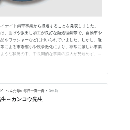
日、ベイナイト鋼帯事業から撤退することを発表しました。
帯は、曲げや張出し加工が良好な熱処理鋼帯で、自動車や
製品やワッシャーなどに用いられていました。しかし、近
換等による市場縮小や競争激化により、非常に厳しい事業
のような状況の中、中長期的な事業の拡大が見込めず、生
込みであることから、同事業の撤退を決定したということ
従業員は8名で、他事業に再配置を行う予定です。
c…
•
グ つんた母の毎日一喜一憂
3年前
先生～カンコウ先生