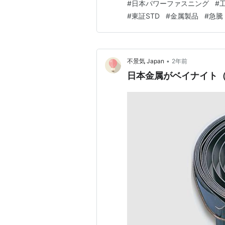
#
日本パワーファスニング
#
から購入して読まれることをお
#
東証STD
#
金属製品
#
急騰
か？、配当はいくらなのか？…
•
不景気 Japan
2年前
日本金属がベイナイト