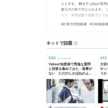
ととする。 解き方 ばねが並
復元力の和で与えられます。 
ろで、角周波数の振動子はであ
動方程式を比較することにより
#
計算力学技術者
#
CAE技術
ネットで話題
509
413
ブックマーク
Yahoo!知恵袋で秀逸な質問
大切
と回答を集めてみた - 返事が
やっ
ない ただのしかばねのよう
うか
だ
ログ
zoomer.hatenablog.com
s