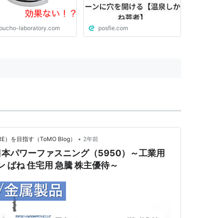
ibucho-laboratory.com
posfie.com
•
）を目指す（ToMO Blog）
2年前
本パワーファスニング（5950）～工業用
ン ばね 住宅用 急騰 株主優待～