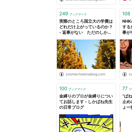
249
108
ブックマーク
実際のところ国立大の学費は
NH
どれだけ上がっているのか？
する
- 返事がない ただのしかば
事が
ねのようだ
よう
zoomer.hatenablog.com
z
100
77
ブックマーク
ブ
金縛りのプロが金縛りについ
“ば
てお話します - しかばね先生
止め
の日常ブログ
ょー