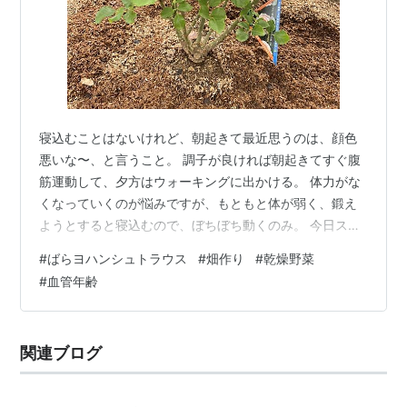
寝込むことはないけれど、朝起きて最近思うのは、顔色
悪いな〜、と言うこと。 調子が良ければ朝起きてすぐ腹
筋運動して、夕方はウォーキングに出かける。 体力がな
くなっていくのが悩みですが、もともと体が弱く、鍛え
ようとすると寝込むので、ぼちぼち動くのみ。 今日スー
パーに行ったら、血管年齢測定します！と最近オープン
#
ばらヨハンシュトラウス
#
畑作り
#
乾燥野菜
したフィットネスのお店の人が声をかけて来たので、や
#
血管年齢
っていただいた。血管は若いのではないかな、と思いつ
つ。 60代ですが、血管年齢は40代でした。しかし握力
は80代笑笑 虚弱でジムに通うなど無理だと言っているの
関連ブログ
に長い説明が終わらない。（ジムには）行きませんよ、
と告げると笑って解放してくれました。…