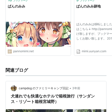
ブックマーク
ブックマーク
ぱんのみみ
ぱんのみみ跡地
ぱんのみみは移転しました
はこちら↓ http://pannom
け致しますが、ブックマ
しくお願い致します。 20
pannomimi.net
mimi.uunyan.com
関連ブログ
•
campdog のファミリーキャンプ日記
3年前
犬連れでも快適なホテルで箱根旅行（サンダン
ス・リゾート箱根宮城野）