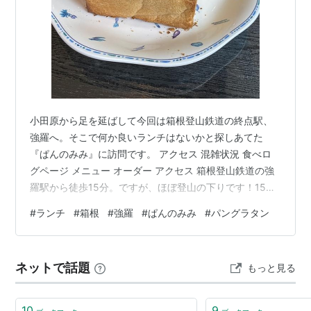
小田原から足を延ばして今回は箱根登山鉄道の終点駅、
強羅へ。そこで何か良いランチはないかと探しあてた
『ぱんのみみ』に訪問です。 アクセス 混雑状況 食べロ
グページ メニュー オーダー アクセス 箱根登山鉄道の強
羅駅から徒歩15分。ですが、ほぼ登山の下りです！15分
程度なら歩いて楽勝だと思っていたらとんでもない！体
#
ランチ
#
箱根
#
強羅
#
ぱんのみみ
#
パングラタン
感では半分ほどは本当に山の中を下っているように思い
ました。タクシーかバスが最適です。 混雑状況 この日は
平日で12時ごろに往訪。店内は半分ほど埋まっていて、
ネットで話題
もっと見る
入店後10分もすると満席です。土日はかなり待つことも
あるとの口コミでした。 食べログページ tabelog.com メ
ニュー ピザ、…
10
9