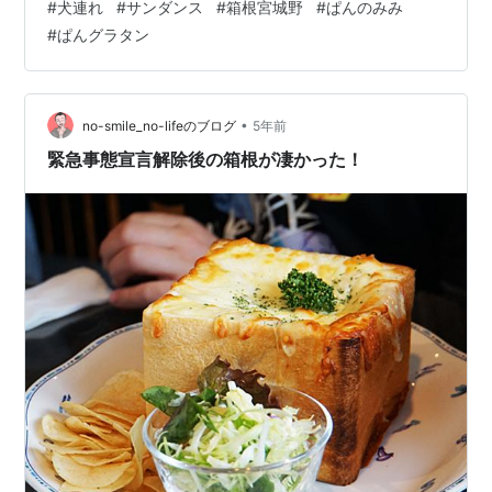
#
犬連れ
#
サンダンス
#
箱根宮城野
#
ぱんのみみ
ダンス・リゾート箱根宮城野について 宿泊してよかった
#
ぱんグラタン
点：サンダンス・リゾート箱根宮城野 食事がとても美味
しくて、ゆったりとした時間を過ごせる 犬連れにとても
配慮してくれている 部屋も広くて、犬連れに優しい 大き
いドッグランで思いっきり走らせられる！ 宿泊して注意
•
no-smile_no-lifeのブログ
5年前
したい点：サンダンス・リゾート箱根宮…
緊急事態宣言解除後の箱根が凄かった！