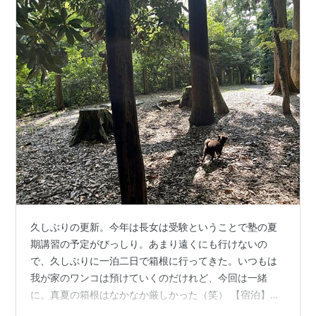
久しぶりの更新。今年は長女は受験ということで塾の夏
期講習の予定がびっしり。あまり遠くにも行けないの
で、久しぶりに一泊二日で箱根に行ってきた。いつもは
我が家のワンコは預けていくのだけれど、今回は一緒
に。真夏の箱根はなかなか厳しかった（笑） 【宿泊】犬
連れOKなホテル サンダンス・リゾート箱根宮城野 サン