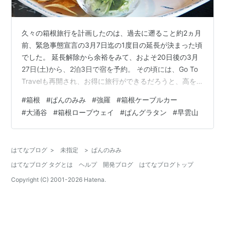
久々の箱根旅行を計画したのは、過去に遡ること約2ヵ月
前、緊急事態宣言の3月7日迄の1度目の延長が決まった頃
でした。 延長解除から余裕をみて、およそ20日後の3月
27日(土)から、2泊3日で宿を予約。 その頃には、Go To
Travelも再開され、お得に旅行ができるだろうと、高を
括ったが運の尽き、ご存じの通りまさかの2週間再延長。
#
箱根
#
ぱんのみみ
#
強羅
#
箱根ケーブルカー
期待したGo To Travelも再開どころではなく、延期も考
#
大涌谷
#
箱根ロープウェイ
#
ぱんグラタン
#
早雲山
えましたが、私的に我慢できず久しぶりの旅行を指折り
数えていた子供たちの手前、仕方なく正規の価格で決
行。あ、今回の旅行もお義父さん、お義母さんがご一緒
はてなブログ
>
未指定
>
ぱんのみみ
です。 初日最初のイベントは、小田原のこちらであげか
はてなブログ タグとは
ヘルプ
開発ブログ
はてなブログトップ
まの手…
Copyright (C) 2001-
2026
Hatena.