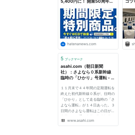
5,400円に！ 開業50周年の
コツ
期間限定商品 - はてなニュー
ス
hatenanews.com
sh
5
ブックマーク
asahi.com（朝日新聞
社）：さよなら０系新幹線
臨時の「ひかり」号運転 - 鉄
道 - トラベル
１１月末で４４年間の定期運転を
終えた初代新幹線０系が、往時の
「ひかり」として走る臨時の「さ
よなら運転」が１４日あった。３
日間のさよなら運転はこの日が最
終日で、０系は今後、順次解体さ
www.asahi.com
れる。０系のとまる