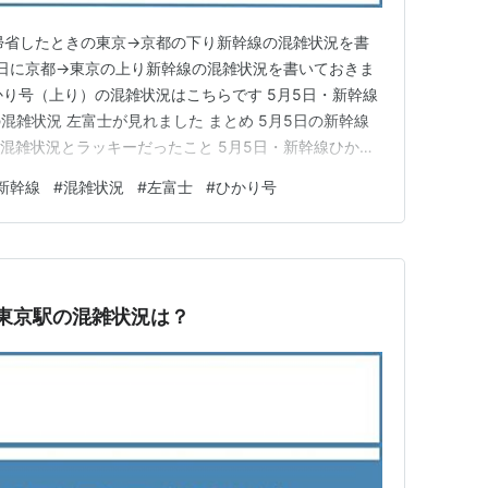
帰省したときの東京→京都の下り新幹線の混雑状況を書
5日に京都→東京の上り新幹線の混雑状況を書いておきま
かり号（上り）の混雑状況はこちらです 5月5日・新幹線
混雑状況 左富士が見れました まとめ 5月5日の新幹線
混雑状況とラッキーだったこと 5月5日・新幹線ひかり
況 今回私が乗車したのは15時33分発のひかり号です。
新幹線
#
混雑状況
#
左富士
#
ひかり号
運行は1時間に2本、ちなみにこだまは1本でした。 ゴー
幹…
東京駅の混雑状況は？