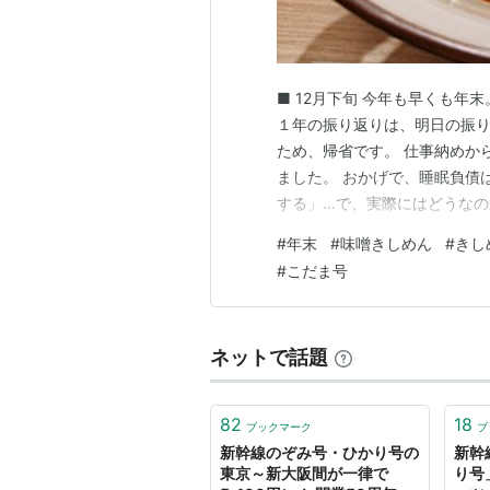
■ 12月下旬 今年も早くも年
１年の振り返りは、明日の振
ため、帰省です。 仕事納めか
ました。 おかげで、睡眠負債
する」…で、実際にはどうなの
帰省 年末年始は、いつも電車
#
年末
#
味噌きしめん
#
きし
で、今回はチキってしまい、い
#
こだま号
いつも乗る電車の２本前の電車
ネットで話題
82
18
ブックマーク
ブ
新幹線のぞみ号・ひかり号の
新幹
東京～新大阪間が一律で
り号