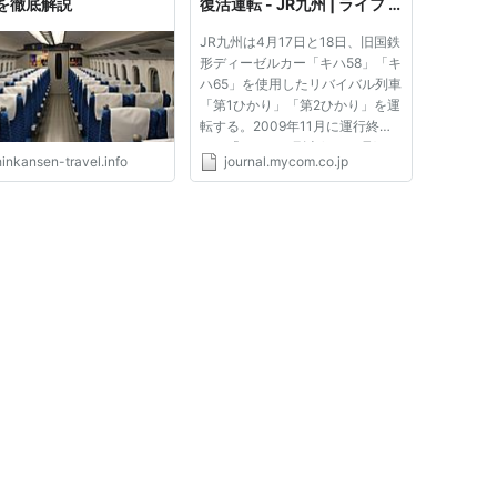
を徹底解説
復活運転 - JR九州 | ライフ |
マイコミジャーナル
JR九州は4月17日と18日、旧国鉄
形ディーゼルカー「キハ58」「キ
ハ65」を使用したリバイバル列車
「第1ひかり」「第2ひかり」を運
転する。2009年11月に運行終了
した「トロッコ列車(トロQ号)」
inkansen-travel.info
journal.mycom.co.jp
を牽引していた車両を国鉄当時の
塗色に復活させたという。 旧国
鉄色となった「キハ58」「キハ
65」 運行日程は4月17日が「第2
ひか...