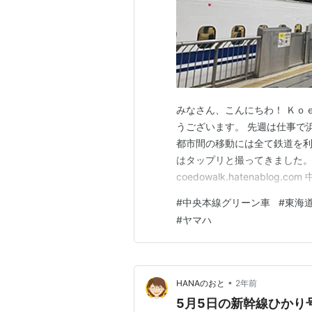
みなさん、こんにちわ！ Ｋｏ
うございます。 先週は仕事で
都市間の移動には全て鉄道を利
はタップリと撮ってきました。
coedowalk.hatenabl
から出発するので、まずは東
#
中央本線グリーン車
#
東海
はカオス状態です。 列車案内
#
ヤマハ
っていますが混雑しているでし
•
HANAのおと
2年前
5月5日の新幹線ひかり