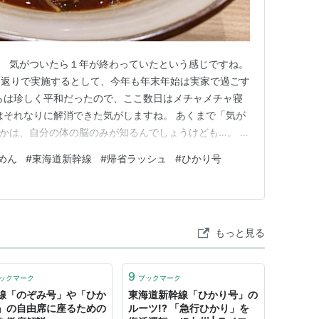
末。 気がついたら１年が終わっていたという感じですね。
り返りで実施するとして、今年も年末年始は実家で過ごす
らは珍しく平和だったので、ここ数日はメチャメチャ寝
はそれなりに解消できた気がしますね。 あくまで「気が
かは、自分の体の脳のみが知るんでしょうけども…。 ■
が死ぬほど混んで、最悪遅れたりする可能性があるの
めん
#
東海道新幹線
#
帰省ラッシュ
#
ひかり号
つもより20分ほど早めに家を出発しました。 すると、
が特急待ち合…
もっと見る
9
ックマーク
ブックマーク
線「のぞみ号」や「ひか
東海道新幹線「ひかり号」の
」の自由席に座るための
ルーツ!? 「急行ひかり」を