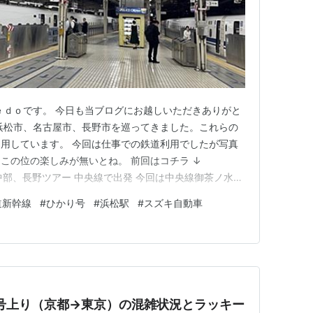
ｅｄｏです。 今日も当ブログにお越しいただきありがと
浜松市、名古屋市、長野市を巡ってきました。これらの
用しています。 今回は仕事での鉄道利用でしたが写真
この位の楽しみが無いとね。 前回はコチラ ↓
og.com 中部、長野ツアー 中央線で出発 今回は中央線御茶ノ水駅
京行きのホームへ。１７時台に入りましたので駅のホーム
道新幹線
#
ひかり号
#
浜松駅
#
スズキ自動車
には１２両の文字が。乗車電には無料グリーン車が繋が
ょ…
号上り（京都→東京）の混雑状況とラッキー