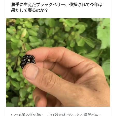
甲南医療センターでCTを撮った。
勝手に生えたブラックベリー、伐採されて今年は
nekokichi2856.hatenablog…
果たして実るのか？
いつも通る道の脇に、ほぼ雑木林になっとる場所があっ