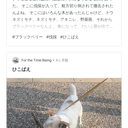
た。 そこに伐採が入って、粗方切り倒されて撤去された
んよね。 そこにはいろんな木があったんじゃけど、トウ
ネズミモチ、ネズミモチ、アキニレ、野薔薇、それから
ブラックベリーなんよ。 春になって、だいぶ蘖が出てき
て復活してきとるんよね。 今年絶望視しとったブラック
#
ブラックベリー
#
伐採
#
ひこばえ
ベリーの実なんじゃけど、果たしてどうなんかのう？ か
なり伸びが早いけえ、このまま成長して実るかもしれん
のう。 ブラックベリーはわりとコクがあって、とても美
•
味しいんよね。 根こそぎに近い感じになっとったもん
For the Time Being
4ヶ月前
が、そこから急激に伸びとって、これで花が咲けば実る
ひこばえ
んよね。 ともあれ、どこまでどうなるか…