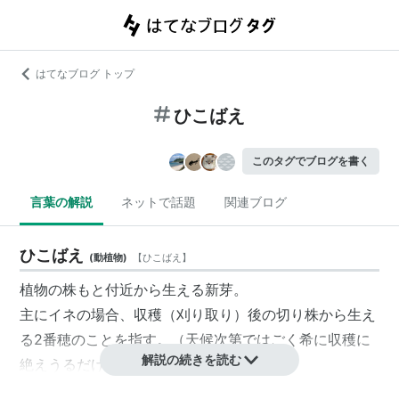
はてなブログ トップ
ひこばえ
このタグでブログを書く
言葉の解説
ネットで話題
関連ブログ
ひこばえ
(
動植物
)
【
ひこばえ
】
植物の株もと付近から生える新芽。
主にイネの場合、収穫（刈り取り）後の切り株から生え
る2番穂のことを指す。（天候次第ではごく希に収穫に
解説の続きを読む
絶えうるだけの稲穂を実らせることもある）