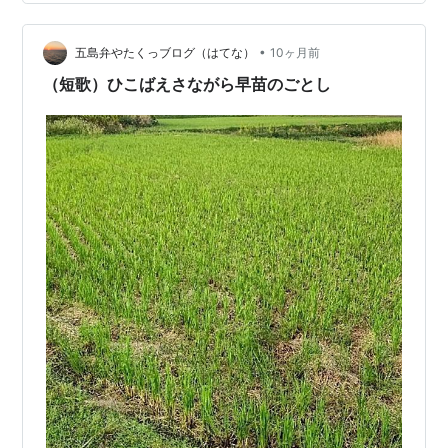
芽吹きの遅い斑入り黄金セイヨウイボタノキ（白っぽい
木）、それにしても・・ 全然芽が膨らんでいない、枝を
•
切るとまだ青っぽいのですが時間の問題だと思われます
五島弁やたくっブログ（はてな）
10ヶ月前
しばらくはこのままオブジェとして残しておきます 20匹
（短歌）ひこばえさながら早苗のごとし
近くカミキリムシがいたと思われ…