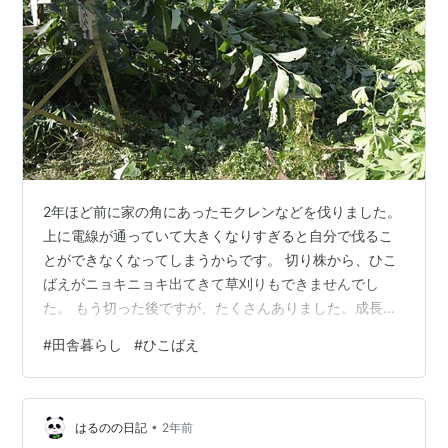
2年ほど前に家の角にあったモクレンなどを伐りました。
上に電線が通っていて大きくなりすぎると自分で伐るこ
とができなくなってしまうからです。 切り株から、ひこ
ばえがニョキニョキ出てきて草刈りもできませんでし
た。 もう切った後ですが、たくさんありました。成長も
早くて太くなっていました。 たくさん収穫。 右にはイチ
#
田舎暮らし
#
ひこばえ
ョウのひこばえも生えています。 とりあえず、草捨て場
に置きました。 抜根をすればいいのでしょうが、簡単に
済ませたいです。 切った枝には蕾がたくさんついていま
•
した。
はるのの日記
2年前