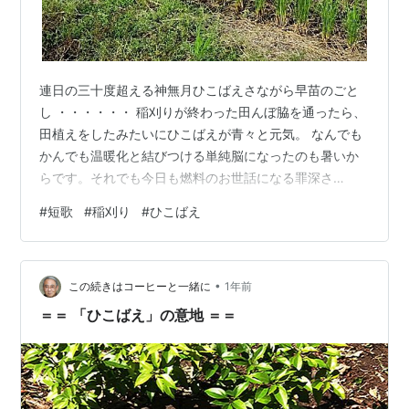
連日の三十度超える神無月ひこばえさながら早苗のごと
し ・・・・・・ 稲刈りが終わった田んぼ脇を通ったら、
田植えをしたみたいにひこばえが青々と元気。 なんでも
かんでも温暖化と結びつける単純脳になったのも暑いか
らです。それでも今日も燃料のお世話になる罪深さ
を・・・
#
短歌
#
稲刈り
#
ひこばえ
•
この続きはコーヒーと一緒に
1年前
＝＝ 「ひこばえ」の意地 ＝＝