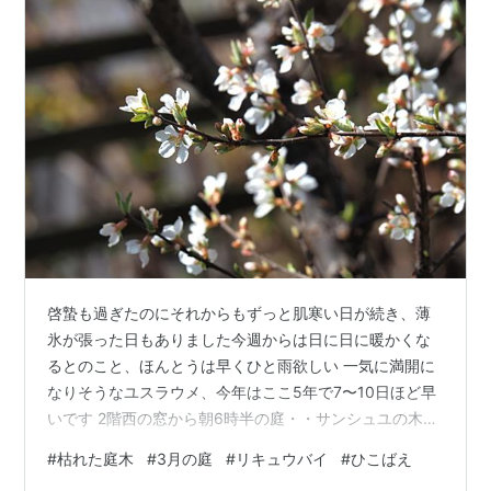
啓蟄も過ぎたのにそれからもずっと肌寒い日が続き、薄
氷が張った日もありました今週からは日に日に暖かくな
るとのこと、ほんとうは早くひと雨欲しい 一気に満開に
なりそうなユスラウメ、今年はここ5年で7〜10日ほど早
いです 2階西の窓から朝6時半の庭・・サンシュユの木が
なくなって4年、一昨年は道路側のバラを一本抜いて残っ
#
枯れた庭木
#
3月の庭
#
リキュウバイ
#
ひこばえ
たもう一本のバラも幹を減らし瀕死の状態です もともと