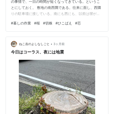
の事情で、一日の時間が短くなってきている。というこ
とにしておく。 敷地の南西隅である。往来に面し、西隣
りの駐車場に接している。南にも西にも、以前は塀があ
った。今は金網だ。 塀があった時分には、春夏秋に一度
#
暮しの作業
#
桜
#
切株
#
ひこばえ
#
芯
づつの草むしりで、なんとか我慢できた。今ではそうは
ゆかない。往来する人さまの眼に、立ち過ぎるのだ。ど
うせ草藪状態なのだからかまうまいと、いろいろな物が
•
投げ込まれる。今日もグミの商品パッケージが一袋、煙
ねこ吉のよしなしごと
3ヶ月前
草の新箱の帯封を切ったフィルムが一枚、吸殻三個が、
今日はコーラス、夜には地震
この狭い一画から出た。 細かなゴミのポイ捨てな…