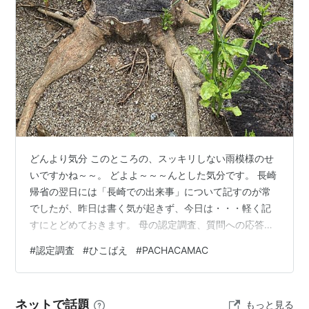
どんより気分 このところの、スッキリしない雨模様のせ
いですかね～～。 どよよ～～～んとした気分です。 長崎
帰省の翌日には「長崎での出来事」について記すのが常
でしたが、昨日は書く気が起きず、今日は・・・軽く記
すにとどめておきます。 母の認定調査、質問への応答は
完璧。病歴なども専門用語もまじえ、詳細に説明できて
#
認定調査
#
ひこばえ
#
PACHACAMAC
いました。（余計なことまで答えていたけれど、それも
「認知機能に問題なし」に太鼓判を押されただけ） あと
は・・・身体面の衰えをどれだけ「評価」してもらえる
ネットで話題
もっと見る
か、にかかっています。 介護保険で入浴の見守りだけで