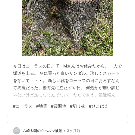
今日はコーラスの日。 T・Mさんはお休みだから、一人で
坂道を上る。 冬に買った白いサンダル。珍しくスカート
を穿いて・・・。 新しい靴をコーラスの日におろすなん
て馬鹿だった。後悔先に立たずやわ。 何処かが痛い訳じ
ゃないけど足になじんでない。 ただでさえ、最近転んだ
し、ヨロヨロしているのに、新しい靴を履いて坂道を上
#
コーラス
#
地震
#
震源地
#
切り株
#
ひこばえ
るなんて。 コーラスの後、アルメルカートでランチ。 連
休に帰って来る子供たちにお土産のお菓子を買いに「フ
レサントール」へ。 ３月１５日、ここのケーキを買って
•
帰る途中、二号線でケーキをかばって転んで頭を打ち、
六崎太朗の０ヘルツ波動
3ヶ月前