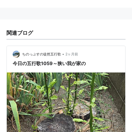
関連ブログ
•
ちのっぷすの徒然五行歌
2ヶ月前
今日の五行歌1059～狭い我が家の