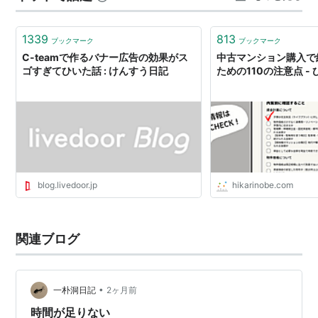
もお願いしたいので、要支援2から要介護1になってくれ
るとありがたいのですが・・・判定は来…
1339
813
ブックマーク
ブックマーク
C-teamで作るバナー広告の効果がス
中古マンション購入で
ゴすぎてひいた話 : けんすう日記
ための110の注意点 -
blog.livedoor.jp
hikarinobe.com
関連ブログ
•
一朴洞日記
2ヶ月前
時間が足りない