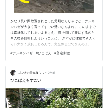
かなり長い間放置されとった元畑なんじゃけど、ナンキ
ンハゼが大きく育ってすごい勢いなんよね。 このままで
は森林化してしまいよるけえ、切り倒して薪にするのと
その後を観察しよういうことに。 さすがに抜根できんぐ
らい大きく成長しとるんで、完全除去はできんのよ。 バ
ッサリ切り倒してはみたものの、その切り株からは蘖が
#
ナンキンハゼ
#
ひこばえ
#
剪定刺激
出て再成長する可能性もあるんよね。 その場合、剪定刺
激によってかなり早く成長することになるんよね。 １０
年かかって成長した大きさに、３年ぐらいでなってしま
•
うかもしれんのよね。 根っこだけはしっかりしとるん
ゴン太の田舎暮らし
2年前
で、栄養を吸い上げる力は充分にある。 それでかなり成
ひこばえもすごい
長して、また木材を提供してくれることに…