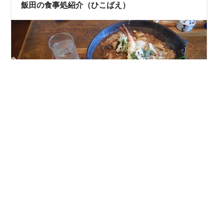
飯田の食事処紹介（ひこばえ）
令和６年６月28日（金） 今日は、家族とランチに出かけ
ます。 飯田市のうどん屋、「ひこばえ」さんにやってき
ました。 入り口はこちらです。 メニューの一部です。
私の好きな「きのこ」をメインにした「うどん」が美味
しそうです。 末娘は、天ぷらうどんを 私は特製味噌煮込
みうどんを注文します。 三人で分けあって食べました。
#
ひこばえ
#
飯田市
#
うどん
#
ランチ
ひこばえさんのうどん、とても美味しかったですよ！！