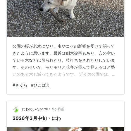
公園の桜が老木になり、虫やコケの影響を受けて弱って
きたように思います。最近は倒木被害もあり、穴の空い
ている木などは切られたり、枝打ちをされたりしていま
す。そのせいか、モリモリと花弁が霞んで見えるほど勢
いのある木も減ってきたようです。 近くの公園では、ひ
こばえの成長を促し、幹の再生を図っている桜の木もか
#
さくら
#
ひこばえ
なり見かけます。 時々、老木が幹から直接花をつけてい
ることがあります。 まだ満開にもなっていないのに、花
が落ちていました。スズメやヒヨドリは桜の根元を食い
•
ちぎって蜜を吸うそうです。盗蜜というらしいです。 今
にわのいろpartⅡ
5ヶ月前
日は桜を見るために、いつもとは違う時間帯に違うルー
2026年3月中旬・にわ
トで歩きました。以前に、よく見かけていたワ…