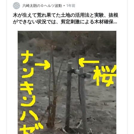
•
特に春から夏にかけてですが、都会の公園でも切り落と
六崎太朗の０ヘルツ波動
1年前
された木の根っこの周囲に若葉が萌え出ている風景を目
木が生えて荒れ果てた土地の活用法と実験、抜根
にすることがあります。 人々に癒や…
ができない状況では、剪定刺激による木材確保に
なるか。