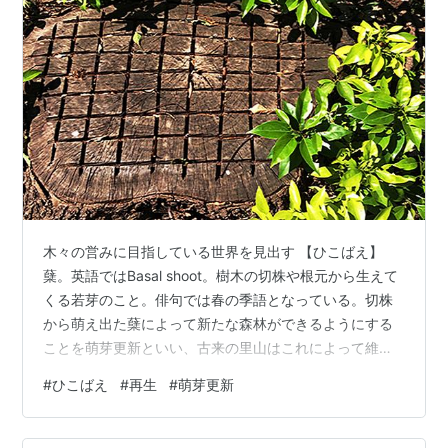
木々の営みに目指している世界を見出す 【ひこばえ】
蘖。英語ではBasal shoot。樹木の切株や根元から生えて
くる若芽のこと。俳句では春の季語となっている。切株
から萌え出た蘖によって新たな森林ができるようにする
ことを萌芽更新といい、古来の里山はこれによって維持
された。なお、刈り取った稲の株から生えてくる、いわ
#
ひこばえ
#
再生
#
萌芽更新
ば稲の蘖に相当する芽（再生稲）を［ひつじ・ひつち・
ひづち］と呼ぶ。俳句では秋の季語になっている。（出
典：デジタル大辞林、農林水産省HP、ウィキペディア）