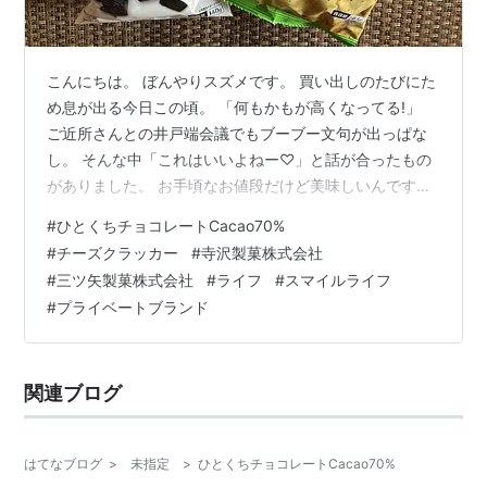
こんにちは。 ぼんやりスズメです。 買い出しのたびにた
め息が出る今日この頃。 「何もかもが高くなってる!」
ご近所さんとの井戸端会議でもブーブー文句が出っぱな
し。 そんな中「これはいいよねー♡」と話が合ったもの
がありました。 お手頃なお値段だけど美味しいんです。
どちらも行きつけのスーパー「ライフ」のプライベート
#
ひとくちチョコレートCacao70%
ブランドのもの。 かなりローカルな内容だとは思います
#
チーズクラッカー
#
寺沢製菓株式会社
がご紹介したいと思います。 もしもお近くにライフがあ
#
三ツ矢製菓株式会社
#
ライフ
#
スマイルライフ
る方は試してみてください(^^) プライベートブランドっ
#
プライベートブランド
てなに? スマイルライフの「ひとくちチョコレート
Cacao70%」 ひとくちチョコレートCacao70%の製造元
は寺沢製菓株式…
関連ブログ
はてなブログ
>
未指定
>
ひとくちチョコレートCacao70%