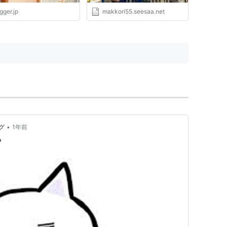
gger.jp
makkori55.seesaa.net
•
グ
1年前
