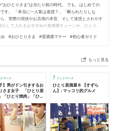
や“おひとりさま”は当たり前の時代。 でも、はじめての
です。 「本当に一人客は迷惑？」「断られたりしな
がら、実際の現状やお店側の本音、そして迷惑とされやす
安心して入れるおすすめの居酒屋チェーンや、ひとり居
解説します。 一歩踏み出す勇気が湧く、女性初心者向
飲み
#
おひとりさま
#
居酒屋マナー
#
初心者ガイド
居酒屋でのひとり時間をもっと自由に、心地よく楽しめ
。 新しい自分の時間を、…
もっと見る
7
クマーク
ブックマーク
子】男がドン引きするお
ひとり居酒屋８ 【すずら
りさま女子 「ひとり居
ん】: マッコリ的グルメ
」「ひとり焼肉」「ひと
カ盛り店」「ひとり麻
ひとりFPS」 : 自習の
ニュースまとめ人気速報
ルX