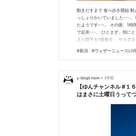
動きだすまで 食べ歩き開始 動きだ
っしょりかいていました･･･。
たようです･･･。 その後、1時
で起床･･･。 ひとまず、朝に
入り団子を1個食す。 ヤスダヨ
ぇ。 甘すぎず酸っぱすぎず。
#
新潟
#
ウェザーニュースLiV
い。 これはまた飲みたいなぁ
す…
•
y-blog’s room
3年前
【ゆんチャンネル #１
はまさに土曜日うって