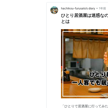
•
hachikou-furusato’s diary
1年前
ひとり居酒屋は迷惑な
とは
「ひとりで居酒屋に行ってみ