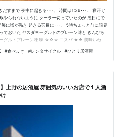
すまで 夜中に起きる･･･。 時間は1:36･･･。 寝汗ぐ
 喉やられないように クーラー切っていたのが 裏目にで
間毎に喉が渇き 起きる羽目に･･･。 5時ちょっと前に限界
とっておいた ヤスダヨーグルトのプレーン味と きんぴら
ーグルトプレーン味 味:☆☆☆ コスパ:★★ 美味いね
 濃厚な生乳の味がガツンとくるけど こってりはしていな
E
#
食べ歩き
#
レンタサイクル
#
ひとり居酒屋
。 いろんな種類があったから いろいろ試してみたいで
６】上野の居酒屋 雰囲気のいいお店で１人酒
つけ