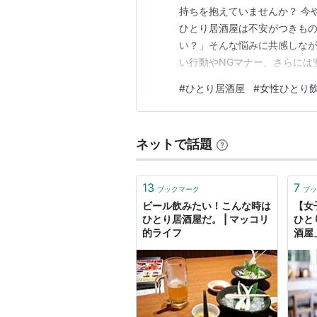
持ちを抱えていませんか？ 今
ひとり居酒屋は不安がつきもの
い？」そんな悩みに共感しな
い行動やNGマナー、さらには
酒屋を満喫するコツまで優しく
#
ひとり居酒屋
#
女性ひとり
けの優しいガイド。 読めば、
るヒントがきっと見つかります
ネットで話題
13
7
ブックマーク
ブッ
ビール飲みたい！こんな時は
【女
ひとり居酒屋だ。 | マッコリ
ひと
的ライフ
酒屋
りデ
雀」「
為の
レベ