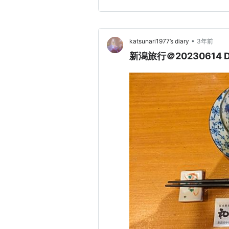
酒屋で「チェーン店」の 海鮮
が、安くていろいろ少しづつ食
•
katsunari1977’s diary
3年前
新潟旅行＠20230614 D