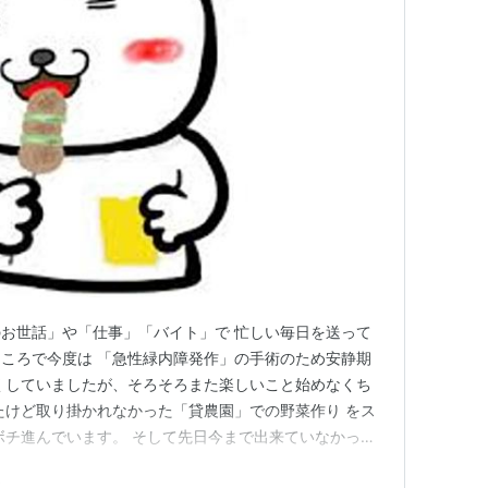
お世話」や「仕事」「バイト」で 忙しい毎日を送って
ころで今度は 「急性緑内障発作」の手術のため安静期
くしていましたが、そろそろまた楽しいこと始めなくち
たけど取り掛かれなかった「貸農園」での野菜作り をス
ボチ進んでいます。 そして先日今まで出来ていなかった
り居酒屋」行ってきました～＼(^o^)／ まずは近くの居
ま