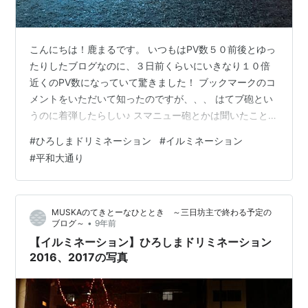
こんにちは！鹿まるです。 いつもはPV数５０前後とゆっ
たりしたブログなのに、３日前くらいにいきなり１０倍
近くのPV数になっていて驚きました！ ブックマークのコ
メントをいただいて知ったのですが、、、 はてブ砲とい
うのに着弾したらしい♪ スマニュー砲とかは聞いたことあ
ったけど、全然知らなかったです^^; 何か見てくれている
#
ひろしまドリミネーション
#
イルミネーション
人がいるって嬉しいですね♪ 良いクリスマスプレゼントに
#
平和大通り
なりました( ＾∀＾) そんな12月、年末広島の風物詩「ひ
ろしまドリミネーション」に行ってきました( ＾∀＾) 去
年はコロナの第３波（？）の影響で数日で終わってしま
MUSKAのてきとーなひととき ～三日坊主で終わる予定の
ったこのイベント。 今回は、友達家族と行ってきて一年
•
ブログ～
9年前
半ぶりくら…
【イルミネーション】ひろしまドリミネーション
2016、2017の写真