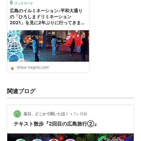
6
ブックマーク
広島のイルミネーション♪平和大通り
の「ひろしまドリミネーション
2021」を見に2年ぶりに行ってきまし
た♪今回もかなり綺麗( ＾∀＾) - 鹿の寝
言
shika-negoto.com
関連ブログ
•
某日、どこかで聞いた話！
7ヶ月前
テキスト散歩『2回目の広島旅行②』