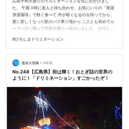
広島平和大通りのイルミネーションを見に出かけまし
た。 午後３時に友人と待ち合わせ、お気にいりの『尾道
浪漫珈琲』で軽く食べて 外が暗くなるのを待ってから、
夏に新しくなった駅のバス乗り場から 二人とも初めてル
ープバスに乗って平和大通りへ向かいました。 ひろしま
ドリミネーション：広島最大級のイルミネーションイベ
#
ひろしまドリミネーション
ントで、毎年11月下旬から1月上旬にかけて開催されま
す。おとぎの国をテーマに、約140万球の光が彩るお城や
ツリー、フェニックスなどのオブジェが並びます。ま
•
た、スイーツカフェや広島の地酒販売ブース、ARスタン
週末大冒険
4年前
プラリーなどのイベントも開催されます。 カップルや小
No.248【広島県】街は輝く！おとぎ話の世界の
さな子どもを連れた家族でいっぱい 寒…
ように！「ドリミネーション」すごかったぞ！