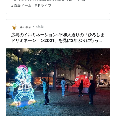
地をド派手に彩る「ひろしまドリミネーション」だ！ 2
#
原爆ドーム
#
ドライブ
回行ったぞ！どちらも1人だ！淋しッ！！ 序章：おとぎの
国に迷い込む 本章：星降る夜にいざなわれ 閑話休題：八
昌のお好み焼き 本章：ドリミネーション再び 補記：ひろ
しまお好み物語 広島駅前ひろ…
•
鹿の寝言
5年前
広島のイルミネーション♪平和大通りの「ひろしま
ドリミネーション2021」を見に2年ぶりに行って
きました♪今回もかなり綺麗( ＾∀＾)