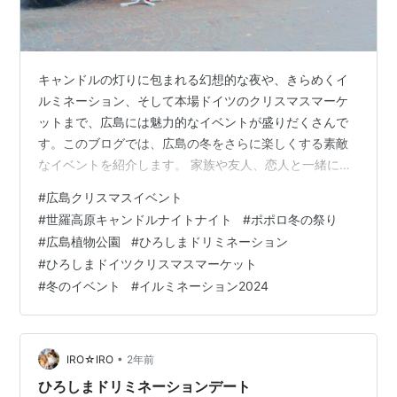
キャンドルの灯りに包まれる幻想的な夜や、きらめくイ
ルミネーション、そして本場ドイツのクリスマスマーケ
ットまで、広島には魅力的なイベントが盛りだくさんで
す。このブログでは、広島の冬をさらに楽しくする素敵
なイベントを紹介します。 家族や友人、恋人と一緒に、
特別な冬の思い出を作りたい方はぜひ最後までご覧くだ
#
広島クリスマスイベント
さいませ。 広島の冬を楽しむイベント①【ひろしまクリ
#
世羅高原キャンドルナイトナイト
#
ポポロ冬の祭り
スマスマーケット2024】 イルミネーションとデコレーシ
#
広島植物公園
#
ひろしまドリミネーション
ョン マーケット クリスマス雑貨とワークショップ 楽し
#
ひろしまドイツクリスマスマーケット
いステージイベント 広島の冬を楽しむイベント②【ひろ
#
冬のイベント
#
イルミネーション2024
しま ドイツ クリスマスマーケット2024】 ドイツの美味
しい料理と飲み物 クリスマ…
•
IRO☆IRO
2年前
ひろしまドリミネーションデート