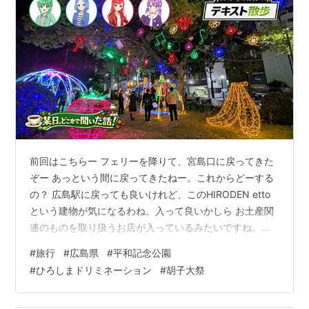
前回はこちらー フェリーを降りて、宮島口に戻ってきた
ぞー あっという間に戻ってきたねー。これからどーする
の？ 広島駅に戻っても良いけれど、このHIRODEN etto
という建物が気になるわね。入って良いかしら お土産関
連のものを取り扱うお店が入っているみたいですね。入
ってみましょうか！ 未虎 このエリアの安芸の幸たかきと
#
旅行
#
広島県
#
平和記念公園
いうお店にやって来たぞ。広島に関する食べ物は広島駅
#
ひろしまドリミネーション
#
胡子大祭
でも買えるが、部屋飲み用に何か買っておこうかな 冬風
お、良いですね！ って……部屋飲みするんですか？ 蘭那