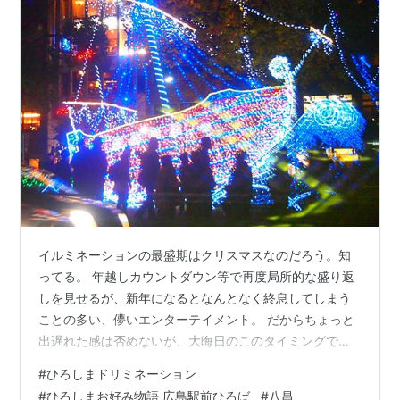
イルミネーションの最盛期はクリスマスなのだろう。知
ってる。 年越しカウントダウン等で再度局所的な盛り返
しを見せるが、新年になるとなんとなく終息してしまう
ことの多い、儚いエンターテイメント。 だからちょっと
出遅れた感は否めないが、大晦日のこのタイミングでイ
ルミネーションについて書くぜぇぇ！！ まだ間に合う！
#
ひろしまドリミネーション
まだ夢は終わらない！ 今回ご紹介するのは、広島の中心
#
ひろしまお好み物語 広島駅前ひろば
#
八昌