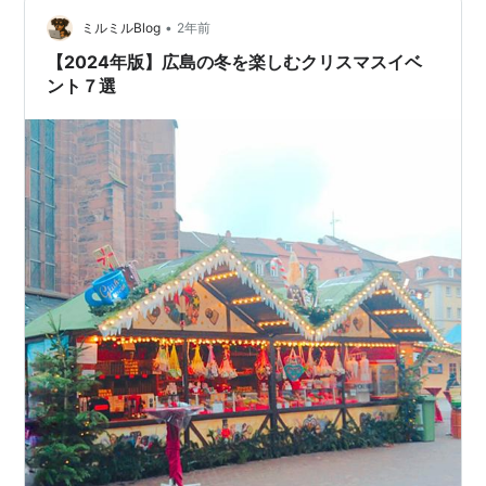
そうよね、旅行先では毎回お店で食べて飲んでいたけれ
ど、今回は違うの？ 未虎 ああ、言ってなかったか。今ま
•
ミルミルBlog
2年前
では店で飲んで…
【2024年版】広島の冬を楽しむクリスマスイベ
ント７選