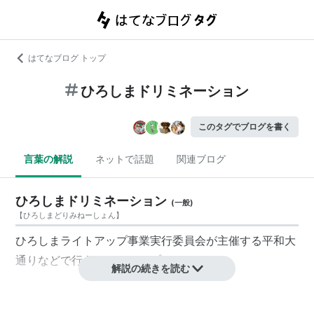
はてなブログ トップ
ひろしまドリミネーション
このタグでブログを書く
言葉の解説
ネットで話題
関連ブログ
ひろしまドリミネーション
(
一般
)
【
ひろしまどりみねーしょん
】
ひろしまライトアップ事業実行委員会
が主催する
平和大
通り
などで行う
ライトアップ
イベント。
解説の続きを読む