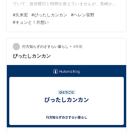
ていて、放送曜日と時間を覚えていませんが、長崎から
来た一般人チームが出演した時は長崎での放送曜日と時
#
久米宏
#
ぴったしカンカン
#
ヘレン笹野
間に合わせていただいたのは嬉しかったですね。そし
#
キュンと！片想い
て、もう1つ思い出したのが“ぴったしカンカン”の芸能人
チームでちょくちょく出演されていたヘレン笹野さんで
す。レコードも何枚か出されていますが、曲名が思い出
せないので覚えている歌詞の「アイドントノー、アイド
•
行方知らずのさすらい暮らし
4年前
ントノー、待っててね」で検索すると(ググ…
ぴったしカンカン