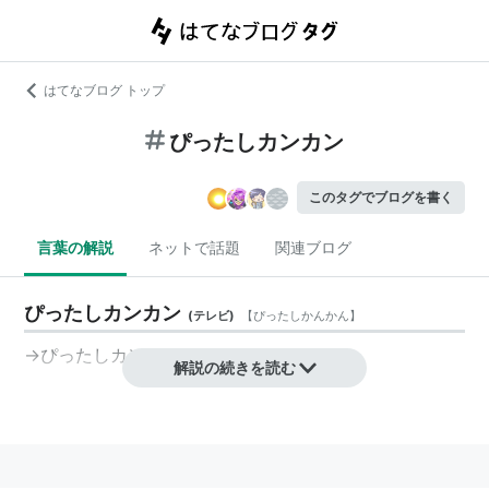
はてなブログ トップ
ぴったしカンカン
このタグでブログを書く
言葉の解説
ネットで話題
関連ブログ
ぴったしカンカン
(
テレビ
)
【
ぴったしかんかん
】
→
ぴったしカン・カン
解説の続きを読む