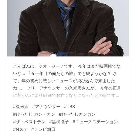
こんばんは、ジオ・ジーノです。 今年はまだ映画観てな
いな… 『五十年目の俺たちの旅』でも観ようかな？ さ
て、年の初めに悲しいニュースが飛び込んで来ました
ね…。 フリーアナウンサーの久米宏さんが、 今年の正月
に肺がんにより81歳でお亡くなりになったとの事です。
久米宏（1944-2026）
#
久米宏
#
アナウンサー
#
TBS
#
ぴったし カン・カン
#
ぴったしカンカン
#
ザ・ベストテン
#
黒柳徹子
#
ニュースステーション
#
Nステ
#
テレビ朝日