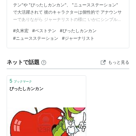
テン"や "ぴったしカンカン"、 "ニュースステーション"
で大活躍されて 彼のキャラクターは個性的で アナウンサ
ーでありながら ジャーナリストの様に いかにシンプルに
面白く 真実の内容を伝える事に こだわった方だったと思
#
久米宏
#
ベストテン
#
ぴったしカンカン
います。 当時、山口百恵や松坂慶子さんが ベストテンの
#
ニュースステーション
#
ジャーナリスト
スタジオに来た時、 鼻息をあらわに興奮していたシーン
など思い出します。（笑） ベストテンの放送中に ニュー
スを読む方が来た時があり 久米さんが覗き込んで その後
ネットで話題
もっと見る
のコメントで ”私、初めてニュース原稿を見…
5
ブックマーク
ぴったしカンカン