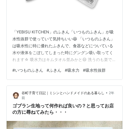
「YEBISU KITCHEN」のふきん「いつものふきん」が吸
水性抜群で使っていて気持ちいい😆 「いつものふきん」
は吸水性に特に優れたふきんで、食器などについている
水や液体をこぼしてしまった時にグングン吸い取ってく
れます☆ 吸水力はキムタオル並みかと😃 洗うのも楽でふ
きんを絞るのも力があまりいりません。 肌ざわりも良い
#
いつものふきん
#
ふきん
#
吸水力
#
吸水性抜群
ので普通のハンドタオルとしても使えます。 値段も安い
ので、吸水性が良いふきんを探しているかたはぜひ一度
使ってみてください😄 ふきん 【超吸収ｘいつものふきん
•
谷町子育て日記｜ミシンとハンドメイドのある暮らし
2年
ｘ3枚セットｘ吸水ｘ速乾ｘYEBISUKITCHEN】 台ふきん
前
キッチンクロス (グレー) YEBISU YAIBA Am…
ゴブラン生地って何作れば良いの？と思ってお店
の方に尋ねてみたら・・・