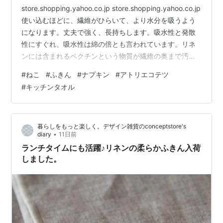
store.shopping.yahoo.co.jp store.shopping.yahoo.co.jp
使い込むほどに、繊維がひらいて、より水分を吸うよう
になります。丈夫で強く、長持ちします。吸水性と発散
性にすぐれ、吸水性は綿の倍とも言われています。リネ
ンには含まれるペクチンという物質が繊維の奥まで汚れ
が入り込まないようにし、清潔に保ちつづけ、汚れが落
#
ねこ
#
ふきん
#
ナプキン
#
アトリエコテツ
ちやすいのが特徴です。欧米では、食器拭きとして古く
#
キッチンタオル
から親しまれています。食器拭きの他に炊飯器やコーヒ
ーメーカーの上に被せて埃よけとしたり、ナフキンみた
いにお弁当箱を包んだり、折りたたんで洗ったお皿を伏
暮らしをもっと楽しく。デザイン雑貨のconceptstore's
せ乾かしたり、お子様のお食事時にサッと首元…
•
diary
11日前
ランチタイムにも活躍♪リネンの柔らかふきん入荷
しました。