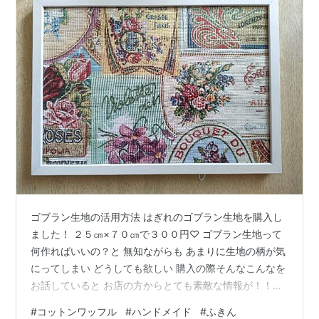
ゴブラン生地の活用方法 はぎれのゴブラン生地を購入し
ました！ ２５㎝×７０㎝で３００円♡ ゴブラン生地って
何作ればいいの？と 無知ながらも あまりに生地の柄が気
にってしまい どうしても欲しい 購入の際そんなこんなを
お話していると お店の方からとても素敵な情報が！！！
というわけで教えて頂いた 活用方法を2つご紹介します
#
コットンワッフル
#
ハンドメイド
#
ふきん