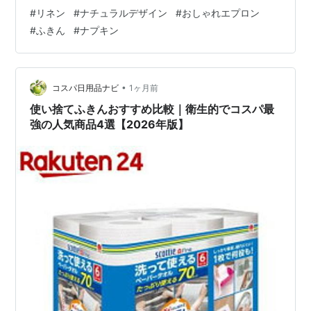
清潔に保ちつづけ、汚れが落ちやすいのが特徴です。欧
#
リネン
#
ナチュラルデザイン
#
おしゃれエプロン
米では、食器拭きとして古くから親しまれています。食
#
ふきん
#
ナプキン
器拭きの他に炊飯器やコーヒーメーカーの上に被せて埃
よけとしたり、ナフキンみたいにお弁当箱を包んだり、
折りたたんで洗ったお皿を伏せ乾かしたり、お子様のお
食事時にサッと首元に巻いてエプロンがわりにも♪大判だ
•
コスパ日用品ナビ
1ヶ月前
からいろいろ使える万…
使い捨てふきんおすすめ比較｜衛生的でコスパ最
強の人気商品4選【2026年版】