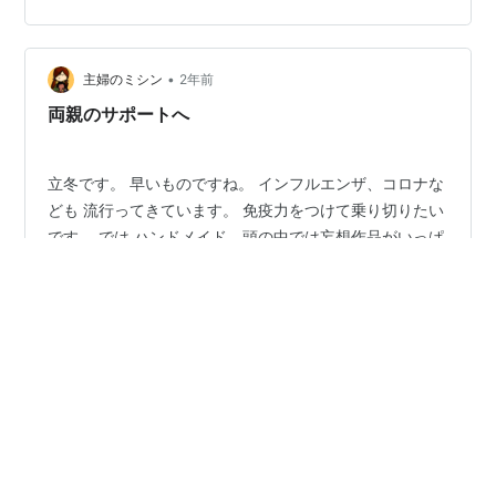
ゴブラン生地とは ブラン生地とは、一般的にタペストリ
ーなどに使用される綴織（つづれおり）生地の総称で
す。本来、フランスのゴブラン工房で作られた綴織のタ
•
ペストリーのことを「ゴブラン織」と呼んでいました
主婦のミシン
2年前
が、今ではゴブラン風デザインの綴織生地がゴブラン生
両親のサポートへ
地と呼ばれるようになりまし…
立冬です。 早いものですね。 インフルエンザ、コロナな