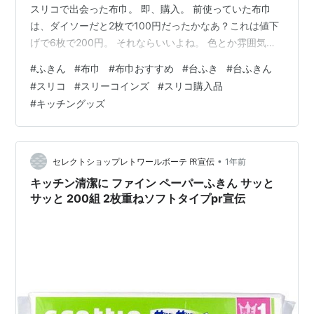
スリコで出会った布巾。 即、購入。 前使っていた布巾
は、ダイソーだと2枚で100円だったかなあ？これは値下
げで6枚で200円。 それならいいよね。 色とか雰囲気も
気に入った。 最近買い物に行くとどの素材？どの色？っ
#
ふきん
#
布巾
#
布巾おすすめ
#
台ふき
#
台ふきん
てすごく迷ってうろうろしちゃうから、一種類だけ売っ
#
スリコ
#
スリーコインズ
#
スリコ購入品
ているなら時短にもなる(笑) アズマ工業(Azuma
#
キッチングッズ
Industrial) TKふしぎクロス 4色組 ふきん 台ふき ぞうき
ん 汚れにくい不思議な雑巾 水だけで油汚れが落とせる
しょう油・ソースなどの食卓の汚れ拭き 25×15cm…
•
セレクトショップレトワールボーテ ㏚宣伝
1年前
キッチン清潔に ファイン ペーパーふきん サッと
サッと 200組 2枚重ねソフトタイプpr宣伝