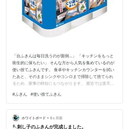
「台ふきんは毎日洗うのが面倒…」 「キッチンをもっと
衛生的に保ちたい」 そんな方から人気を集めているのが
使い捨てふきんです。 食卓やキッチンカウンターを拭い
たあと、そのままシンクやコンロまで掃除して捨てられ
るため、家事の時短にもつながります。 最近では楽天市
場でもさまざまな商品が販売されていますが、吸水性や
#
ふきん
#
使い捨てふきん
丈夫さ、コストパフォーマンスは商品によって大きく異
なります。 そこで今回は、楽天市場で人気の使い捨てふ
きんを比較し、本当におすすめできる商品を厳選してご
•
紹介します。 この記事で分かること 使い捨てふきんを選
ホワイトボード
6ヶ月前
ぶポイント 人気商品の違い コスパが良い商品 用途別の
🪡刺し子のふきんが完成しました。