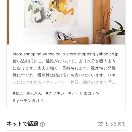
store.shopping.yahoo.co.jp store.shopping.yahoo.co.jp
使い込むほどに、繊維がひらいて、より水分を吸うよう
になります。丈夫で強く、長持ちします。吸水性と発散
性にすぐれ、吸水性は綿の倍とも言われています。リネ
ンには含まれるペクチンという物質が繊維の奥まで汚れ
が入り込まないようにし、清潔に保ちつづけ、汚れが落
#
ねこ
#
ふきん
#
ナプキン
#
アトリエコテツ
ちやすいのが特徴です。欧米では、食器拭きとして古く
#
キッチンタオル
から親しまれています。食器拭きの他に炊飯器やコーヒ
ーメーカーの上に被せて埃よけとしたり、ナフキンみた
いにお弁当箱を包んだり、折りたたんで洗ったお皿を伏
ネットで話題
もっと見る
せ乾かしたり、お子様のお食事時にサッと首元…