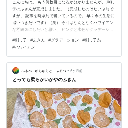
こんにちは。 もう何枚目になるか分かりませんが、 刺し
子のふきんが完成しました。 （完成したのはだいぶ前で
すが、 記事を時系列で書いているので。 早く今の生活に
追いつきたいです）（笑） 今回はなんとなくハワイアン
な雰囲気にしたいと思い、 ピンクと水色がグラデーショ
ンになっている糸を使用しましたが、 写真だと色味がう
#
刺し子
#
ふきん
#
グラデーション
#
刺し子糸
まく出ないようです。 だいぶ明るく加工しているんです
#
ハワイアン
が……。 こちらが使用した糸です。 こっちは色味がきれ
いに出てますね。 色はきれいなんですが、けっこう太い
糸で、 針も太いものを使いました。 一本どりだと目立た
ないかと思い、 二本どりにしましたが、 糸の減りが早い
•
ふるべ ゆらゆらと ふるべ
6ヶ月前
ことといったら（笑…
とっても柔らかいかやのふきん