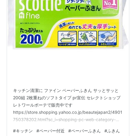
キッチン清潔に ファイン ペーパーふきん サッとサッと
200組 2枚重ねのソフトタイプ pr宣伝 セレクトショップ
レトワールボーテで販売中です
https://store.shopping.yahoo.co.jp/beautejapan2/4901
750378202.html?sc_i=shopping-pc-web-category-
storeitm-rsltlst-img キッチンカー 台所 料理
#
キッチン
#
ペーパー付近
#
ペーパーふきん
#
ふきん