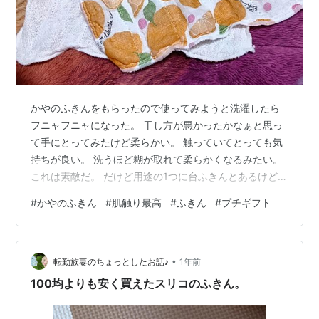
かやのふきんをもらったので使ってみようと洗濯したら
フニャフニャになった。 干し方が悪かったかなぁと思っ
て手にとってみたけど柔らかい。 触っていてとっても気
持ちが良い。 洗うほど糊が取れて柔らかくなるみたい。
これは素敵だ。 だけど用途の1つに台ふきんとあるけど、
台ふきんに使うなんて勿体なさすぎる。 会社でお弁当箱
#
かやのふきん
#
肌触り最高
#
ふきん
#
プチギフト
を拭くのに使おう。 こういう良いふきんは自然派とかこ
だわる人へのプレゼントに良いと思う。 Twitter(X)で有
名な自然派な人に会う機会はないけど、サロンを開いて
•
いるからもし施術を受けるとしたら色々情報を教えても
転勤族妻のちょっとしたお話♪
1年前
らったお礼はどうする？と妄想して、高すぎずじゃまに
100均よりも安く買えたスリコのふきん。
ならず喜ばれるものなら…