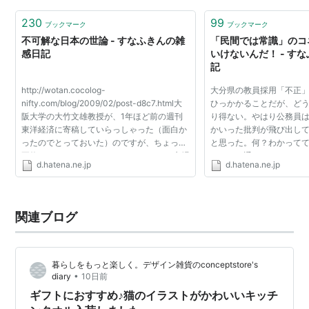
230
99
ブックマーク
ブックマーク
不可解な日本の世論 - すなふきんの雑
「民間では常識」のコ
感日記
いけないんだ！ - す
記
http://wotan.cocolog-
大分県の教員採用「不正
nifty.com/blog/2009/02/post-d8c7.html大
ひっかかることだが、ど
阪大学の大竹文雄教授が、1年ほど前の週刊
り得ない。やはり公務員
東洋経済に寄稿していらっしゃった（面白か
かいった批判が飛び出し
ったのでとっておいた）のですが、ちょっと
と思った。何？わかって
要約します++++++++++++++++++++市場
て？その通りだけど。な
d.hatena.ne.jp
d.hatena.ne.jp
競争とセーフティネットという、経済学者が
むしろコネや口聞き採用
考える標準的な組み合わせは、日本人の常識
んだから。面接で...
では...
関連ブログ
暮らしをもっと楽しく。デザイン雑貨のconceptstore's
•
diary
10日前
ギフトにおすすめ♪猫のイラストがかわいいキッチ