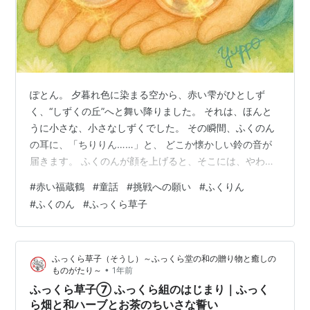
ぽとん。 夕暮れ色に染まる空から、赤い雫がひとしず
く、“しずくの丘”へと舞い降りました。 それは、ほんと
うに小さな、小さなしずくでした。 その瞬間、ふくのん
の耳に、「ちりりん……」と、 どこか懐かしい鈴の音が
届きます。 ふくのんが顔を上げると、そこには、やわら
かな光に包まれたお地蔵さまのふくりんの姿がありまし
#
赤い福蔵鶴
#
童話
#
挑戦への願い
#
ふくりん
た。 赤い前掛けをふわりと揺らしながら、泉のほとりに
#
ふくのん
#
ふっくら草子
そっと立っています。 「ふくのんよ……ほら、見てごら
んなさい」 ふくりんの声は、風に溶けるように、やさし
く響きました。 ふくのんが、そっと手のひらを差し出す
ふっくら草子（そうし）～ふっくら堂の和の贈り物と癒しの
と―― 赤い雫はふわりと宙に浮かび、光の羽をまとった
•
ものがたり～
1年前
折り鶴へと、しずかに姿を変えま…
ふっくら草子⑦ ふっくら組のはじまり｜ふっく
ら畑と和ハーブとお茶のちいさな誓い