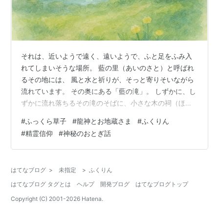
それは、近いようで遠く、遠いようで、ふと足をふみ入
れてしまいそうな場所。 藍の里（あいのさと）と呼ばれ
るその地には、 風と水と祈りが、そっと寄りそいながら
流れています。 その奥にある「藍の滝」。 しずかに、し
ずかに流れ落ちるその滝のそばに、小さな木の祠（ほこ
ら）がひとつ、木々に守られるように建っています。 藍
#
ふっくら草子
#
龍神とお地蔵さま
#
ふくりん
の滝とふくりんの祠 中にいるのは、小さなお地蔵さま──
#
精霊信仰
#
神秘のおとぎ話
ふくりん。 ふくりんは、ある人の手によって彫られまし
た。「どうか、見えない誰かの心が、やわらぎますよう
に」そんなやさしい願いが、木のぬくもりと一緒に刻ま
はてなブログ
>
未指定
>
ふくりん
れています。 その願いは、水の流れに乗って、滝の奥に
はてなブログ タグとは
ヘルプ
開発ブログ
はてなブログトップ
眠っていた存在のもとへと届きまし…
Copyright (C) 2001-
2026
Hatena.