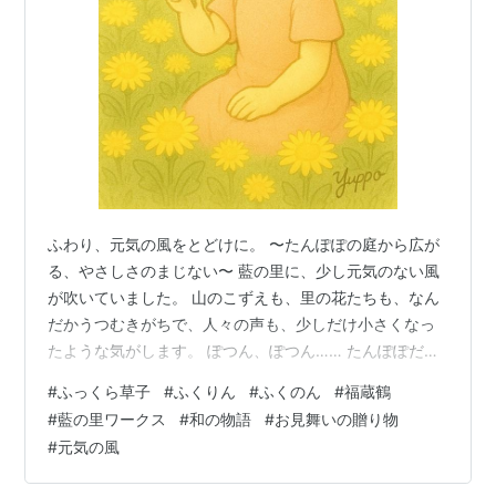
ふわり、元気の風をとどけに。 〜たんぽぽの庭から広が
る、やさしさのまじない〜 藍の里に、少し元気のない風
が吹いていました。 山のこずえも、里の花たちも、なん
だかうつむきがちで、人々の声も、少しだけ小さくなっ
たような気がします。 ぽつん、ぽつん…… たんぽぽだけ
が、風を探すように揺れていました。 そんなある日。
#
ふっくら草子
#
ふくりん
#
ふくのん
#
福蔵鶴
「癒し処 足踏みゆっぽ」の“たんぽぽの庭”に、ふくのん
#
藍の里ワークス
#
和の物語
#
お見舞いの贈り物
は座っていました。 足元には、ぽふっと咲いたたんぽぽ
#
元気の風
の花。手のひらには、ふわふわの綿毛。 「……みんな、
げんきないなあ」 ふくのんは、ぽつりとつぶやいて、綿