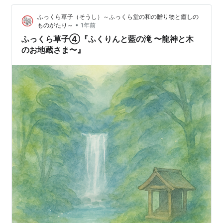
毛をそっと見つめました。 そのとき―― 「ちりり
ふっくら草子（そうし）～ふっくら堂の和の贈り物と癒しの
ん……」 やさしい鈴の音とともに…
•
ものがたり～
1年前
ふっくら草子④『ふくりんと藍の滝 〜龍神と木
のお地蔵さま〜』