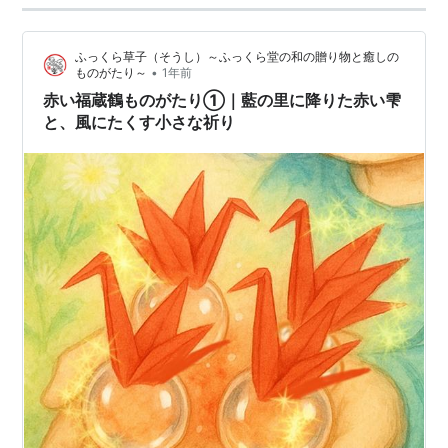
ふっくら草子（そうし）～ふっくら堂の和の贈り物と癒しの
•
ものがたり～
1年前
赤い福蔵鶴ものがたり①｜藍の里に降りた赤い雫
と、風にたくす小さな祈り