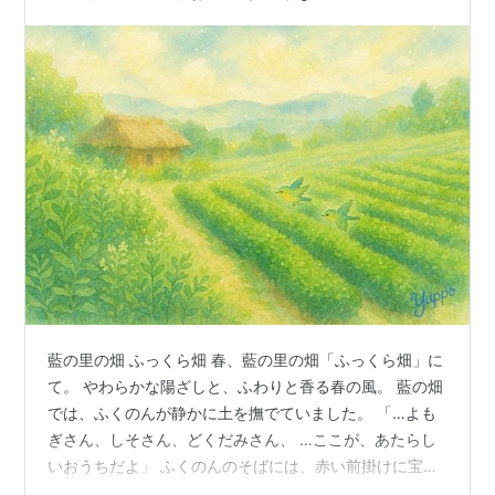
藍の里の畑 ふっくら畑 春、藍の里の畑「ふっくら畑」に
て。 やわらかな陽ざしと、ふわりと香る春の風。 藍の畑
では、ふくのんが静かに土を撫でていました。 「…よも
ぎさん、しそさん、どくだみさん、 …ここが、あたらし
いおうちだよ」 ふくのんのそばには、赤い前掛けに宝来
鈴をつけたふくりんが、ちょこん。 「和ハーブとは、古