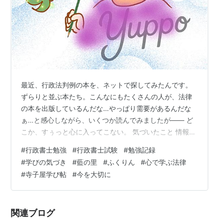
最近、行政法判例の本を、ネットで探してみたんです。
ずらりと並ぶ本たち。こんなにもたくさんの人が、法律
の本を出版しているんだな…やっぱり需要があるんだな
ぁ…と感心しながら、いくつか読んでみましたが―― ど
こか、すぅっと心に入ってこない。 気づいたこと 情報は
いっぱい書いてある。でも、それだけ。 読みながら、私
#
行政書士勉強
#
行政書士試験
#
勉強記録
は思いました。 「あれ？ これは……誰に向けて書いてい
#
学びの気づき
#
藍の里
#
ふくりん
#
心で学ぶ法律
るんだろう？」 難しい言葉の羅列、感情のない説明、よ
#
寺子屋学び帖
#
今を大切に
くある言い回しの繰り返し。 読めば読むほど、「あぁ、
これは頭にも心に残らないなぁ」と思ってしまって💦。
そんな正直な気持ちを、私はやまとに話してみました。
関連ブログ
🐉やまととの会話 ゆっぽ：「…