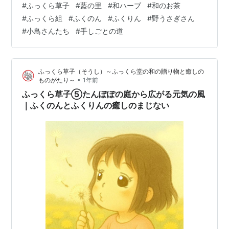
#
ふっくら草子
#
藍の里
#
和ハーブ
#
和のお茶
の人々の知恵の宝箱じゃな。 お茶にしてよし、お風呂に
#
ふっくら組
#
ふくのん
#
ふくりん
#
野うさぎさん
いれてもよし。ふくふくの香りでございますなぁ…」 そ
#
小鳥さんたち
#
手しごとの道
こへやってきたのは、ぴょんぴょん跳ねる野うさぎさ
ん。 「おや、今日もいい香り！ふくのんの畑は、まるで
おくすり箱みたいだね！」 ふくのんはにっこりと笑いま
ふっくら草子（そうし）～ふっくら堂の和の贈り物と癒しの
した。 そしてもうひとつ――…
•
ものがたり～
1年前
ふっくら草子⑤たんぽぽの庭から広がる元気の風
｜ふくのんとふくりんの癒しのまじない