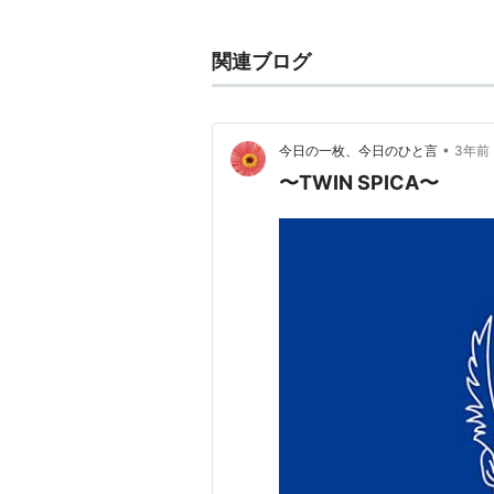
鈴木秋（シュウ） -
中村優一
府中野新之介（ふっちー） -
大
関連ブログ
宇喜多万里香 -
足立梨花
近江圭 -
高山侑子
拝島涼子 -
本上まなみ
•
今日の一枚、今日のひと言
3年前
桐生春樹 -
向井理
〜TWIN SPICA〜
宇喜多千里 -
RIKACO
大西耕次郎 -
ゴルゴ松本
（TIM
刈谷譲二 -
神保悟志
秋葉吾朗 -
おかやまはじめ
野々宮隆 -
二階堂智
大学院生 -
橋本淳
藤井ルミ -
霧島れいか
沢渡百合 -
小林恵美
川本校長 -
大石吾朗