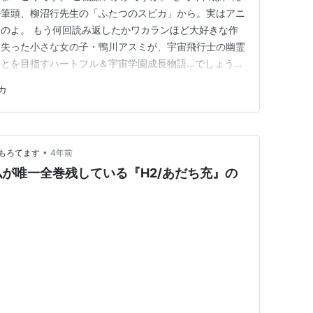
の筆頭、柳沼行先生の「ふたつのスピカ」から。実はアニ
のよ。 もう何回読み返したかワカランほど大好きな作
を失った小さな女の子・鴨川アスミが、宇宙飛行士の幽霊
17.サバイバル訓練
とを目指すハートフル＆宇宙学園成長物語...でしょう
18.マリカとまりか
れ以上に言えることは無い...今日はこの作品から引用。
カ
19.いま君にできるこ
と
んなの
20.明日を見つめて
•
もろてます
4年前
が唯一全巻残している『H2/あだち充』の
の森
1,5,9,12,16
宙