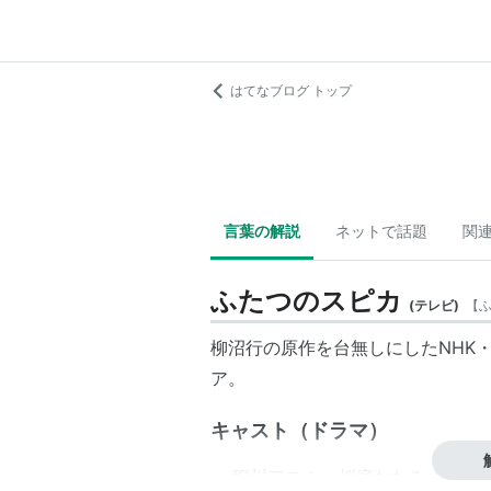
はてなブログ トップ
言葉の解説
ネットで話題
関
ふたつのスピカ
(
テレビ
)
【
柳沼行の原作を台無しにしたNHK
ア。
キャスト（ドラマ）
鴨川アスミ -
桜庭ななみ
/ 幼少