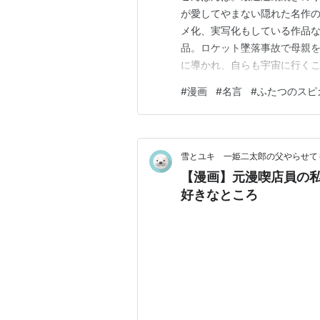
が愛してやまない隠れた名作
メ化、実写化もしている作品な
品。ロケット墜落事故で母親
5.お母さんの顔
に導かれ、自らも宇宙に行くこ
6.テスト終了
か。もうとにかく傑作です。こ
#
漫画
#
名言
#
ふたつのスピ
自分でも待望でした！
7.宇宙学校入学式
8.ひとりの夢み
夢
雪とユキ 一姫二太郎の父やらせて
【漫画】元漫喫店員の私
好きなところ
9.カムパネルラ
10.水の中にも宇
11.傷ついた翼