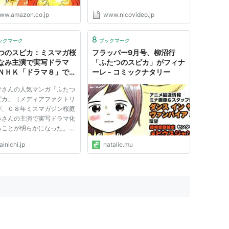
ww.amazon.co.jp
www.nicovideo.jp
8
ックマーク
ブックマーク
つのスピカ：ミスマガ桜
フラッパー9月号、柳沼行
なみ主演で実写ドラマ
「ふたつのスピカ」がフィナ
ＮＨＫ「ドラマ８」で６
ーレ - コミックナタリー
ら(まんたんウェブ) - 毎
行さんの人気マンガ「ふたつ
ｐ(毎日新聞)
ピカ」（メディアファクトリ
が、０８年ミスマガジン桜庭
みさんの主演で実写ドラマ化
ることが明らかになった。桜
んは、ソフトバンクモバイル
inichi.jp
natalie.mu
レビＣＭで上戸彩さんのいと
演じているが、地上波連続ド
初主演。ＮＨＫのドラマ枠
マ８」で６月から放送さ...
y」