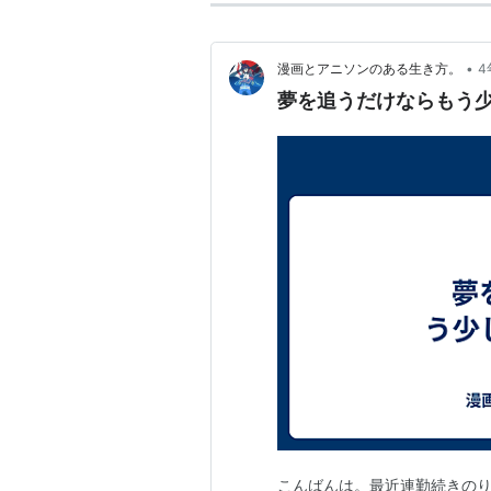
エンディングテーマ「見上げて
作詞：永六輔
•
漫画とアニソンのある生き方。
4
作曲：いずみたく
夢を追うだけならもう
編曲・歌：BEGIN
DVDリスト（サブタイトルリス
1.打ち上げ花火
2.アスミの夢
3.星への一歩
4.遠い日の記憶
こんばんは。最近連勤続きのり