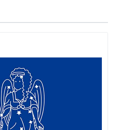
東俊介
/ 幼少時代 -
柴田洸翔
）