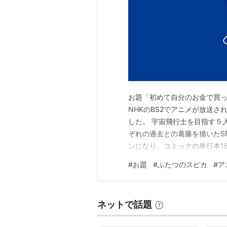
桐生夏樹 -
桑代貴明
鈴木さくら -
菊里ひかり
鴨川今日子 -
原史奈
鴨川友朗 -
高嶋政宏
塩見敏子 -
かとうかず子
佐野貴仁 -
田辺誠一
4月 ゴーストフレンズ → 6月 ふ
お題「初めて自分のお金で買っ
NHKのBS2でアニメが放送
ふたつのスピカ
した。 宇宙飛行士を目指す５
(
アニメ
)
【
ぞれの過去との葛藤を描いたS
リスト::アニメ作品//タイトル/は行
ンになり、コミックの単行本1
はじめてのことでした。 今、
柳沼行による同タイトルの名作漫画を
#
お題
#
ふたつのスピカ
#
ア
の頃にいだいていた夢というか
うな気がします。 フリー画像
放映期間
ネットで話題
2003年11月1日〜2004年3月27日
2005年2月3日〜（再放送・NHK