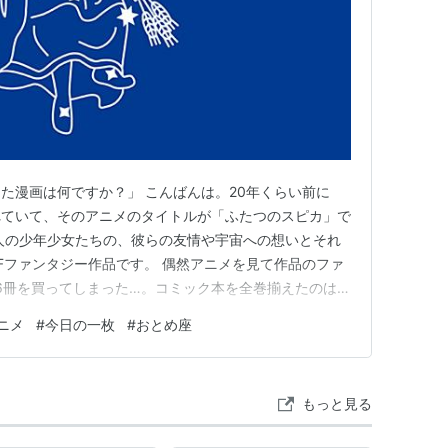
たつのスピカ
た漫画は何ですか？」 こんばんは。20年くらい前に
されていて、そのアニメのタイトルが「ふたつのスピカ」で
人の少年少女たちの、彼らの友情や宇宙への想いとそれ
ふたつのすぴか
】
Fファンタジー作品です。 偶然アニメを見て作品のファ
6冊を買ってしまった…。コミック本を全巻揃えたのは、
女性の宇宙飛行士って実際にいらしゃるのですが、子供
もとにしたアニメ。NHK BS2で放映。
ニメ
#
今日の一枚
#
おとめ座
、憧れみたいなものが このコミックに詰まっていたよ
ふたつのスピカのあ…
もっと見る
教育）