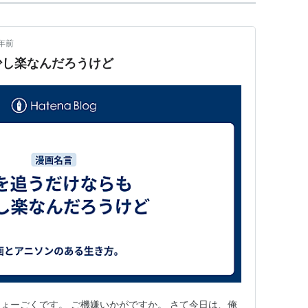
ごらん 夜の星を」
年前
少し楽なんだろうけど
ト）
13.約束の５人
14.悲しい笑顔
15.ひとりぼっち
16.アスミの桜
ょーごくです。 ご機嫌いかがですか。 さて今日は、俺