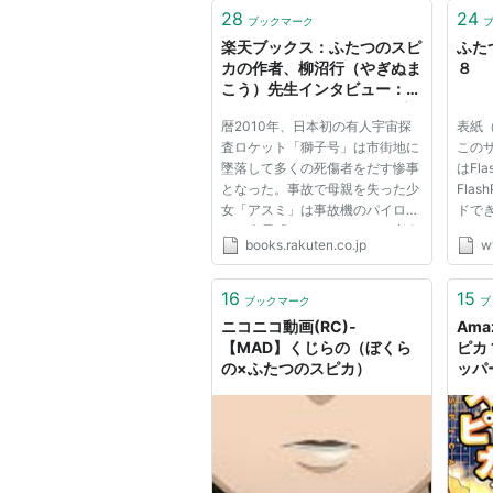
28
24
ブックマーク
楽天ブックス：ふたつのスピ
ふた
スタッフ
カの作者、柳沼行（やぎぬま
８
こう）先生インタビュー：漫
画、DVD、CDでも人気の宇
原作：柳沼行
暦2010年、日本初の有人宇宙探
表紙（
宙飛行士を目指す少女アスミ
監督・シリーズ構成：望月智充
査ロケット「獅子号」は市街地に
この
の心温まる物語
墜落して多くの死傷者をだす惨事
はFla
脚本：中瀬理香
となった。事故で母親を失った少
Fla
キャラクターデザイン：後藤真
女「アスミ」は事故機のパイロッ
ドでき
トの幽霊「ライオンさん」と出会
なさ
設定考証・コンセプトデザイン
books.rakuten.co.jp
w
い、宇宙飛行士を目指すようにな
お送
美術監督：込山明日香
った。 現在、月刊コミックフラ
お返
ッパー（メディアファクトリー）
す。 Co
16
15
色彩設定：一瀬美代子
ブックマーク
ブ
で大人気連載中の「ふたつのス
Broad
ニコニコ動画(RC)‐
Ama
デジタルコンポジット：伊藤正
ピ...
Right..
【MAD】くじらの（ぼくら
ピカ 
編集：岡祐司
の×ふたつのスピカ）
ッパー
音響監督：郷田ほづみ
音楽：三宅一徳
アニメーション制作：グループ