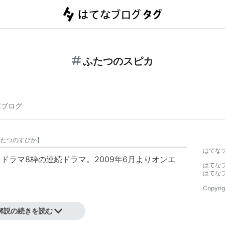
ふたつのスピカ
連ブログ
ふたつのすぴか
】
はてな
・
ドラマ8
枠の連続ドラマ。2009年6月よりオンエ
はてな
はてな
Copyrig
解説の続きを読む
時代 -
大森絢音