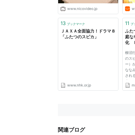
キャスト
www.nicovideo.jp
w
鴨川アスミ：矢島晶子
13
11
ブックマーク
ブ
宇喜多万里香：木村亜希子
ＪＡＸＡ全面協力！ドラマ８
ふた
府中野新之介：豊永利行
「ふたつのスピカ」
庭な
化 
近江圭：大浦冬華
月か
柳沼
鈴木秋：甲斐田ゆき
日ｊ
のス
鴨川友朗：堀内賢雄
ー）
なな
鈴成由子：水野理紗
され
ライオンさん：子安武人
庭さ
www.nhk.or.jp
ma
のテ
こを
主題歌
ラマ
「ドラ
オープニングテーマ「Venus Sa
作詞：新藤晴一
作曲：本間昭光
関連ブログ
歌：Buzy