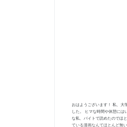
12.ふたりの星
ふたつのスピカ 
出版社/メーカー
発売日:
2004/07
メディア:
DVD
クリック
: 19回
この商品を含むブ
おはようございます！ 私、大
した。 ヒマな時間や休憩には
な私、バイトで読めたのでほ
ている漫画なんてほとんど無い