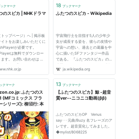
18
ブックマーク
ブックマーク
つのスピカ | NHKドラマ
ふたつのスピカ - Wikipedia
トップページ）へ | 掲示板
宇宙飛行士を目指す5人の少年少
サイトをお楽しみいただくに
女が成長する姿を、彼らの友情や
shPlayerが必要です。
宇宙への想い、過去との葛藤を中
shPlayerは無料でダウンロー
心に描いたSFファンタジー作品
砂子
ます。 お問い合わせは み
である。 『ふたつのスピカ』の
まの声にお応えします から
連載はメディアファクトリー発行
：小倉信也
ww.nhk.or.jp
ja.wikipedia.org
り下さい。すべてのメールに
の『月刊コミックフラッパー』で
事出来ない場合がございま
2001年10月号から2009年9月号
pyright (c) NHK(Japan
まで行われた。単行本は全16巻。
13
ックマーク
ブックマーク
casting Corporation) All
柳沼行は連載開始前、同誌2000
zon.co.jp: ふたつのス
【ふたつのスピカ】鯨 -超音
弘
.
年7月...
1 (MFコミックス フラ
質ver-‐ニコニコ動画(ββ)
シリーズ): 柳沼行: 本
ふたつのスピカOP Venus
say･･･元曲/Buzy 名フレーズのア
レです。超音質化してみました。
・タック
◆mylist/8068225