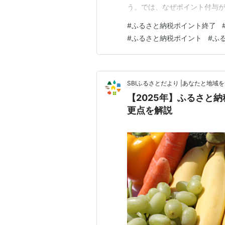
う。では、なぜポイント付与が
ポイント付与が廃止になるのは
#
ふるさと納税ポイント終了
か？ ふるさと納税ポイント付
#
ふるさと納税ポイント
#
ふ
用する方法 ① 実用性の高い
SBIふるさとだより |あなたと地
【2025年】ふるさと
更点を解説