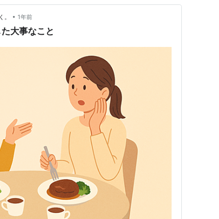
•
く。
1年前
した大事なこと