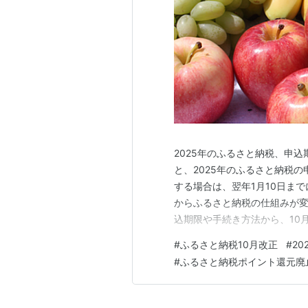
2025年のふるさと納税、申
と、2025年のふるさと納税の
する場合は、翌年1月10日まで
からふるさと納税の仕組みが
込期限や手続き方法から、10
説します。 この記事でわかるこ
#
ふるさと納税10月改正
#
2
ンストップ特例の申請期限（1月
#
ふるさと納税ポイント還元廃
の影響 初めての方向…