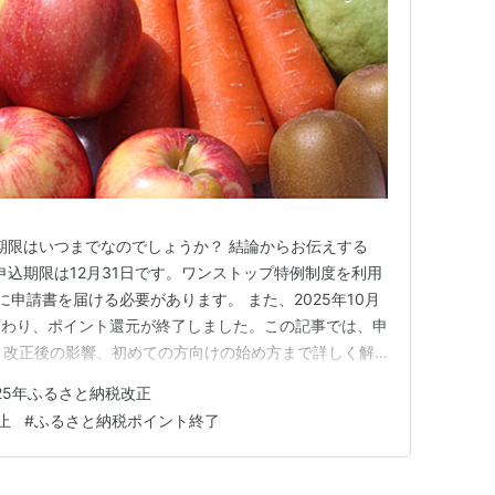
込期限はいつまでなのでしょうか？ 結論からお伝えする
申込期限は12月31日です。ワンストップ特例制度を利用
に申請書を届ける必要があります。 また、2025年10月
変わり、ポイント還元が終了しました。この記事では、申
月改正後の影響、初めての方向けの始め方まで詳しく解
と ふるさと納税の申込期限（2025年は12月31日） ワ
025年ふるさと納税改正
10日必着） 2025年10月改正後（ポイント付与禁止）
止
#
ふるさと納税ポイント終了