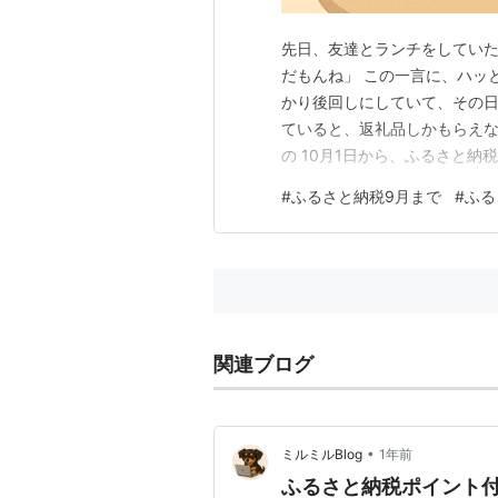
先日、友達とランチをしていた
だもんね」 この一言に、ハッ
かり後回しにしていて、その日
ていると、返礼品しかもらえな
の 10月1日から、ふるさと
禁止」になること。 これまでは
#
ふるさと納税9月まで
#
ふる
Amazonギフトカードなどが
り「返礼品＋ポイント」という
関連ブログ
•
ミルミルBlog
1年前
ふるさと納税ポイント