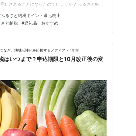
廃止されることになったのでしょうか？ ふるさと納税
なぜ？ ふるさと納税なぜポイント付与がなくなるの
#
ふるさと納税ポイント還元廃止
与廃止による影響は？ それでもお得にふるさと納税を活
るさと納税
#
返礼品 おすすめ
返礼品を選ぶ ②…
•
域をつなぎ、地域活性化を応援するメディア
1年前
納税はいつまで？申込期限と10月改正後の変