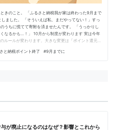
ときのこと。 「ふるさと納税我が家は終わった9月まで
としました。 「そういえば私、まだやってない！」すっ
のうちに慌てて寄附を済ませたんです。 「うっかりし
くなるかも…！」 10月から制度が変わります 実は今年
納税のルールが変わります。大きな変更は「ポイント還元が
、返礼品に加えて楽天ポイントやPayPayポイント、
さと納税ポイント終了
#
9月までに
もらえていました。でも10月以降はそれがゼロに。 つま
ダブ…
付与が廃止になるのはなぜ？影響とこれから