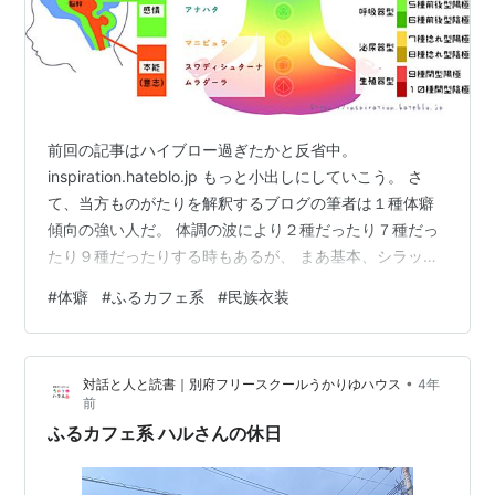
前回の記事はハイブロー過ぎたかと反省中。
inspiration.hateblo.jp もっと小出しにしていこう。 さ
て、当方ものがたりを解釈するブログの筆者は１種体癖
傾向の強い人だ。 体調の波により２種だったり７種だっ
たり９種だったりする時もあるが、 まあ基本、シラッと
してお一人様余裕のわりにお喋り（早口）で、 知的好奇
#
体癖
#
ふるカフェ系
#
民族衣装
心と自主自律自尊が行動原理で、 中立でありたくて感情
の軋轢をメンドクサーゆーて避ける。 デコが広く首が長
く、「痩せた？」と聞かれがちで「もっと身長あるよう
•
対話と人と読書｜別府フリースクールうかりゆハウス
4年
に見えた」と言われがち。ヒョロガリスラっと縦長な印
前
象を人に与える。天パ？うっせえわ。 体癖、という野口
ふるカフェ系 ハルさんの休日
晴哉の体系だてたメソ…