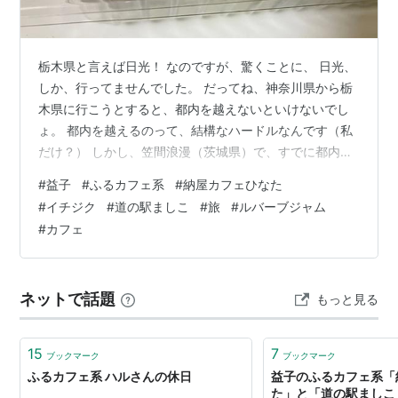
栃木県と言えば日光！ なのですが、驚くことに、 日光、
しか、行ってませんでした。 だってね、神奈川県から栃
木県に行こうとすると、都内を越えないといけないでし
ょ。 都内を越えるのって、結構なハードルなんです（私
だけ？） しかし、笠間浪漫（茨城県）で、すでに都内を
越えております！ （前記事） せっかくなので、ついでに
#
益子
#
ふるカフェ系
#
納屋カフェひなた
益子まで足を伸ばしてみましたよ。 栃木県芳賀郡益子町
#
イチジク
#
道の駅ましこ
#
旅
#
ルバーブジャム
（ましこまち）、 益子焼で有名な町です。 そうそ。 ど
#
カフェ
うせ老いるなら「ついで」も重要ポイント！ そして、出
会ったのが… 納屋カフェ ひなたさん それがね、何も知ら
ずに入ったんですよ。 え？ここ本当にカフェ？ 巣穴から
ネットで話題
もっと見る
出る前の小動物みた…
15
7
ブックマーク
ブックマーク
ふるカフェ系 ハルさんの休日
益子のふるカフェ系「
た」と「道の駅ましこ