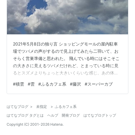
2021年5月8日の独り言 ショッピングモールの屋内駐車
場でツバメの声がするので見上げてみたら二羽いて、お
そらく営巣準備と思われた。 飛んでいる時にはそこそこ
の大きさに見えるツバメだけれど、とまっている時に見
るとスズメよりちょっと大きいくらいな感じ。あの体で
よく海を越えてくるものだ。 医療を無償提供しなければ
#
積雲
#
雲
#
ふるカフェ系
#
藤沢
#
スーパーカブ
ならないという件だけでも冗談じゃないの感。【引用】
米紙「日本政府は損切りし、IOCには『略奪するつもりな
らよそでやれ』と言うべきだ」 | クーリエ・ジャポン
はてなブログ
>
未指定
>
ふるカフェ系
https://courrier.jp/news/archives/244435/ キジのほろ
はてなブログ タグとは
ヘルプ
開発ブログ
はてなブログトップ
打ち目撃。 運転中、ちらっと見えた灰色…
Copyright (C) 2001-
2026
Hatena.