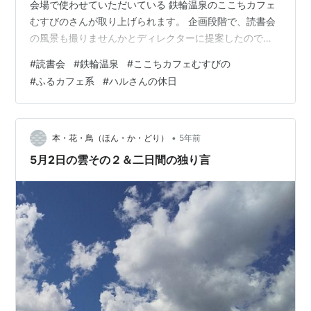
会場で使わせていただいている 鉄輪温泉のここちカフェ
むすびのさんが取り上げられます。 企画段階で、読書会
の風景も撮りませんかとディレクターに提案したのです
が、 時間配分的に厳しかったようです。。残念。 カット
#
読書会
#
鉄輪温泉
#
ここちカフェむすびの
されていなければ、僕も住民としてちらっと出演してい
#
ふるカフェ系
#
ハルさんの休日
ます。 放送予定日は以下のとおりです。 お時間ある方
は、ぜひご覧ください。 放送日：Ｅテレ 4月 7日（木）
午後10時30分〜午後10時55分 4月10日（日）午後6時
30分〜午後6時55分 4月12日（火）午後1時30分〜午後2
•
本・花・鳥（ほん・か・どり）
5年前
時
5月2日の雲その２＆二日間の独り言