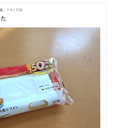
•
婦」
6ヶ月前
した