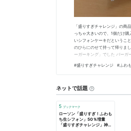
「盛りすぎチャレンジ」の商品
っちゃ大きいので、1個だけ購
いシフォンケーキだということ
のひらにのせて持って帰りまし
ーガーキング」でした バーガ
す 【おまけ】 昨日、LINE抽
#
盛りすぎチャレンジ
#
ふわ
です どうもありがとうございま
中食べ物 ランキング参…
ネットで話題
5
ブックマーク
ローソン「盛りすぎ！ふわも
ち生シフォン」50％増量
「盛りすぎチャレンジ」神サ
ービス