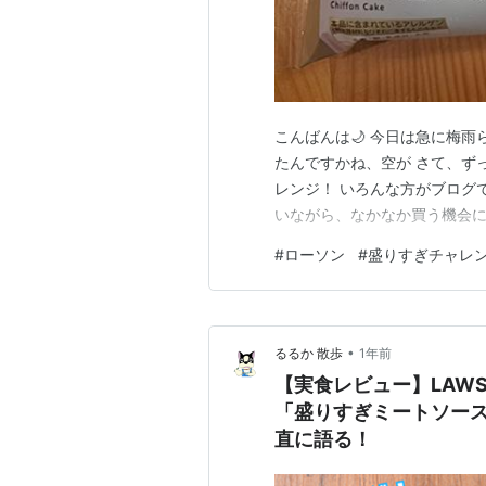
こんばんは🌙 今日は急に梅
たんですかね、空が さて、ず
レンジ！ いろんな方がブログ
いながら、なかなか買う機会
#
ローソン
#
盛りすぎチャレ
•
るるか 散歩
1年前
【実食レビュー】LAW
「盛りすぎミートソー
直に語る！