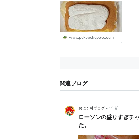
www.pekepekepeke.com
関連ブログ
•
おにく村ブログ
1年前
ローソンの盛りすぎチ
た。