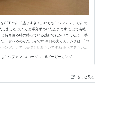
をGETです 「盛りすぎ！ふわもち生シフォン」です め
入しました 夫くんと半分ずついただきますね とても軽
は 持ち帰る時の持っている感じでわかりましたよ （手
た） 食べるのが楽しみです 今日の夫くんランチは 「バ
ーキング、とても美味しいみたいですね 食べてみたいで
選で「1,000ポイント」当たりました ものすごくラッキー
もち生シフォン
#
ローソン
#
バーガーキング
す ランキング参加中gooからきました ランキング参加
もっと見る