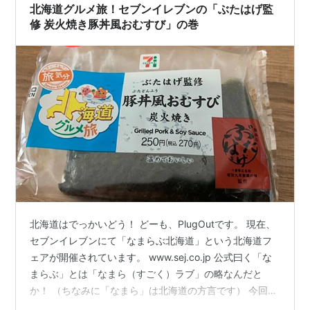
北海道グルメ旅！セブンイレブンの「ぶたはげ監
修 炭火焼き豚丼風おむすび」の巻
北海道はでっかいどう！ どーも、PlugOutです。 現在、
セブンイレブンにて「なまらぶ北海道」という北海道フ
ェアが開催されています。 www.sej.co.jp 公式曰く「な
まらぶ」とは「なまら（すごく）ラブ」の略なんだと
か！ （ちなみに「なまら」は北海道の方言です） 今回は
その対象商品の中から僕が特に気になった商品を一つ、