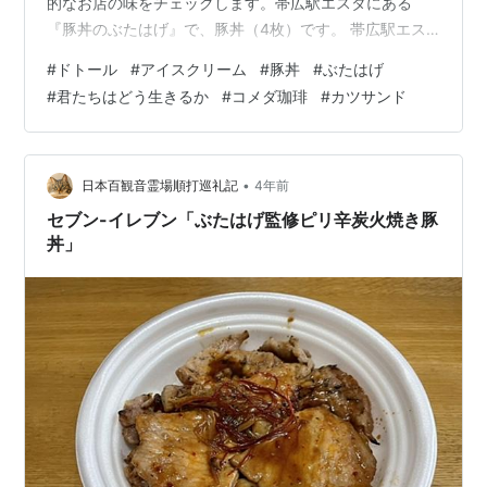
的なお店の味をチェックします。帯広駅エスタにある
『豚丼のぶたはげ』で、豚丼（4枚）です。 帯広駅エス
タ内『豚丼のぶたはげ』豚丼（4枚） 豚丼を普及させた
#
ドトール
#
アイスクリーム
#
豚丼
#
ぶたはげ
『はげ天』さんの直系店らしいです。昭和九年創業とな
#
君たちはどう生きるか
#
コメダ珈琲
#
カツサンド
ってるし、その老舗のお味は如何に。う～ん。なかなか
シンプルでいて食べやすい豚丼ですね。豚肉の甘みもあ
るし、肉が柔らかくて噛み切りやすいです。炭火だけ
ど、焦げがくどくないので、薫り高い。さりげなくて、
•
日本百観音霊場順打巡礼記
4年前
豚肉に胡椒をつかっているのも、帯広の豚丼屋の中…
セブン-イレブン「ぶたはげ監修ピリ辛炭火焼き豚
丼」