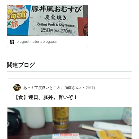
ルコーヒー
plugout.hatenablog.com
関連ブログ
•
あっ！丁度良いところに加藤さん♪
2年前
【食】連日、豚丼。旨いぞ！