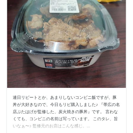
連日リピートとか、あまりしないコンビニ飯ですが、豚
丼が大好きなので、今日もリピ購入しました♪ 『帯広の名
店ぶたはげが監修した、炭火焼きの豚丼』です。 言わな
くても、コンビニの名前は写っています。 このタレ、旨
いなぁ〜♪ 監修元のお店はこんな感じ。
www.butahage.com 通販もしているので、タレだけでも