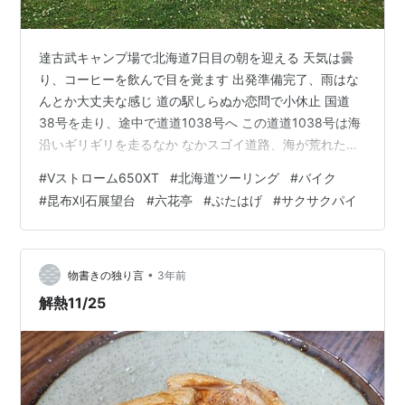
達古武キャンプ場で北海道7日目の朝を迎える 天気は曇
り、コーヒーを飲んで目を覚ます 出発準備完了、雨はな
んとか大丈夫な感じ 道の駅しらぬか恋問で小休止 国道
38号を走り、途中で道道1038号へ この道道1038号は海
沿いギリギリを走るなか なかスゴイ道路、海が荒れたり
したら危なそ うな感じだ 道道1038号からさらに脇道に
#
Ⅴストローム650XT
#
北海道ツーリング
#
バイク
それてダート を少し走ると昆布刈石展望台に到着 素晴ら
#
昆布刈石展望台
#
六花亭
#
ぶたはげ
#
サクサクパイ
しい景色以外は何もない・・・人も 車もバイクいない 曇
り空が残念だが絶景の海岸 展望台まではこんな感じのダ
ート道 このまま進むと国道336号に抜けられる 展望台か
ら少し上る、すると今度は下り で勾配もキツめなので慎
•
物書きの独り言
3年前
重に走っ…
解熱11/25