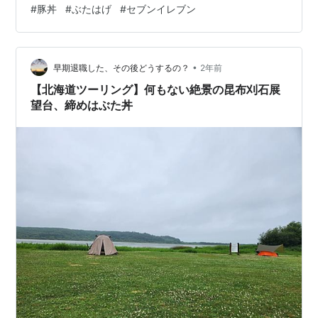
#
豚丼
#
ぶたはげ
#
セブンイレブン
お取り寄せしようかな？ ランキング参加中【公式】2023
年開設ブログ
•
早期退職した、その後どうするの？
2年前
【北海道ツーリング】何もない絶景の昆布刈石展
望台、締めはぶた丼