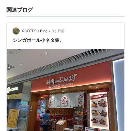
関連ブログ
•
QOOTES's Blog
3ヶ月前
シンガポール小ネタ集。