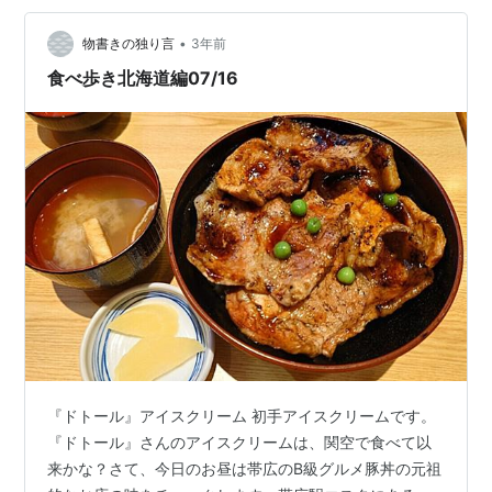
内に使わないと、あんまり意味ないから！』とまたまた
•
怒られてしまいました。そんなこんなで、やっと平熱に
物書きの独り言
3年前
下がってきました。発熱が治まるのに5日ぐらいかかりま
食べ歩き北海道編07/16
した。インフルエンザって、こんなに寝込むも…
『ドトール』アイスクリーム 初手アイスクリームです。
『ドトール』さんのアイスクリームは、関空で食べて以
来かな？さて、今日のお昼は帯広のB級グルメ豚丼の元祖