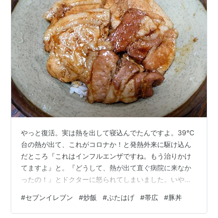
やっと復活。実は熱を出して寝込んでたんですよ。39℃
台の熱が出て、これがコロナか！と発熱外来に駆け込ん
だところ『これはインフルエンザですね。もう治りかけ
てますよ』と。『どうして、熱が出て直ぐ病院に来なか
ったの！』とドクターに怒られてしまいました。いや、
だって、熱が出たら、普通、水分とって温かくして寝る
#
セブンイレブン
#
炒飯
#
ぶたはげ
#
帯広
#
豚丼
でしょ？で、起きたら2日ぐらい経ってただけです！！イ
ナビルを処方されたんですが『症状が出てから48時間以