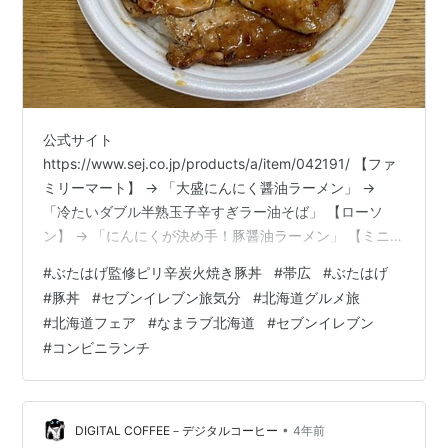
公式サイト
https://www.sej.co.jp/products/a/item/042191/ 【ファ
ミリーマート】 → 「大盛にんにく醤油ラーメン」 →
「冷たいダブル半熟玉子辛すぎラー油そば」 【ローソ
ン】 → 「にんにくが決め手！豚醤油ラーメン」 【ミニス
トップ】 → 「コク深い特製ラー油が決め手！大盛冷しぶ
#
ぶたはげ監修ピリ辛炭火焼き豚丼
#
帯広
#
ぶたはげ
っかけそば(ラー油)」 さて、今日は朝からPCX150で、
#
豚丼
#
セブンイレブン旅気分
#
北海道グルメ旅
得意先へ夏のご挨拶のつもりでしたが、 昨夜また一件ク
#
北海道フェア
#
なまラブ北海道
#
セブンイレブン
レーム案件がありまして、 今朝はまた関係協力会社へ、
#
コンビニランチ
きつく調査を依頼致しました。 てな訳で今週二度目のコ
ンビニランチ。 セブン-イレブン旅気分、 『なまラブ北
海道…
•
DIGITAL COFFEE－デジタルコーヒー
4年前