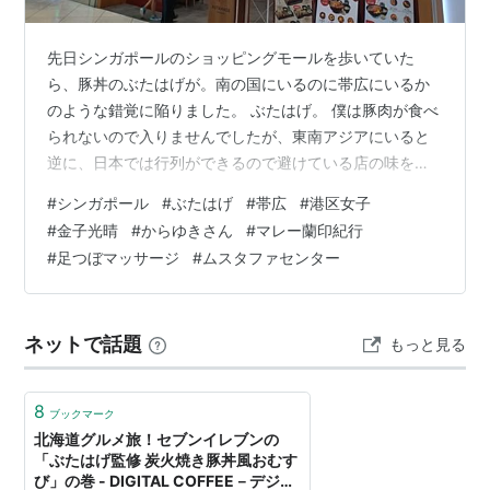
先日シンガポールのショッピングモールを歩いていた
ら、豚丼のぶたはげが。南の国にいるのに帯広にいるか
のような錯覚に陥りました。 ぶたはげ。 僕は豚肉が食べ
られないので入りませんでしたが、東南アジアにいると
逆に、日本では行列ができるので避けている店の味を楽
しめることも多々あります。 以前の日記に書いた広島つ
#
シンガポール
#
ぶたはげ
#
帯広
#
港区女子
け麺のばくだん屋さんもバンコクに出店していた時にい
#
金子光晴
#
からゆきさん
#
マレー蘭印紀行
ただいて、広島に行くと必ず寄るようになりましたし、
#
足つぼマッサージ
#
ムスタファセンター
桂花ラーメンもバンコク、あとまだあるかどうかわかり
ませんがやんちゃ兄ちゃんが始めた成功ストーリーの
「うまいぜベイベ」なんとかラーメン・・・調べま
ネットで話題
もっと見る
す・・・「なんつっ亭」のラーメンもシンガポールに進
出…
8
ブックマーク
北海道グルメ旅！セブンイレブンの
「ぶたはげ監修 炭火焼き豚丼風おむす
び」の巻 - DIGITAL COFFEE－デジタ