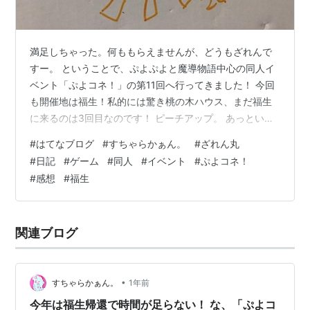
満足しちゃった。何ももらえませんが、どうもざれんで
すー。 ということで、ぷよぷよと魔導物語中心の同人イ
ベント「ぷよコネ！」の第11回へ行ってきました！ 今回
も開催地は福生！私的には驚き桃の木ハウス、まだ福生
に来るのは3回目なのです！ ピーチアップ。 あっという
間に1週間が経ってしまいましたが、当日のお写真にまみ
#
はてなブログ
#
すちゃらかぁん。
#
ざれん丸
れてどうぞ！ 東福生！無人駅。 今年は八高線との相性も
#
日記
#
ゲーム
#
同人
#
イベント
#
ぷよコネ！
良くて、無事に会場から地味に近い東福生駅に降り立つ
#
感想
#
福生
ことができました！ 去年は福生駅。東福生ってのは無人
駅だもんで、この日精算機というか精算所も閉まってお
りましたから、もしPASMOの残高足りなかったら一貫の
関連ブログ
終わりなのでは？ とは真っ先…
•
すちゃらかぁん。
1年前
今年は福生帰還で時間が足らない！ な、「ぷよコ