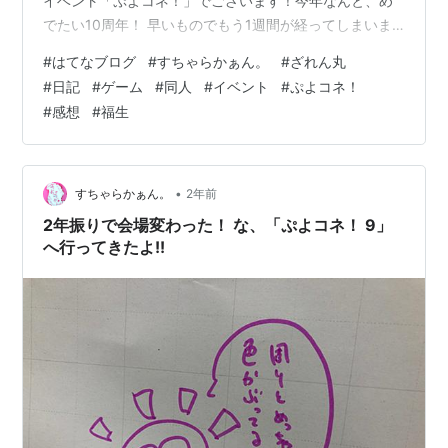
イベント「ぷよコネ！」でございます！今年なんと、め
でたい10周年！ 早いものでもう1週間が経ってしまいま
したが、忘れないうち新鮮……でもないけれどもなうち
#
はてなブログ
#
すちゃらかぁん。
#
ざれん丸
に、イベント報告&感想記事でございますよ！ どぞ！
#
日記
#
ゲーム
#
同人
#
イベント
#
ぷよコネ！
ふ、福生だあ！なんと3年ぶり。 毎度毎度ぷよコネの頃
#
感想
#
福生
には隔年行けない呪いだなんだ、とありますが、最近は
その兆候は薄れてきており、今年になって初めての2年連
続参加ができました！ ハードルが低い……！と、思えば
2022年に行った時は東福生で降…
•
すちゃらかぁん。
2年前
2年振りで会場変わった！ な、「ぷよコネ！ 9」
へ行ってきたよ!!