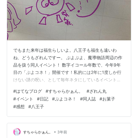
でもまた来年は福生らしいよ。八王子も福生も遠いわ
ね、どうもざれんですー。 ぷよぷよ、魔導物語周辺の作
品を扱う同人イベント！ 数字イコール年数で、今年9年
目の「ぷよコネ！」開催です！私的には2年に1度しか行
けない謎の呪い、として毎年ネタにしているイベントで
もあります(笑)。そもそも最初に行こうとしたのが、
#
はてなブログ
#
すちゃらかぁん。
#
ざれん丸
2020年ですからね、終わってますね(笑)。 まあそんな、
#
イベント
#
日記
#
ぷよコネ！
#
同人誌
#
お菓子
ぷよコネ！ そろりさらりとご報告をば！ どぞどぞ。 八
#
感想
#
八王子
王子だあ！何この写真。 京王線の終着駅「京王八王子」
でございます！ 初めて降り立ちました！そうです、京王
線なんて、多磨霊園くらいまでじゃないですか、行った
ことあるの(笑)。鬼太郎の幽霊…
•
すちゃらかぁん。
3年前