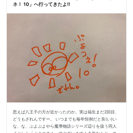
ネ！ 10」へ行ってきたよ!!
思えば八王子の方が近かったのか。実は福生まだ2回目、
どうもざれんですー。 いつまでも毎年恒例だと良(い)い
な、な、ぷよぷよやら魔導物語シリーズ辺りを扱う同人