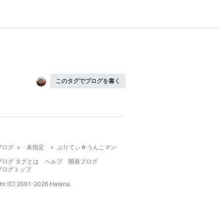
このタグでブログを書く
ブログ
>
未指定
>
ぷりてぃ☆うんこマン
ブログ タグとは
ヘルプ
開発ブログ
ブログトップ
ht (C) 2001-
2026
Hatena.