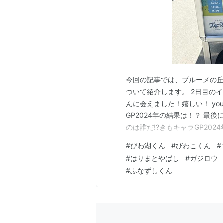
今回の記事では、ブルーメの丘で
ついて紹介します。 2日目のイ
んに会えました！嬉しい！ you
GP2024年の結果は！？ 最
のは誰だ⁉きもキャラGP20
た！！ ↑ びわ湖くんがGoo
#
びわ湖くん
#
びわこくん
#
達を招待したらしい キャラク
#
はりまとやばし
#
ガジロウ
ました。…
#
ふなずしくん