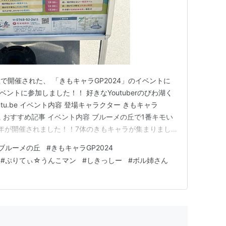
開催された、 「きもキャラGP2024」のイベントに
ベントに参加しました！！ 好きなYoutuberのびわ湖く
tu.be イベント内容 登場キャラクター きもキャラ
後に おすすめ記事 イベント内容 ブルーメの丘で1番キモい
24年が開催されました！！7体のきもキャラが集まりまし
gleでキモイキャラクターと調べて出てきた キャラクター
ブルーメの丘
#
きもキャラGP2024
ターの紹介や1発芸、勝負などをキャラクター達がしてい
#
ぷりてぃ☆うんこマン
#
しきっしー
#
ボル姉さん