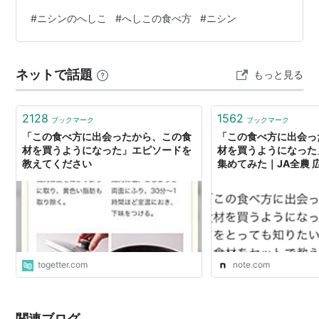
た。 その方は、ニシンのへしこが大好物で、常にストッ
#
ニシンのへしこ
#
へしこの食べ方
#
ニシン
クしているほどだとか。 ニシンのへしこなんかあんの⁉️
初めて聞いたわぁ。 と、いう私の反応を見て、1度食べて
みーと持ってきて下さった。 へしことは、魚をヌカ漬け
ネットで話題
もっと見る
したもので、さばのへしこは昔食べたことがある。 とて
も塩辛くて、お茶漬けにして食べた記憶がある。 臭いよ
りも、塩辛さの方が残…
2128
1562
ブックマーク
ブックマーク
「この食べ方に出会ったから、この食
「この食べ方に出会っ
材を買うようになった」エピソードを
材を買うようになった
教えてください
集めてみた｜JA全農 
togetter.com
note.com
関連ブログ