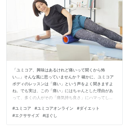
「ユミコア、興味はあるけれど痛いって聞くから怖
い…」そんな風に思っていませんか？ 確かに、ユミコア
ボディのレッスンは「痛い」という声をよく聞きますよ
ね。でも実は、この「痛い」にはちゃんとした理由があ
って、多くの人がその「痛気持ち良さ」にハマってしま
うんです。 実際に、「最初は痛くて辛かったけど、今で
#
ユミコア
#
ユミコアオンライン
#
ダイエット
は病みつきになってる！」という声がたくさん届いてい
#
エクササイズ
#
ほぐし
ます。この記事では、ユミコア ボディの「痛い」が実は
「効果」につながる理由と、安心して始められるポイン