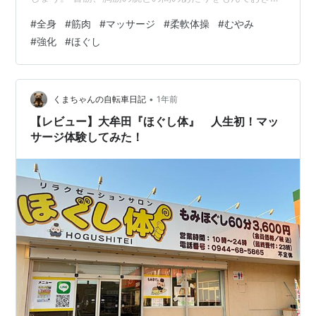
しょう。痛いなら、ほぐしておきましょう。 特に、身体
#
全身
#
筋肉
#
マッサージ
#
柔軟体操
#
むやみ
が固い人やいつも凝っている人は、よく全身の筋肉をほ
#
強化
#
ほぐし
ぐしておくことです。すると、声と呼吸、身体との関係
がつかみやすくなります。 呼吸や発声のトレーニングで
少しずつ、深い息で深い声を確実に捉えられるように、
結びつきを強化、調整していくのです。
•
くまちゃんの自転車日記
1年前
【レビュー】大牟田『ほぐし体』 人生初！マッ
サージ体験してみた！