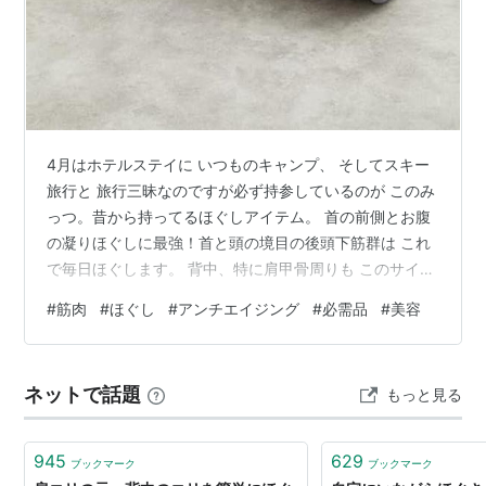
4月はホテルステイに いつものキャンプ、 そしてスキー
旅行と 旅行三昧なのですが必ず持参しているのが このみ
っつ。昔から持ってるほぐしアイテム。 首の前側とお腹
の凝りほぐしに最強！首と頭の境目の後頭下筋群は これ
で毎日ほぐします。 背中、特に肩甲骨周りも このサイズ
が一番効く！ 以前はテニスボールで やっていましたがこ
#
筋肉
#
ほぐし
#
アンチエイジング
#
必需品
#
美容
ちらの方が 硬さが程よくて お気に入りです。肩回りや体
側を 広範囲にほぐしたいときは これが効率的。 太腿や
足首にも 使っています。 ちなみにローラーは 以前にも
ネットで話題
もっと見る
別のものを 買ったのですが これに買い換えました。 ど
れか一個だと ほぐしきれないので全部いつも旅先にも 持
参していま…
945
629
ブックマーク
ブックマーク