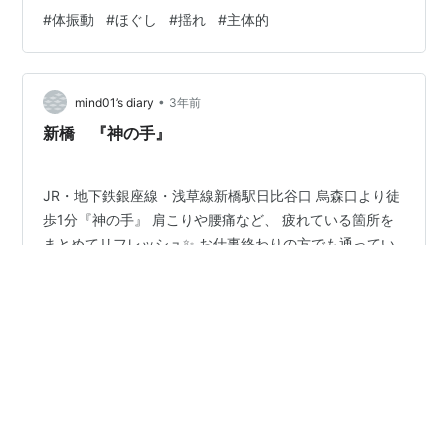
うのは、主体的なことなのです。
#
体振動
#
ほぐし
#
揺れ
#
主体的
•
mind01’s diary
3年前
新橋 『神の手』