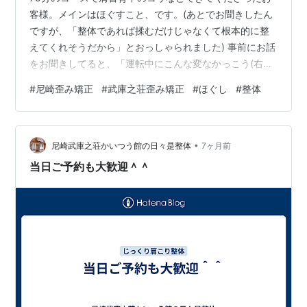
客様。メインはほぐすこと、です。(あとでお聞きしたん
ですが、「整体であれば揉むだけじゃなくて根本的に整
えてくれそうだから」とおっしゃられました) 事前にお話
をお聞きしてると、「運転中にこんな変なかっこう(右下
がりの姿勢)になってしまう」と教えてくださいました。
#
尼崎歪み矯正
#
武庫之荘歪み矯正
#
ほぐし
#
整体
全身をゆるめ、気になるところは念入りにゆるめ、最後
にバランスを整える施術をしていきます。 ひととおり終
わったあとに、「さっきのかっこうをしてみてくださ
•
い」とお願いしました。 そしたら、「あ、、普通に座っ
尼崎武庫之荘かいつう館の日々是整体
7ヶ月前
てるほうが楽ですね」と感じていただけました。 施術を
当日ご予約も大歓迎＾＾
終了して、上着を取りに向かわれる…