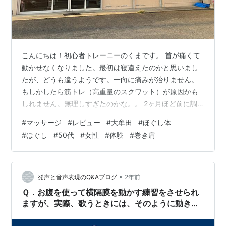
こんにちは！初心者トレーニーのくまです。 首が痛くて
動かせなくなりました。最初は寝違えたのかと思いまし
たが、どうも違うようです。一向に痛みが治りません。
もしかしたら筋トレ（高重量のスクワット）が原因かも
しれません。無理しすぎたのかな。。 2ヶ月ほど前に調
子に乗って過去一重いバーベルを担いでスクワットをし
#
マッサージ
#
レビュー
#
大牟田
#
ほぐし体
たのがいけなかったんでしょうか。。。 近所の病院（整
#
ほぐし
#
50代
#
女性
#
体験
#
巻き肩
形外科）で診察してもらいましたが、特に異常はありま
せんでした。 しかしながら車を停車する際に後ろを振り
返ると激痛が走って首が回せません。 痛みのせいでしば
らくジムにも行けてないのでなんとかしないと！ 友人の
•
発声と音声表現のQ&Aブログ
2年前
勧めもあってマッサージに行ってみるこ…
Ｑ．お腹を使って横隔膜を動かす練習をさせられ
ますが、実際、歌うときには、そのように動きま
せんし、声もうまく出ません。