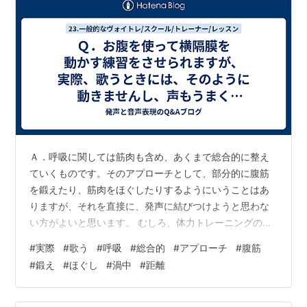
Ａ．呼吸に関しては筋肉も含め、あくまで総合的に整え
ていくものです。そのアプローチとして、部分的に腹筋
を鍛えたり、筋肉をほぐしたりするようにいうことはあ
りますが、それを直接に、発声に結びつけようと思わな
い方がよいと思います。 むしろ、体力トレーニングのよ
うなもので、その渦中に歌ったりせりふを言ったりして
#
実際
#
歌う
#
呼吸
#
総合的
#
アプローチ
#
腹筋
もうまくいかないものです。 必要性がどこまであるかわ
#
鍛え
#
ほぐし
#
渦中
#
距離
かりませんが、距離を置いてみたほうがよいと思いま
す。