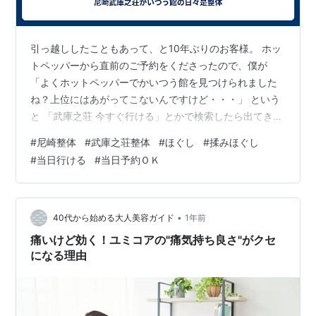
引っ越ししたこともあって、と10年ぶりのお客様。 ホッ
トペッパーから直前のご予約をくださったので、僕が
「よくホットペッパーでかいつう館を見つけられました
ね？上位にはあがってこないんですけど・・・」 という
と 「武庫之荘 今すぐ行ける」とかで検索したら出てきま
した、って教えてくれました＾＾ 今すぐいけるのが院と
#
尼崎整体
#
武庫之荘整体
#
ほぐし
#
揉みほぐし
していいことかどうかはアレですが(苦笑) ご来店時に次
#
当日行ける
#
当日予約ＯＫ
回のご予約をおススメしているわけではないので、先ま
で予約が埋まってるということはなく、こんなふうに当
日でもネットからご予約いただけます。 そして選んでい
ただいたコースは！！ いっとき、コースから外してい
•
40代から始める大人美容ガイド
1年前
て、また復活させた90分のほぐし…
痛いけど効く！ユミコアの"痛気持ち良さ"がクセ
になる理由