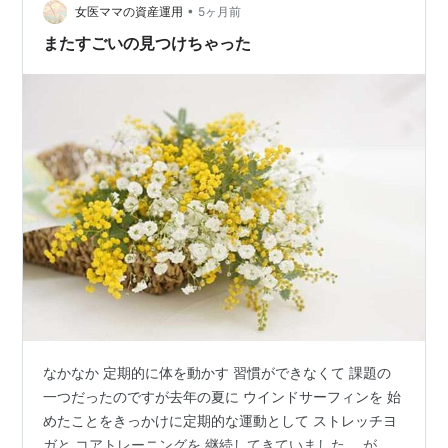
•
メニューがつらい‥！ やっぱり 体幹弱くなってるのだな‥
女医ママの資産運用
5ヶ月前
ということで 20分を週2くらいで 体幹トレを再開…
またすごいの見つけちゃった
なかなか 定期的に体を動かす 習慣ができなくて 課題の
一つだったのですが去年の夏に ウインドサーフィンを 始
めたことをきっかけに定期的な運動として ストレッチヨ
ガと コアトレーニングを 継続してきていました。 が、