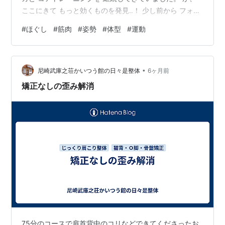
ここにきて もっと効くものを発見‥！ 少し前から フォー
ムローラーで 筋肉をほぐすのも 始めていたのですがやり
#
ほぐし
#
筋肉
#
姿勢
#
体型
#
運動
方は完全に 自己流だった私。 それが、ユミコアという
フィットネスブランドの ほぐしメソッドを知りまして。
実践してみたら これがものすごくいい‥！ 私はユミコア
•
の会員でも 何でもないのですがYouTubeの動画で 上半身
尼崎武庫之荘かいつう館の日々是整体
6ヶ月前
のほぐしまとめとか 下半身のほぐしまとめが 載ってい
矯正なしの歪み解消
て…
75分のコースで肩首背中のコリなどできてくださったお