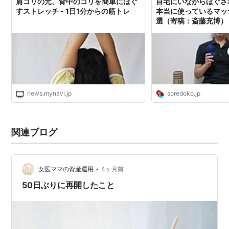
肩コリの元、背中のコリを簡単にほぐ
自宅にいながらほぐさ
すストレッチ - 1日1分からの筋トレ
本当に使っているマッ
選（寄稿：斎藤充博） 
news.mynavi.jp
soredoko.jp
関連ブログ
•
女医ママの資産運用
4ヶ月前
50日ぶりに再開したこと