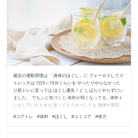
最近の運動習慣は 「身体のほぐし」に フォーカスしてス
トレッチは 1日5～15分くらいを やったりやらなかった
り筋トレに至っては ほぐし優先！と しばらくやらずにい
ました。 でもふと気づくと 体幹が弱くなってる‥ 体幹ト
レをしていたときは 走ってもスキーしても 身体が安定し
て やりやすかったのですがその感覚が もはやなくて。
#
コアトレ
#
体幹
#
ほぐし
#
ユミコア
#
体力
ほぐし優先がいいと 思っていたけどある程度は筋トレも
した方がいいのかなと思い50日ぶりに コアトレを再開し
ました。 久しぶりにやると 前はそんなにつらくなかった