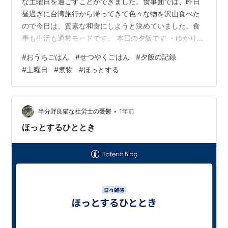
な土曜日を過ごすことができました。食事面では、昨日
昼過ぎに台湾旅行から帰ってきて色々な物を沢山食べた
ので今日は、質素な和食にしようと決めていました。食
事も生活も通常モードです。 本日の夕飯です ・ゆかり納
豆ご飯 ・きゃべつとエリンギの味噌汁 ・里芋、さつま揚
#
おうちごはん
#
せつやくごはん
#
夕飯の記録
げ、昆布の煮物 ・さつま芋のサラダ、キャロットラペ ・
#
土曜日
#
煮物
#
ほっとする
柿 メインはなしで、副菜ばかりの献立です。久しぶりに
煮物をと思い在庫を見てみたら冷凍庫に業務スーパーの
里芋、さつま揚げがあったのでおでん用の昆布も入れて
煮物にしてみました。自分で作ってほっとしました。毎
•
半分野良猫な社労士の憂鬱
1年前
日食べるのはやっぱり自炊が良いなあと…
ほっとするひととき