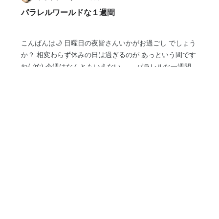
って、苗木を育てるのに似ているなあと思います。日々
パラレルワールドな１週間
お世話して、見守っていても1日1日は…