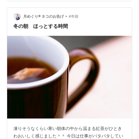
言葉やスキンシップはできていなかったこと学校を否定
して、其れ以後学校を思い出させない方が良いですか
•
ら、学校に関する話題を続けない方が良いです。それ故
月めぐり®︎ ネコのお告げ
4年前
に共感の言葉とスキンシップは必要ありませんでした。
冬の朝 ほっとする時間
但し、息子さんが登校刺激からの辛い症状を出してい
る…
凍りそうなくらい寒い朝体の中から温まる紅茶がひとき
わおいしく感じました＾＾ 今日は仕事がバタバタしてい