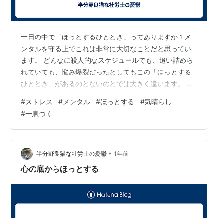
一日の中で「ほっとするひととき」ってありますか？メ
ンタルを守る上でこれは非常に大切なことだと思ってい
ます。 どんなに殺人的なスケジュールでも、追い詰めら
れていても、悩み爆裂だったとしてもこの「ほっとする
ひととき」があるのとないのとでは大きく違います。 私
の場合何でしょうね。日々の生活で言えば「仕事終わり
#
ストレス
#
メンタル
#
ほっとする
#
気晴らし
帰宅して庭でタバコ吸っているとき」と「布団に入ると
#
一息つく
き」でしょうか。あいにく仕事中にはほっとするひとと
きなど存在しません。休憩中にタバコ吸いながらホット
コーヒー飲んでいても、ほっとしません。頭の中は戻っ
た後のことを高速回転で考えています。 一週間のルーテ
•
半分野良猫な社労士の憂鬱
1年前
ィンの中で最大限にほっとする瞬間は「休みの日…
心の底からほっとする