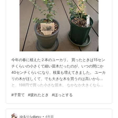
今年の春に植えた２本のユーカリ。 買ったときは15セン
チくらいの小さくて細い苗木だったのが、いつの間にか
40センチくらいになり、枝葉も増えてきました。 ユーカ
リの木がほしくて、でも大きな木を買うのは高いから…
と、198円で買った小さな苗木。 なかなか大きくならな
いなあ、早く大きくならないかなあと思いながら、日々
#
子育て
#
疲れたとき
#
ほっとする
お世話していたのですが、気がついたらずいぶんしっか
りとした幼木になっています。一時期、下の葉っぱが落
ちてしまった時は、ずいぶん心配しましたが、見守って
•
いたら自然に元気になりました。 考えてみると、子育て
ゆるりらdiary♪
4年前