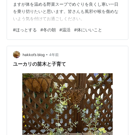
ますが体を温める野菜スープでめぐりを良くし寒い一日
を乗り切りたいと思います。皆さんも風邪や喉を傷めな
いよう気を付けてお過ごしください。
#
ほっとする
#
冬の朝
#
温活
#
体にいいこと
•
hakkot’s blog
4年前
ユーカリの苗木と子育て