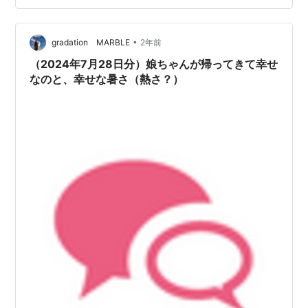
「山場」が存在します。越えても気は楽にならない山場
ですけどね。 それでもなんとか日々の仕事をこなしてこ
なして、金曜日の終業時刻を迎えるとほっとします。や
•
gradation MARBLE
2年前
っと休みにたどり着いたか、と。 ただそ…
（2024年7月28日分）娘ちゃんが帰ってきて幸せ
なのと、幸せな暑さ（熱さ？）