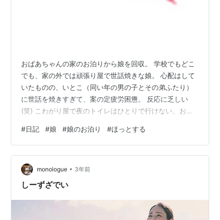
おばあちゃんの家のお泊りから娘を回収。 学校でもどこ
でも、家の外では頑張り屋で世話焼きな娘。 心配はして
いたものの、いとこ（同い年の男の子とその弟ふたり）
に世話を焼きすぎて、案の定疲労困憊。 反応に乏しい
(笑) こわがり屋で夜のトイレはひとりで行けない、お風
呂もシャワーの音が大きくて怖くて一人では入れない。
#
日記
#
娘
#
娘のお泊り
#
ほっとする
小学校3年生だけど、まだまだ甘えんぼな彼女が、どれだ
けがんばって奮闘したのか想像すると微笑ましい。 くる
まに揺られて少し寝て、帰ってきたら、ヘロヘロになり
•
ながら夕食を食べてお風呂に入って、いつもなら粘り倒
monologue
3年前
す夜も「ねむたーーーーい」とスッと眠ってしまった。
しーずざでい
お家が天下な娘ちゃん。 ごろんごろ…