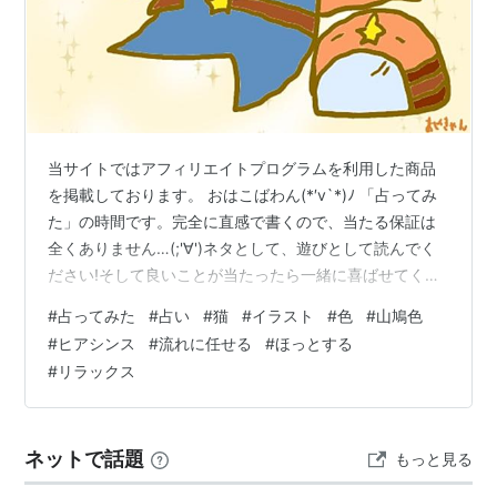
当サイトではアフィリエイトプログラムを利用した商品
を掲載しております。 おはこばわん(*′v`*)ﾉ 「占ってみ
た」の時間です。完全に直感で書くので、当たる保証は
全くありません…(;'∀')ネタとして、遊びとして読んでく
ださい!そして良いことが当たったら一緒に喜ばせてくだ
さい!! 完全なる遊びなので、この記事を朝🌞読んで今日
#
占ってみた
#
占い
#
猫
#
イラスト
#
色
#
山鳩色
の運勢にするもよし夜 🌛読んで明日の運勢にするもよし
#
ヒアシンス
#
流れに任せる
#
ほっとする
来週、来月の…なんてのもありでご自由にして頂ければ
#
リラックス
と考えています。 それではやってみよう('ω')ﾉ 次の２色
のうち、どちらかを選んでください。結果は下～ ～～ 結
果 ～～ 山鳩色を選んだ方… 流れに任せてしまっても良い
ネットで話題
もっと見る
か…