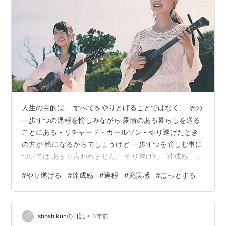
人生の目的は、 すべてをやりとげることではなく、 その
一歩ずつの過程を愉しみながら 愛情のある暮らしを送る
ことにある - リチャード・カールソン - やり遂げたとき
の方が 絵になるからでしょうけど 一歩ずつを愉しむ事に
ついては あまり言われません。 やり遂げた「達成感」に
あたる言葉は 一歩ずつに関しては何でしょうね？「充実
#
やり遂げる
#
達成感
#
過程
#
充実感
#
ほっとする
感」でしょうか？ 前にも書きましたけど 仙人を目指す人
たちにとっては やり遂げることは美徳ではありません。
山登りにしても 頂上まで行かず、途中でお昼にして 引き
•
返してしまうそうです。 いかにも私向きな人生観ですが
shoshikunの日記
3年前