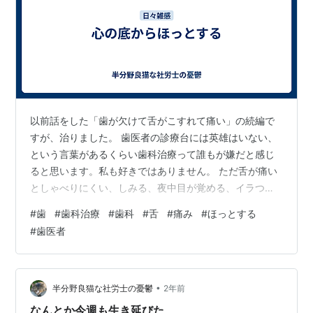
以前話をした「歯が欠けて舌がこすれて痛い」の続編で
すが、治りました。 歯医者の診療台には英雄はいない、
という言葉があるくらい歯科治療って誰もが嫌だと感じ
ると思います。私も好きではありません。 ただ舌が痛い
としゃべりにくい、しみる、夜中目が覚める、イラつ
く、とろくなことがない(夜中ヤスリで歯を削ってやろう
#
歯
#
歯科治療
#
歯科
#
舌
#
痛み
#
ほっとする
と思ったくらい)なので今回の歯科治療は予約の日時をす
#
歯医者
ごく心待ちにしていましたし、実際初回の治療で削れて
いるところが改善されただけで心の底からほっとしてい
ます。 傷ついた舌が治るのに数日かかりましたが、それ
は仕方ありません。少なくとも放置していたら舌が血ま
•
半分野良猫な社労士の憂鬱
2年前
みれになるのではないかと思うほどでしたし。…
なんとか今週も生き延びた