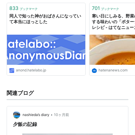
833
701
ブックマーク
ブックマーク
同人で知った神がおばさんになってい
寒い日にしみる、野菜
て本当にほっとした
する味わいの「ポター
レシピ - はてなニュー
anond.hatelabo.jp
hatenanews.com
関連ブログ
•
nashieda’s diary
10ヶ月前
夕飯の記録