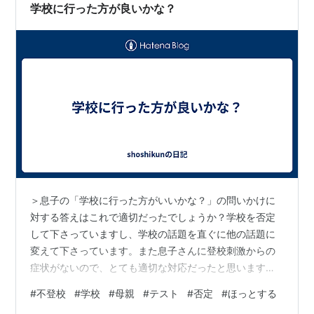
私の場合、一歩ずつを愉しんでいるか？ 愛情のある暮ら
学校に行った方が良いかな？
しをして…
＞息子の「学校に行った方がいいかな？」の問いかけに
対する答えはこれで適切だったでしょうか？学校を否定
して下さっていますし、学校の話題を直ぐに他の話題に
変えて下さっています。また息子さんに登校刺激からの
症状がないので、とても適切な対応だったと思います。
＞学校に行った方がいいかな？に対して、そう思ってい
#
不登校
#
学校
#
母親
#
テスト
#
否定
#
ほっとする
るんだね、そのことを考えているんだね、などの共感の