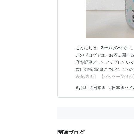
こんにちは。ZeekなGoeです
このブログでは、お酒に関する
容を記事としてアップしていく
次] 今回の記事について この
表面/裏面】 【パッケージ側面
記事 過去の日本酒記事一覧 そ
#
お酒
#
日本酒
#
日本酒ハイ
グ】 【はてなブログ参加グル
す。 弥彦酒造から…
関連ブログ