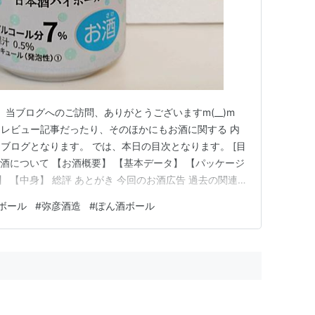
。 当ブログへのご訪問、ありがとうございますm(__)m
レビュー記事だったり、そのほかにもお酒に関する 内
ブログとなります。 では、本日の目次となります。 [目
お酒について 【お酒概要】 【基本データ】 【パッケージ
】 【中身】 総評 あとがき 今回のお酒広告 過去の関連
の他 【人気ブログランキング】 【ブログ村ランキン
ボール
#
弥彦酒造
#
ぽん酒ボール
ープ】 今回の記事について 今回は日本酒記事となりま