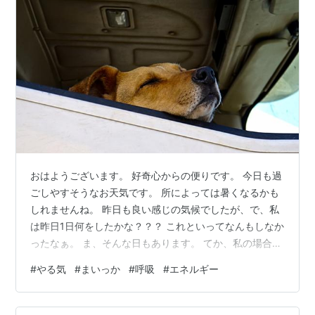
おはようございます。 好奇心からの便りです。 今日も過
ごしやすそうなお天気です。 所によっては暑くなるかも
しれませんね。 昨日も良い感じの気候でしたが、で、私
は昨日1日何をしたかな？？？ これといってなんもしなか
ったなぁ。 ま、そんな日もあります。 てか、私の場合は
そんな日の方が断然多いです。 なんかやる気出なくて、
#
やる気
#
まいっか
#
呼吸
#
エネルギー
ま、いっか、みたいな(^^;) でも正直なところもったいな
いよなって思うのですけど、「ダリ～イ」が先に立っち
ゃて。 なんかね、それでもいいんだよ、やる気出ない時