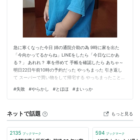
急に寒くなった今日 姉の通院介助の為 9時に家を出た
「今向かってるからね」LINEをしたら「今日なにかあ
る？」 あれれ？ 車を停めて 手帳を確認したら あちゃ～
明日22日午前10時の予約だった やっちまった 引き返し
て スーパーで買い物をして帰宅する やっちまったこと
この前もあった ガソリンスタンドのプリペイドカードで
#
失敗
#
やらかし
#
とほほ
#
まいっか
給油しようとしたら 「期限切れ」の表示 有効期限 8月末
って 小さく書いてあった 係の人に泣きついてみたけど
そりゃ ダメだわな・・・・ 3円ほど節約したつもりが 大
ネットで話題
もっと見る
きな金額を損した ６８００円 どぶに捨ててしまった 自
己責任だけど 期限があるなんて とほほ 今後プリペイド…
2135
594
ブックマーク
ブックマーク