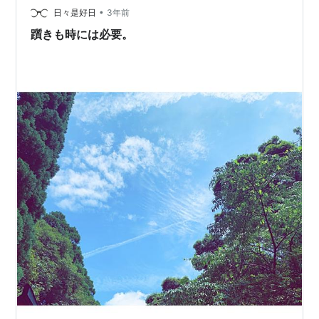
•
はムリに動こうとしなくていいよなんていう人もいま
日々是好日
3年前
す。 「そうは言うても」って感じですけどね。 でも、気
躓きも時には必要。
持ちが付いて行かない…