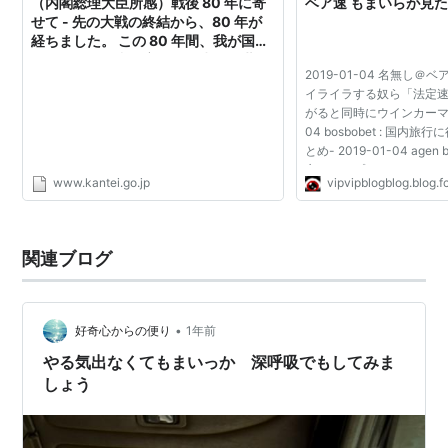
（内閣総理大臣所感）戦後 80 年に寄
ベア速 もまいらが見
せて - 先の大戦の終結から、80 年が
経ちました。 この 80 年間、我が国は
一貫して、平和国家として歩み、世界
2019-01-04 名無し＠ベ
の平和と繁栄に力を尽くしてまいりま
イライラする奴ら「法定
した──
がると同時にウインカーマン」
04 bosbobet : 国内
とめ- 2019-01-04 agen
立つテンプレまとめ- 2018-
www.kantei.go.jp
vipvipblogblog.blog.
RazviksInoto : サ
らきすたになるんじゃね？-д
関連ブログ
•
好奇心からの便り
1年前
やる気出なくてもまいっか 深呼吸でもしてみま
しょう