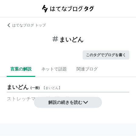
はてなブログ トップ
まいどん
このタグでブログを書く
言葉の解説
ネットで話題
関連ブログ
まいどん
(
一般
)
【
まいどん
】
ストレッチマンの付き添い役。
解説の続きを読む