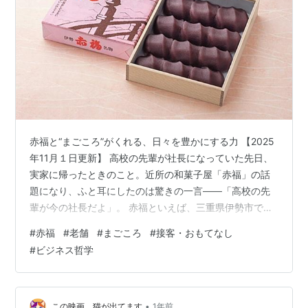
赤福と“まごころ”がくれる、日々を豊かにする力 【2025
年11月１日更新】 高校の先輩が社長になっていた先日、
実家に帰ったときのこと。近所の和菓子屋「赤福」の話
題になり、ふと耳にしたのは驚きの一言――「高校の先
輩が今の社長だよ」。 赤福といえば、三重県伊勢市で
300年以上続く老舗。お伊勢参りといえば赤福、赤福と
#
赤福
#
老舗
#
まごころ
#
接客・おもてなし
いえばお伊勢参りというほど、旅の記憶に刻まれる銘菓
#
ビジネス哲学
です。でも私の中では、2007年の“あの事件”の記憶もよ
みがえります。消費期限表示の不正が発覚し、一時はブ
ランドが大きく傷つきました。世間からの批判は厳し
く、「もうダメかもしれない」と感じた人も多かったは
•
この映画、猫が出てます
1年前