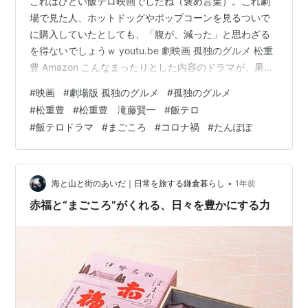
これはひどい飯テロ映画でしたね（褒め言葉）。これ劇
場で見た人、ホットドッグやポップコーンを見るついで
に購入していたとしても、「腹が、減った」と思わざる
を得ないでしょうｗ youtu.be 劇映画 孤独のグルメ 松重
豊 Amazon こんなまったりとした内容のドラマが、果た
して映画として機能するのか心配でしたが、非常に手堅
#
映画
#
劇場版 孤独のグルメ
#
孤独のグルメ
い大衆向け娯楽映画として成立していましたね。 この作
#
松重豊
#
松重豊 滝藤賢一
#
飯テロ
品を知らない人も全く心配ないシナリオで、個人輸入雑
#
飯テロドラマ
#
まごころ
#
コロナ禍
#
たんぽぽ
貨店を営む主人公井の頭五郎（松重豊）が、年配のお客
様からある昔飲んだスープを再現して欲しいという「ク
エスト」を授けられる。 そのクエストの最中、嵐に見舞
われ流れ着いた島で五郎は…
•
海と山と街のあいだ｜日常を旅する鎌倉暮らし
1年前
赤福と“まごころ”がくれる、日々を豊かにする力