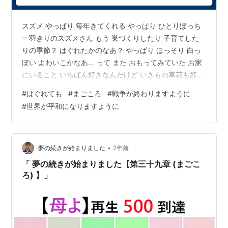
スズメ やっぱり 毎年きてくれる やっぱり ひとりぽっち
一羽きりのスズメさん もう 巣づくりしたり 子育てした
りの季節？ はぐれたかのなあ？ やっぱり ほっそり 白っ
ぽい よわいこかなあ… って また おもってみていた お家
にいること いちばん好きなんだけど いきもの草花も好き
好きなだけで 知らなくて もっぱら本でみてきた それも
#
はぐれても
#
まごころ
#
戦争が終わりますように
本として きれいな うつくしい本がよいなあ…って 決まり
#
世界が平和になりますように
があった なんにもわかってないんだなあ って ただ スズ
メの ひとりぽっちの声 しばらく きいてた しずかな ひか
えめな 可憐な声だ… 家族 あって きょうだいあって よう
やっと生きてきたなあ…わたし ちび…
•
夢の続きが始まりました
2年前
「 夢の続きが始まりました【第三十九章 (まごこ
ろ) 】」