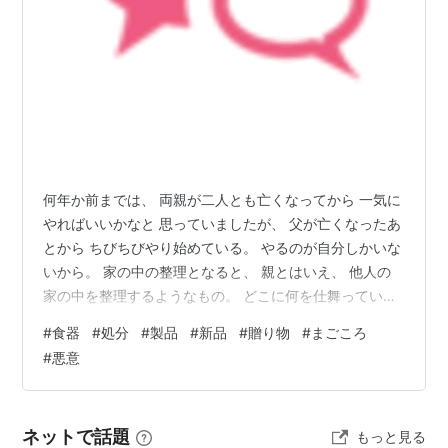
何年か前までは、 両親が二人とも亡くなってから 一気に
やればいいかなと 思っていましたが、 父が亡くなったあ
とから ちびちびやり始めている。 やるのが自分しかいな
いから。 家の中の整理となると、 親とはいえ、 他人の
家の中を整理するようなもの。 どこに何を仕舞っている
のか よく分からず、 やり始めてから けっこうな根気と
#
食器
#
処分
#
製品
#
新品
#
贈り物
#
まごころ
時間を要することを知り、 早めに取り掛かって良かった
#
悪意
と痛感する。 ①普段使う食器 ②今は使っていないけど
たまに使いそうな食器 ③もう使わないだろうと思う食器
④新品の日常使い用の食器 ⑤新品でいただきものの食
ネットで話題
もっと見る
器 など、ざっくり５種類に分類できる。 ①は数を減ら