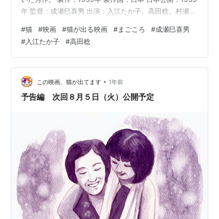
年 監督：成瀬巳喜男 出演：入江たか子、高田稔、村瀬幸
子、悦ちゃん、加藤照子、他 レイティング：一般（どの
#
猫
#
映画
#
猫が出る映画
#
まごころ
#
成瀬巳喜男
年齢の方でもご覧いただけます） ◆◆ この映画の猫
#
入江たか子
#
高田稔
◆◆ 役：☆（ほんのチョイ役） 主人公の親友の家の飼い
猫 名前：不明 色柄：三毛（モノクロのため推定） ◆女
性映画の名手 今年2025年は成瀬巳喜男監督の生誕120
年。1905年８月20日生まれで、1969年７月に63歳で
•
この映画、猫が出てます
1年前
亡…
予告編 次回８月５日（火）公開予定