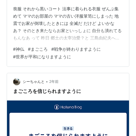
喪服 それから黒いコート 法事に着られる衣服 ぜんぶ集
めて ママのお部屋の ママの古い洋服箪笥にしまった 地
震でお家が倒壊したときには 全滅だ だけど よいかな
あ？ そのとき来たならお家といっしょに 自分も潰れてる
もんなあ って 昨日 郷土の太宰治愛？と 三島由紀夫への
せつなさ あわれみ？消えないおもいを 引きずって眠りに
#
神仏
#
まごころ
#
戦争が終わりますように
ついたみたいで 体調も怪しかったのと相まって 寝汗をか
#
世界が平和になりますように
いて何度も目がさめた 寒気に 真冬に近い厚着で眠ってた
三度目の覚醒後の眠りでは ひさしぶりの夢を見ていた 姉
上さまと ものすごい豪華なお料理？ なんだか 見たこと
ないほどのお料理 ふたりして 笑って！食べている とい
•
シーちゃんと
2年前
う …
まごころを信じられますように