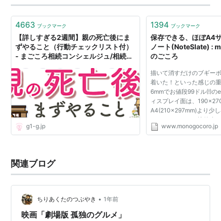
せるものは減らして…
4663
1394
ブックマーク
ブックマーク
【詳しすぎる2週間】親の死亡後にま
保存できる、ほぼA4
ずやること（行動チェックリスト付）
ノート(NoteSlate) : 
- まごころ相続コンシェルジュ/相続手
のごころ
続きの全てがわかる
描いて消すだけのブギー
着いた！といった感じの重
6mmでお値段99ドル(!)のe
ィスプレイ面は、190x27
A4(210x297mm)より
iPad、Kindleとの比較表
g1-g.jp
www.monogocoro.jp
で、メールは見られるけど
保存はSDカードやUSBで
PDFと...
関連ブログ
•
ちりあくたのつぶやき
1年前
映画「劇場版 孤独のグルメ」