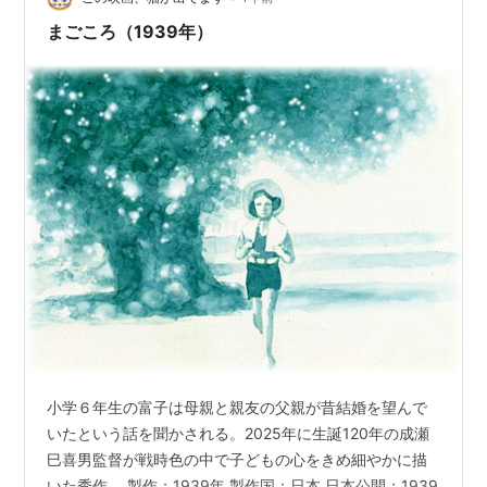
ず。 それでも赤福は立ち直りまし…
まごころ（1939年）
小学６年生の富子は母親と親友の父親が昔結婚を望んで
いたという話を聞かされる。2025年に生誕120年の成瀬
巳喜男監督が戦時色の中で子どもの心をきめ細やかに描
いた秀作。 製作：1939年 製作国：日本 日本公開：1939