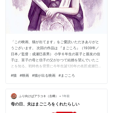
「この映画、猫が出てます」をご愛読いただきありがと
うございます。 次回の作品は 『まごころ』（1939年／
日本／監督：成瀬巳喜男） 小学６年生の富子と親友の信
子は、富子の母と信子の父がかつて結婚を望んでいたこ
とを知る。戦時色を背景に今年生誕120年の名匠成瀬巳喜
男監督が情緒豊かに描く。 ◆パソコンをご利用の読者の
#
猫
#
映画
#
猫が出る映画
#
まごころ
方へ◆過去の記事の検索には、ブログ画面最下部、オレ
ンジのエリア内の「カテゴリー」「月別アーカイブ」ま
たは検索窓をご利用ください。
•
ふり向けばアラコキ（古稀）
1年前
母の日、夫はまごころをくれたらしい