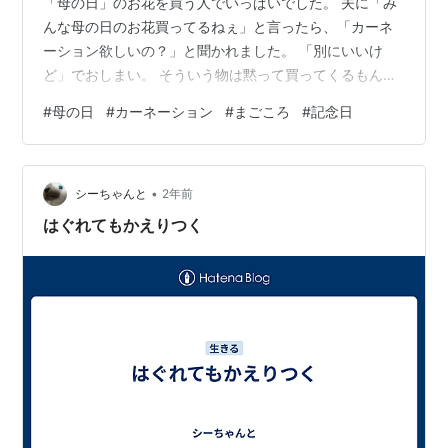
「母の日」のお花を買う人でいっぱいでした。 夫に「み
んな母の日のお花買ってるねぇ」と言ったら、「カーネ
ーション欲しいの？」と聞かれました。 「別にいいけ
ど」でおしまい。 そういう物は黙って買ってくるもんだ
よ。 わが家は子ども達には買ったりしますが、夫婦で記
#
母の日
#
カーネーション
#
まごころ
#
記念日
念日のお祝いにプレゼントって特にしません。 誕生日の
人の食べたい物食べには行きます。 私はその人の好物作
ったり、ケーキ焼いたりする。 ここ数年、もうちょっと
•
気を使ってもらってもいいんじゃない？と思い始めまし
シーちゃんと
2年前
た。 ところがですよ。 夜みんなでテレビを見ていて、母
はぐれてもかえりつく
の日と気づいた子供③。 夫に何かあ…