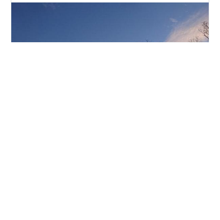
いらっしゃいまっせ～。ようこそ当ブログへ。 Welcome
to my blog. 暖かな日が続き、、、一日だけ寒くなり、ふ
たたび暖かく。 今年は春の訪れが早そうですね。ひと月
分ぐらい！？ 近くのスキー場には営業終了したところも
あるようです。 ♪北へ帰る鳥の群れはだれも無口・・・で
もないか！？ www.youtube.com シツレイシマシタ。 オ
#
白鳥
#
渡り
#
生態調査
#
カメラ装着
オハクチョウにカメラを付けて生態を調べるプロジェク
#
スワンプロジェクト
#
寺内タケシ
#
オオハクチョウ
トが始まるようで、
#
まごころ