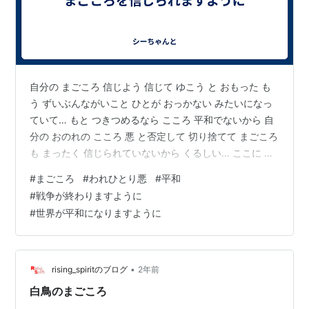
自分の まごころ 信じよう 信じて ゆこう と おもった も
う ずいぶんながいこと ひとが おっかない みたいになっ
ていて… もと つきつめるなら こころ 平和でないから 自
分の おのれの こころ 悪 と否定して 切り捨てて まごころ
も まったく 信じられていないから くるしい… ここに い
ま 自分が あるのは 自分の ちから なんて ひとつも無いの
#
まごころ
#
われひとり悪
#
平和
に 縁 因縁 つながって 途方もない 縁 つながってくれたお
#
戦争が終わりますように
かげで 幸運 幸福 つながってくれたおかげで いま 生きて
#
世界が平和になりますように
ある ということ すべて ひとには 仏心 仏性 まごころ あ
って あたえられて ひととなって うまれてこれたんだ…
この わた…
•
rising_spiritのブログ
2年前
白鳥のまごころ