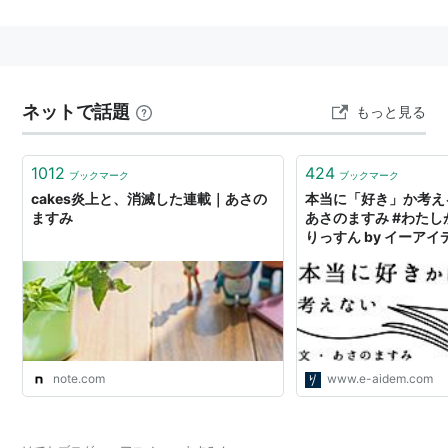
ちなみに、浅野さんと呼ばれることはあっても、真澄さ
んと呼ばれることは極めて少ない。
ネットで話題
もっと見る
1012
424
ブックマーク
ブックマーク
cakes炎上と、消滅した連載｜あさの
本当に「好き」か考え
ますみ
あさのますみ #わたし
りっすん by イーアイ
note.com
www.e-aidem.com