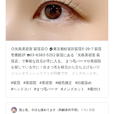
◇矢島美容室 荻窪店◇ 🏠東京都杉並区荻窪5-29-7 荻窪
壱番館2F ☎️03-6383-5252 荻窪にある「矢島美容室 荻
窪店」で事前な目元が手に入る。 まつ毛パーマや美容院
を探している方に！自まつ毛を根元から立ち上げるパリ
ジェンヌラッシュリフトが印象です。メンズカットや白
髪染めなどヘアメニューも相談できる😊「矢島美容室 荻
#
荻窪
#
美容院
#
美容室
#
縮毛矯正
#
白髪染め
窪店」がおすすめ！ （Google投稿より引用） 【 荻窪で
#
ヘッドスパ
#
まつ毛パーマ
#
メンズカット
#
着付け
自まつ毛が長く見える最新まつげパーマ 】 荻窪駅から徒
歩1分にある『矢島美容室 荻窪店』です。 「メイクを落
としても可愛い私でいたい！」そんな願い、荻窪の当サ
ロンで叶えませんか？ 自然体で美しい、そんな自分に…
•
肌と私、今日も揉めてます（和解条件不明）
5ヶ月前