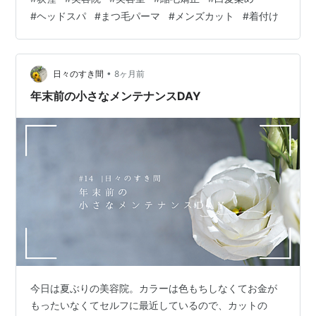
崩れしにくい着付けを求める方へ、荻窪で 】 "> ">荻窪
#
ヘッドスパ
#
まつ毛パーマ
#
メンズカット
#
着付け
駅から徒歩1分にある『矢島美容室 荻窪店』です。 ">晴
れの日の装いを、落ち着いた気持ちで楽しめたら素敵で
すよね♪ ">成人式や七五三、浴衣に卒業式。 ">どのシー
ンも気持ちを…
•
日々のすき間
8ヶ月前
年末前の小さなメンテナンスDAY
今日は夏ぶりの美容院。カラーは色もちしなくてお金が
もったいなくてセルフに最近しているので、カットの