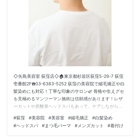
◇矢島美容室 荻窪店◇🏠東京都杉並区荻窪5-29-7 荻窪
壱番館2F☎️03-6383-5252 荻窪の美容院で縮毛矯正や白
髪染めにも対応！丁寧な印象のサロン🌿 骨格や生えグセ
を見極めるマンツーマン施術は信頼感があります！レザ
ーカットや炭酸泉ヘッドスパもあって、ケアしながら整
えられる✨「矢島美容室 荻窪店」は、リラックスして相
#
荻窪
#
美容院
#
美容室
#
縮毛矯正
#
白髪染め
談しやすい印象😊 （Google投稿より引用） 【 プライベ
#
ヘッドスパ
#
まつ毛パーマ
#
メンズカット
#
着付け
ートでもビジネスでも映える荻窪のメンズカット 】 荻窪
駅から徒歩1分にある『矢島美容室 荻窪店』です。 荻窪