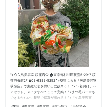
">◇矢島美容室 荻窪店◇ 🏠東京都杉並区荻窪5-29-7 荻
窪壱番館2F ☎️03-6383-5252 ">荻窪にある「矢島美容室
荻窪店」で素敵な姿を思い出に残そう！ "> ">着付け、ヘ
アセット、メイクすべてここで完結！ ">まつ毛パーマも
できるからいい状態で写真が撮れる！ ">「矢島美容室 荻
窪店」がおすすめ！ ">（Google投稿より引用） ">【 着
#
荻窪
#
美容院
#
美容室
#
縮毛矯正
#
白髪染め