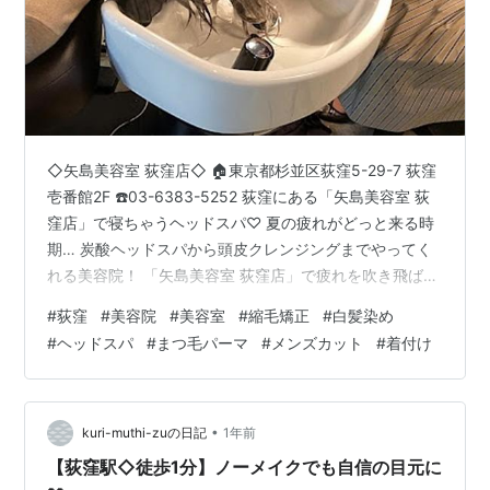
◇矢島美容室 荻窪店◇ 🏠東京都杉並区荻窪5-29-7 荻窪
壱番館2F ☎️03-6383-5252 荻窪にある「矢島美容室 荻
窪店」で寝ちゃうヘッドスパ♡ 夏の疲れがどっと来る時
期… 炭酸ヘッドスパから頭皮クレンジングまでやってく
れる美容院！ 「矢島美容室 荻窪店」で疲れを吹き飛ばそ
う♪ （Google投稿より引用） 【 癒されながらキレイに。
#
荻窪
#
美容院
#
美容室
#
縮毛矯正
#
白髪染め
荻窪のヘッドスパ 】 荻窪駅から徒歩1分にある『矢島美
#
ヘッドスパ
#
まつ毛パーマ
#
メンズカット
#
着付け
容室 荻窪店』です。 頭が重い、疲れが抜けない…そんな
ときにこそ試していただきたいのがヘッドスパです。 頭
皮の血流を整え、毛穴をきれいにしながらリラックス効
果を得られるので、疲労回復やリフレッシュに…
•
kuri-muthi-zuの日記
1年前
【荻窪駅◇徒歩1分】ノーメイクでも自信の目元に