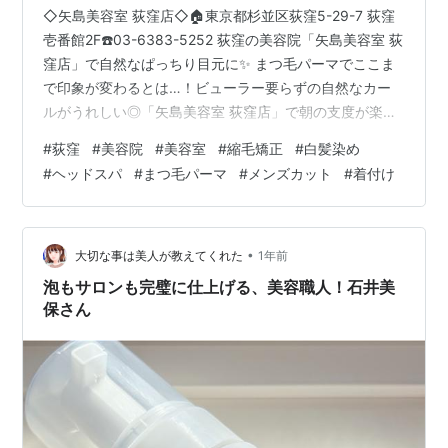
◇矢島美容室 荻窪店◇🏠東京都杉並区荻窪5-29-7 荻窪
壱番館2F☎️03-6383-5252 荻窪の美容院「矢島美容室 荻
窪店」で自然なぱっちり目元に✨ まつ毛パーマでここま
で印象が変わるとは…！ビューラー要らずの自然なカー
ルがうれしい◎「矢島美容室 荻窪店」で朝の支度が楽し
くなりそう🥰 （Google投稿より引用） 【 荻窪のプライ
#
荻窪
#
美容院
#
美容室
#
縮毛矯正
#
白髪染め
ベート美容室で目元が輝くまつ毛パーマ 】 荻窪駅から徒
#
ヘッドスパ
#
まつ毛パーマ
#
メンズカット
#
着付け
歩1分にある『矢島美容室 荻窪店』です。 荻窪にあるプ
ライベート空間が自慢の当サロンでは自まつ毛を最大限
に美しく魅せるまつ毛パーマのパリジェンヌラッシュリ
フトを提供しています♪ 目元の印象を変えたい方はぜひ…
•
大切な事は美人が教えてくれた
1年前
泡もサロンも完璧に仕上げる、美容職人！石井美
保さん