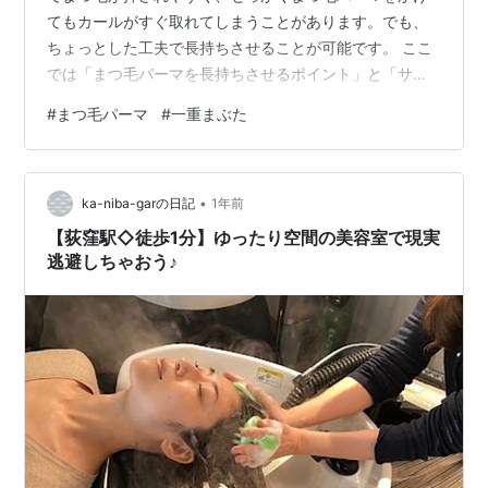
てもカールがすぐ取れてしまうことがあります。でも、
ちょっとした工夫で長持ちさせることが可能です。 ここ
では「まつ毛パーマを長持ちさせるポイント」と「サロ
ンでのオーダー方法」を分かりやすくご紹介します。 こ
#
まつ毛パーマ
#
一重まぶた
の記事がおすすめの人 まつ毛パーマをしているけど、一
重まぶたでカールがすぐ取れてしまう 一重まぶたで、上
がりすぎたカールが似合わないと感じる まつ毛の長さを
•
もっと出したい サロンで「まつ毛パーマ」と「マツエ
ka-niba-garの日記
1年前
ク」どちらにするか悩んでいる 目次 まつ毛パーマを長持
【荻窪駅◇徒歩1分】ゆったり空間の美容室で現実
ちさせるコツ 1. 施術後24時間…
逃避しちゃおう♪