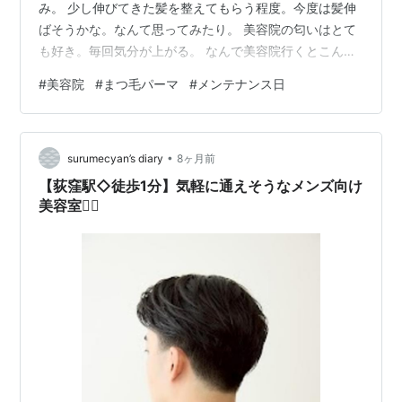
み。 少し伸びてきた髪を整えてもらう程度。今度は髪伸
ばそうかな。なんて思ってみたり。 美容院の匂いはとて
も好き。毎回気分が上がる。 なんで美容院行くとこんな
に髪がサラサラになるんだろう。不思議。トリートメン
#
美容院
#
まつ毛パーマ
#
メンテナンス日
トなしでも全然違う。 年末までに行きたかったから行け
て満足。 やっぱりセルフで髪を染めると痛む。最近よく
見るカラー専門店とかどうなんだろう。 気になっている
•
けどなかなか行けてない…。 美容院は好きだけど通うの
surumecyan’s diary
8ヶ月前
が苦手。なんでだろう。 今日はマツパにも行けた。これ
【荻窪駅◇徒歩1分】気軽に通えそうなメンズ向け
は毎月ちゃんと通えてる。 まつ毛上が…
美容室💇‍♂️