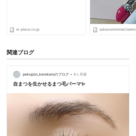
w-place.co.jp
sakenominimal.haten
関連ブログ
•
pekopon_kerokeroのブログ
4ヶ月前
自まつを生かせるまつ毛パーマ✨