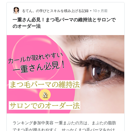
にある当サロンでは骨格や髪質に合わせたマンツーマン
のメンズカットをご提供しております。 仕事もプライベ
•
るてん。の学びとスキルを積み上げる記録
10ヶ月前
ー…
一重さん必見！まつ毛パーマの維持法とサロンで
のオーダー法
ランキング参加中美容 一重まぶたの方は、まぶたの脂肪
でまつ毛が押されやすく、せっかくまつ毛パーマをかけ