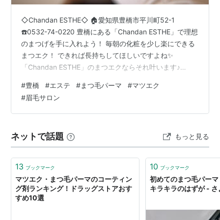
◇Chandan ESTHE◇ 🏠愛知県豊橋市平川町52-1
☎️0532-74-0220 豊橋にある「Chandan ESTHE」で理想
のまつげを手に入れよう！ 毎朝の化粧を少し楽にできる
まつエク！ できれば長持ちしてほしいですよね✨
「Chandan ESTHE」のまつエクならそれ叶います♪
（Google投稿より引用） 【 マツエク長持ち！豊橋で理
#
豊橋
#
エステ
#
まつ毛パーマ
#
マツエク
想の目元 】 井原駅から徒歩4分にある【Chandan
#
眉毛サロン
ESTHE】です。 豊橋でマツエクのモチやアレルギーにお
悩みの方は、ぜひ当店へお越しください✨ なぜなら、当
サロンは安心・安全・満足を第一に全メニューをLED化
ネットで話題
もっと見る
した日本初・唯一の専門サロン…
13
10
ブックマーク
ブックマーク
マツエク・まつ毛パーマのコーティン
初めてのまつ毛パーマ
グ剤ランキング！ドラッグストアおす
キラキラのはずが - 
すめ10選