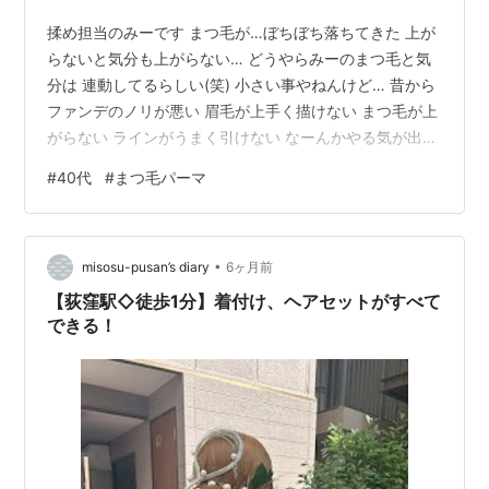
揉め担当のみーです まつ毛が…ぼちぼち落ちてきた 上が
らないと気分も上がらない… どうやらみーのまつ毛と気
分は 連動してるらしい(笑) 小さい事やねんけど… 昔から
ファンデのノリが悪い 眉毛が上手く描けない まつ毛が上
がらない ラインがうまく引けない なーんかやる気が出な
い やる気出ない病を発症してしまう 金曜日にまつ毛パー
#
40代
#
まつ毛パーマ
マ行くから それまでのガマン！ 朝から必死にまつ毛を上
げる… みーの気分もコレで上がるはず★ まだ火曜日だと
いうのにねー はぁ…ながー しかたないさ… ぼちぼち頑張
•
るとしますか！ ランキング参加中【公式】2026年開設ブ
misosu-pusan’s diary
6ヶ月前
ログ ランキング参加中【公式】はてなブログ初心者のグ
【荻窪駅◇徒歩1分】着付け、ヘアセットがすべて
ル…
できる！