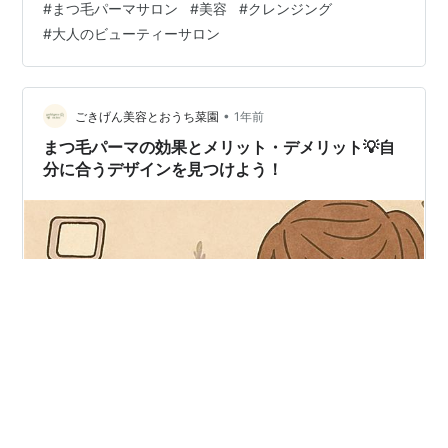
#
まつ毛パーマサロン
#
美容
#
クレンジング
スを前にしつつ、「次募集があったらにしよう」「ブラ
#
大人のビューティーサロン
イダルエステが必要になった時にに」「富豪になった
ら」などと謎の“○○になったら行こう”作戦で見送ってい
たら、気づけば何年も経っていました。でしょうね さら
にその後はコロナ禍もあり、サロンに伺う機会…
•
ごきげん美容とおうち菜園
1年前
まつ毛パーマの効果とメリット・デメリット💡自
分に合うデザインを見つけよう！