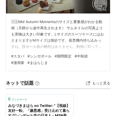
🇸🇬Mid Autumn Momentsのサイズと重量感がわかる動
画（月餅から途中再生されます） サムネイルの写真より
も実物は大きい印象です。Lサイズのスーツケースにはお
さまりますがMサイズは微妙です。最悪機内持ち込みっ
すね。段ボール箱の梱包はありません。動画に写ってい
る紙袋になります。衣類で包んで、凹み防止で土産にし
#
スタバ
#
シンガポール
#
期間限定
#
中秋節
てください。 🇸🇬2026年シンガポール限定:月餅（ムー
#
漫画家
#
まはらじま
ンケーキ）価格一覧表 約9,000円2026年限定スタバ月餅
Box｜スターバックスシンガポール｜中秋節 - 国際島漫画
まはらじま公式サイトMid Autumn Momentsのサイズと
ネットで話題
もっと見る
重量感がわかる動画。サムネイルの写真より…
6
ブックマーク
みなづきまはら on Twitter: "【視線】
友好一転、「嫌悪感」受け止めて暮ら
すグレンデール市の日本人 - MSN産経