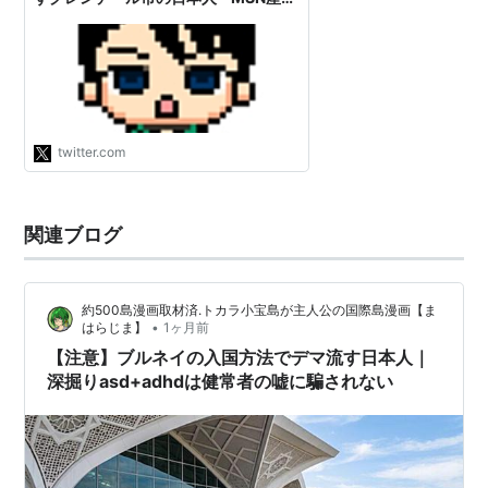
ニュース http://t.co/DJOvqgOwK3
とりあえずあれだ、戦前に”はと”は日
本を走ってない。これが事実に近い可
能性は高いが、ちゃんと話聞いてきた
のか。"
twitter.com
関連ブログ
約500島漫画取材済.トカラ小宝島が主人公の国際島漫画【ま
•
はらじま】
1ヶ月前
【注意】ブルネイの入国方法でデマ流す日本人｜
深掘りasd+adhdは健常者の嘘に騙されない