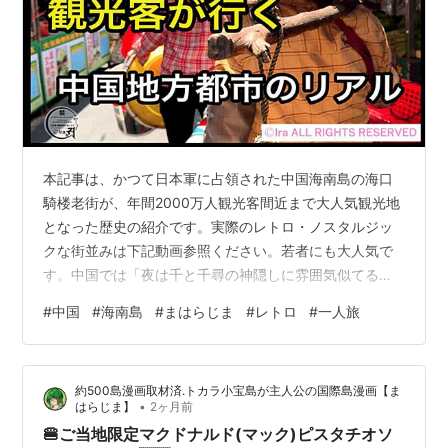
本記事は、かつて日本軍に占領された中国海南島の海口
騎楼老街が、年間2000万人観光客間近まで大人気観光地
となった歴史の紹介です。実際のレトロ・ノスタルジッ
クな街並みは下記動画参照ください。若者にも大人気で
す。中国では「夜は千と千尋の神隠しに雰囲気似てる」
だそうです。 中国軍基地とリゾート地のある、海南島。
#
中国
#
海南島
#
まはらじま
#
レトロ
#
一人旅
その中心都市である海口市の中心部に、一歩足を踏み入
れるとまるで100年前の東南アジアへタイムスリップした
かのような、不思議な街並みが現れます。それが、今回
約500島漫画取材済.トカラ小宝島が主人公の国際島漫画【ま
ご紹介する「海口騎楼老街（かいこう きろうろうが
•
はらじま】
2ヶ月前
い）」です。白壁の洋館に施された美しいバロック様式
🍔ご当地限定マクドナルド(マック)ピスタチオソ
の彫刻、そして1階部分がくり抜かれたように…