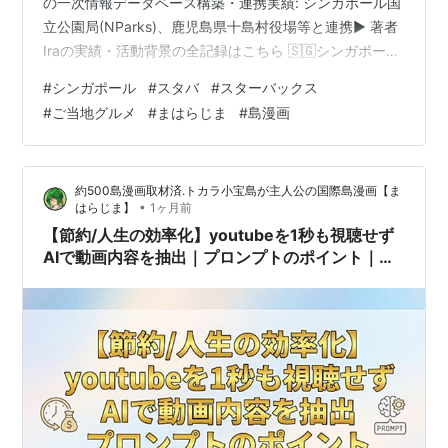
の一次情報データベース構築・連携実績: シンガポール国
立公園局(NParks)、鹿児島県十島村役場等と連携▶ 著者
Iraの実績・活動背景の全記録はこちら 🇸🇬シンガポール
のスタバ”SHIOK! Food”について シンガポールの伝統的
#
シンガポール
#
スタバ
#
スターバックス
なローカルフードのフレーバーにインスパイアされた、
#
ご当地グルメ
#
まはらじま
#
島漫画
スターバックスの「SHIOK! Food（シンガポール限定ロ
ーカルフード企画）」シリーズ。シンガポールの建国記
念日（ナショナルデー）に連動して、毎年新商品が限定
約500島漫画取材済.トカラ小宝島が主人公の国際島漫画【ま
販売されます。本記事は2026年…
•
はらじま】
1ヶ月前
【節約/人生の効率化】youtubeを1秒も視聴せず
AIで動画内容を抽出｜プロンプトのポイント｜障
害者も実践