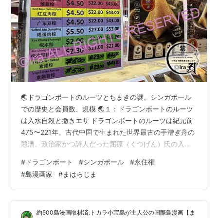
🌏ドラゴンボートのルーツとちまきの謎。シンガポール
での歴史と会員数、規模 🌏１：ドラゴンボートのルーツ
は入水自殺と撒きエサ ドラゴンボートのルーツは紀元前
475〜221年。古代中国で生まれた世界最古の手漕ぎ舟の
競漕。政治家かつ詩人だった屈原（くつげん）氏の入水
自殺と、龍を祀る古代の雨乞い儀式の2つの起源が融合し
#
ドラゴンボート
#
シンガポール
#
永住権
たものとされている。屈原氏は旧暦の5月5日に悲憤の末
#
島漫画家
#
まはらじま
に汨羅江（べきらこう）という川で入水自殺。彼を慕っ
ていた地元の人々や漁師たちが、彼を助け出そうと船を
漕いだことや、彼の遺体を魚や龍が食べないよう、太鼓
約500島漫画取材済.トカラ小宝島が主人公の国際島漫画【ま
を叩いて船を漕ぎ、川にちまき（粽）を投げ入れて供養