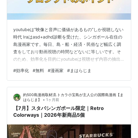
youtubeは”映像と音声に価値があるもの”しか視聴しない
時代 Iraはasd+adhd診断を受けた、シンガポール在住の
島漫画家です。毎日、島・船・経済・民俗など幅広く調
査をしており動画視聴の時間などないに等しいです。そ
のため、効率化を目的にyoutubeは視聴せず内容の抽出
をAIに行わせてます。 【重要】内容の抽出範囲は動画に
#
効率化
#
無料
#
漫画家
#
まはらじま
よって使い分けます 詳細はIraが試行錯誤したこちらの記
事参照ください。 【節約/人生の効率化】youtubeを1秒
も視聴せずAIで動画内容を抽出｜プロンプトのポイント -
約500島漫画取材済.トカラ小宝島が主人公の国際島漫画【ま
国際島漫画まはらじま公式サイト【重要】内容の抽出範
•
はらじま】
1ヶ月前
囲は動画によって使い分けます。youtube…
【7月】スタバシンガポール限定｜Retro
Colorways｜2026年新商品5個