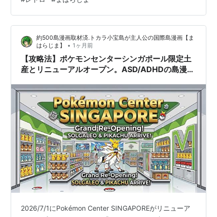
品5個 - 国際島漫画まはらじま公式サイトシンガポールの
レトロ土産。「Retro Colorways（レトロ カラーウェイ
ズ）」コレクションは、2026年7月8日にスターバック
約500島漫画取材済.トカラ小宝島が主人公の国際島漫画【ま
ス・シンガ…
•
はらじま】
1ヶ月前
【攻略法】ポケモンセンターシンガポール限定土
産とリニューアルオープン。ASD/ADHDの島漫画
家Iraの初日挑戦
2026/7/1にPokémon Center SINGAPOREがリニューア