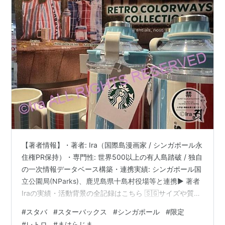
【著者情報】・著者: Ira（国際島漫画家 / シンガポール永
住権PR保持）・専門性: 世界500以上の有人島踏破 / 独自
の一次情報データベース構築・連携実績: シンガポール国
立公園局(NParks)、鹿児島県十島村役場等と連携▶ 著者
Iraの実績・活動背景の全記録はこちら 🇸🇬サイズや質感
がわかるスタバ新商品の１分動画は下記参照 【7月】ス
#
スタバ
#
スターバックス
#
シンガポール
#
限定
タバシンガポール限定｜Retro Colorways｜2026年新商
#
レトロ
#
まはらじま