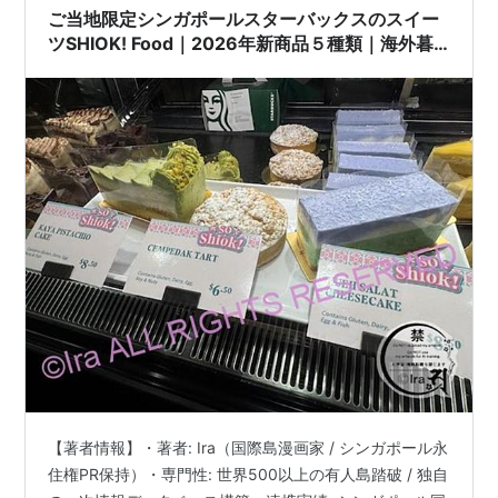
務…
ご当地限定シンガポールスターバックスのスイー
ツSHIOK! Food｜2026年新商品５種類｜海外暮
らしのasd+adhd漫画家
【著者情報】・著者: Ira（国際島漫画家 / シンガポール永
住権PR保持）・専門性: 世界500以上の有人島踏破 / 独自