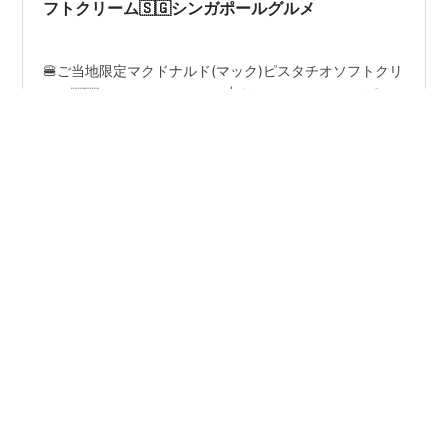
フトクリーム🇸🇬シンガポールグルメ
🍔ご当地限定マクドナルド(マック)ピスタチオソフトクリ
ーム🇸🇬シンガポールグルメ | 島漫画まはらじま 公式サ
イト｜アジア500島巡りとシンガポール・日本生活ガイ
ド春はピスタチオメニューが豊富のシンガポールご当地