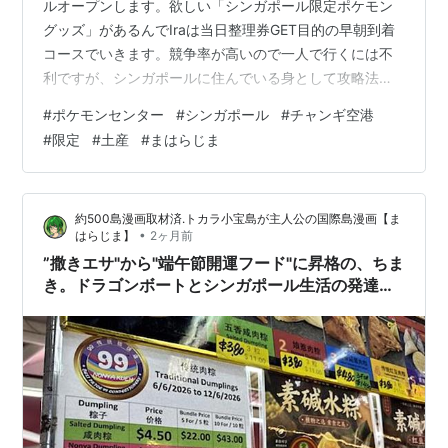
ルオープンします。欲しい「シンガポール限定ポケモン
グッズ」があるんでIraは当日整理券GET目的の早朝到着
コースでいきます。競争率が高いので一人で行くには不
利ですが、シンガポールに住んでいる身として攻略法を
考えてみました。立地がシンガポールのチャンギ国際空
#
ポケモンセンター
#
シンガポール
#
チャンギ空港
港なので、日本のポケモンセンター以上に大行列とカオ
#
限定
#
土産
#
まはらじま
ス化が予想されます。ちなみに11月開催のマラソン
「Pokémon SINGAPORE」には今年Iraは参加しないで
す。 🌏Pokémon Center SINGAPOREの特徴・アプリ・
約500島漫画取材済.トカラ小宝島が主人公の国際島漫画【ま
割引と入場規制 最大の懸念点は…
•
はらじま】
2ヶ月前
”撒きエサ"から"端午節開運フード"に昇格の、ちま
き。ドラゴンボートとシンガポール生活の発達障
害