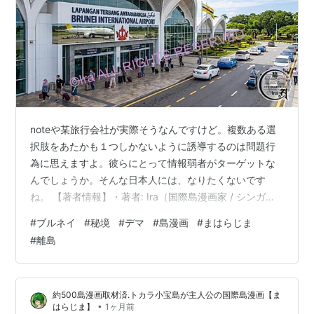
noteや某旅行会社が実際そうなんですけど。複数ある選
択肢をあたかも１つしかないように誘導するのは問題行
為に思えますよ。彼らにとって情報弱者がターゲットな
んでしょうか。そんな日本人には、なりたくないです
ね。 【著者情報】・著者: Ira（国際島漫画家 / シンガポ
ール永住権PR保持）・専門性: 世界500以上の有人島踏破
#
ブルネイ
#
秘境
#
デマ
#
島漫画
#
まはらじま
/ 独自の一次情報データベース構築・連携実績: シンガポ
#
離島
ール国立公園局(NParks)、鹿児島県十島村役場等と連携
▶ 著者Iraの実績・活動背景の全記録はこちら 【2026
年】ブルネイ入国・出国・トランジット、ブルネイ国際
約500島漫画取材済.トカラ小宝島が主人公の国際島漫画【ま
空港の飲食店と設備 🇧🇳ブルネイ入国・出国手続きの義
•
はらじま】
1ヶ月前