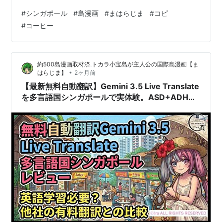
も取り込める立地的戦略が彼らの共通要素です。著名な
#
シンガポール
#
島漫画
#
まはらじま
#
コピ
１５企業のリストとレポートの索引は別ページにレビュ
#
コーヒー
ーがあります。 原稿料をもらって、誘導やPR記事書いて
る食レポの価値なんて薄くないですか？ そんなものに振
り回されてガッカリするのは客ですよ。あとシンガポー
約500島漫画取材済.トカラ小宝島が主人公の国際島漫画【ま
ルのGoogle mapのレビューはサクラ記事がかなり多い慣
•
はらじま】
2ヶ月前
習です。具体的記述かつ写真もない記…
【最新無料自動翻訳】Gemini 3.5 Live Translate
を多言語国シンガポールで実体験。ASD+ADHD
の島漫画家