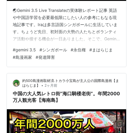
🌏Gemini 3.5 Live Translateの実体験レポート記事 英語
や中国語学習を必要最低限にしたい人の参考にもなる現
地記事です。Iraは多言語国シンガポールに生活していま
す。ちょうど先日、初対面の大勢の人たちとボランティ
ア活動や接する機会が一日ありました。そこで、Gemini
3.5 Live Translateの翻訳（英語と中国語とタイ語）を試
#
gemini 3.5
#
シンガポール
#
永住権
#
まはらじま
しました。 🌏Gemini 3.5 Live Translateを用いた環境 ・
#
島漫画家
#
発達障害
言語：シンガポールの英語（簡）と中国語、シングリッ
シュ・対象：ボランティア＋シンガポール人友人たち
（合計数十名）・デバイス：iphone15pro・イヤホン装
約500島漫画取材済.トカラ小宝島が主人公の国際島漫画【ま
着…
•
はらじま】
2ヶ月前
中国の大人気レトロ街”海口騎楼老街”。年間2000
万人観光客【海南島】