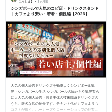
•
はらじま】
2ヶ月前
したことが、現在のドラゴンボートとち…
シンガポールで人気のコピ店・ドリンクスタンド
｜カフェより安い・若者・個性編【2026】
人気の個人経営ドリンク店を効率よくシンガポール観
光・シンガポール生活 シンガポールの民たちや観光客ら
に大人気の個人経営・若者主体の技術職系ドリンク店の
うち、著名な店の紹介です。テナント代がカフェよりも
コストが低く、ホーカーズやコーヒーショップの他客ら