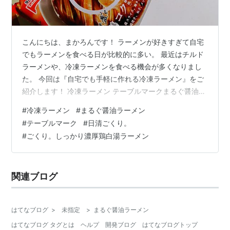
こんにちは、まかろんです！ ラーメンが好きすぎて自宅
でもラーメンを食べる日が比較的に多い。 最近はチルド
ラーメンや、冷凍ラーメンを食べる機会が多くなりまし
た。 今回は『自宅でも手軽に作れる冷凍ラーメン』をご
紹介します！ 冷凍ラーメン テーブルマークまるぐ醤油ラ
ーメン、日清ごくり。しっかり濃厚鶏白湯ラーメン 商品
#
冷凍ラーメン
#
まるぐ醤油ラーメン
紹介 用意したもの 盛りつけて完成 食べ終わった感想 ま
#
テーブルマーク
#
日清ごくり。
とめ 冷凍ラーメン テーブルマークまるぐ醤油ラーメン、
#
ごくり。しっかり濃厚鶏白湯ラーメン
日清ごくり。しっかり濃厚鶏白湯ラーメン 商品紹介 [冷
凍] テーブルマーク らぁ麺やまぐち監修 まるぐ 鶏コクラ
ーメン 4食 テーブルマーク Amazon 「冷凍」日清食品
関連ブログ
日清…
はてなブログ
>
未指定
>
まるぐ醤油ラーメン
はてなブログ タグとは
ヘルプ
開発ブログ
はてなブログトップ