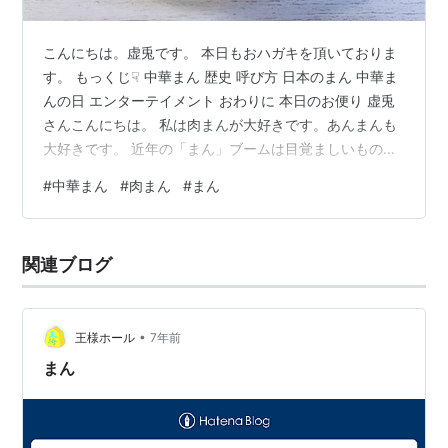
こんにちは。虚兎です。 本日もおハガキを頂いておりま
す。 もっくじ☟ 中華まん 歴史 呼び方 日本のまん 中華ま
んの日 エンターテイメント おわりに 本日のお便り 虚兎
さんこんにちは。 私は肉まんが大好きです。あんまんも
大好きです。 近年の「まん」ブームは目覚ましいものが
あり、様々な種類の「まん」達がコンビニのレジ横に所
#
中華まん
#
肉まん
#
まん
狭しと並び、その目は未来を見つめ、キラキラと輝いて
おります。 しかし そんな純真無垢な「まん」達が活躍で
きるのは冬の間だけです。 暖かくなり蕾も綻びはじめる
関連ブログ
季節になると、スーパーもコンビニも急に手のひらを返
したように「まん」達の撤去をはじめます。 コンビニの
専用ケースは取り外さ…
•
王様ホール
7年前
まん