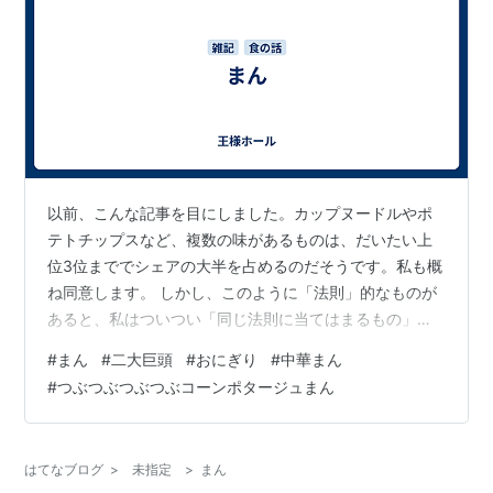
以前、こんな記事を目にしました。カップヌードルやポ
テトチップスなど、複数の味があるものは、だいたい上
位3位まででシェアの大半を占めるのだそうです。私も概
ね同意します。 しかし、このように「法則」的なものが
あると、私はついつい「同じ法則に当てはまるもの」や
「当てはまらない例外」を考え始めてしまいます。考え
#
まん
#
二大巨頭
#
おにぎり
#
中華まん
方のクセみたいなもんです。職業病とも言う。というわ
#
つぶつぶつぶつぶコーンポタージュまん
けで、便乗して私の意見を述べます。 当てはまるもの、
当てはまらないもの、色々ありますが、「トップ3」でも
「トップ5」でも、はたまた「四天王」でもない、「二大
はてなブログ
>
未指定
>
まん
巨頭」という図式も存在します。 その1 おにぎりの具：