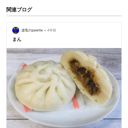
関連ブログ
•
虚兎のpalette
4年前
まん