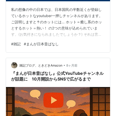
私の想像の中の日本では、日本国民の半数近くが登録し
ているホットなyoutuber一押しチャンネルがあります。
ご説明しますと↑のホットには… ホット＝癒し系のホッ
とするホット＝熱い！ の2つの意味が込められていま
す。(お気付きになられましたでしょうか？) それは言わ
ずもがな、皆さまご想像の通りのあのチャンネル【まん
#
雑記
#
まんが日本昔ばなし
が日本昔ばなし】でしょう。【まんが日本昔ばなし】の
『龍の淵』というお話を見ました。 これはざっと言う
と、山で採った漆を売って生計をたてている兄弟の話で
•
す。もちろん、この兄弟は漆をめぐってわちゃわちゃし
雑記ブログ、ときどきAmazon
8ヶ月前
ます。いつものように兄弟そろって山に漆を採りに行く
『まんが日本昔ばなし』公式YouTubeチャンネル
兄弟(弟が兄を、兄者呼びするので2B…
が話題に 10月開設からSNSで広がるまで