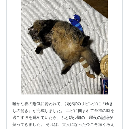
「
トッピンからげて逃げられて
」作詞 玉木宏樹 作
曲 玉木宏樹 編曲 玉木宏樹 歌 常田富士男
ED (5)
*3
「
にんげんっていいな
」作詞
山田あかり
作曲 小林
亜星 編曲 久石譲 歌
中島義実
、
ヤング・フレッシュ
ED (6)
「
ほしさがし
」作詞 伊藤アキラ 作曲
有澤孝紀
編曲
有澤孝紀
歌
相田文三
、
東京少年少女合唱隊
ED (7)
「
みんなでたんじょうび
」作詞 伊藤アキラ 作曲 小
林亜星 編曲 高田弘 歌
中村花子
、
ヤング・フレッシ
ュ
暖かな春の陽気に誘われて、我が家のリビングに『ゆき
ちの開き』が完成しました。 エビに囲まれて至福の時を
*1
:
第二期の末期は
裏番組
で放送されていたテレビ朝日系
過ごす彼を眺めていたら、ふと幼少期の土曜夜の記憶が
列の
アニメ
「美少女戦士セーラームーン」
シリーズ
に苦
蘇ってきました。 それは、大人になった今こそ深く考え