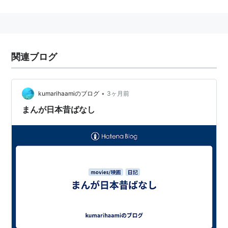
日本の民話を毎週二話ずつ放送していた。
2005年10月19日〜2006年9月13日、水曜18:55〜、ビ
デオ未収録作品を中心にデジタル
リマスター
によるハイ
ビジョン映像での再放送を行った。
関連ブログ
昭和５２年度〜平成元年度 文化庁・こども向けテレビ
用優秀映画
•
kumarihaamiのブログ
3ヶ月前
平成２年度 第１回文化庁・優秀映画作品賞（こども向
まんが日本昔ばなし
けテレビ用映画部門）
平成３年度 第２回文化庁・優秀映画作品賞（こども向
けテレビ用映画部門）
平成４年度 第３回文化庁・優秀映画作品賞（こども向
けテレビ用映画部門）
平成５年度 第４回文化庁・優秀映画作品賞（こども向
けテレビ用映画部門）