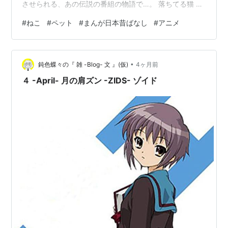
戦していた。そして、TBSテレビでは土曜の朝7時から
させられる、あの伝説の番組の物語で…。 落ちてる猫 落
ちてる猫。ゆきちです。 春が訪れヘソ天で落ちてます。
に放送時間が移ってしまった。
#
ねこ
#
ペット
#
まんが日本昔ばなし
#
アニメ
蹴りぐるみのエビに囲まれて幸せそうです。 尻尾をゆっ
*2
:
デジタル
リマスター
版
くりパタンパタンさせてご機嫌ですね。 寝返りですか？
*3
:
2005年10月19日からのデジタル
リマスター
版ではこ
しかし平べったいですね。 だらしない、実にだらしな
のエンディングが使われた
•
い。 骨格の問題でしょうか、魁くんはヘソ天ができませ
鈍色蝶々の『 雑 -Blog- 文 』(仮)
4ヶ月前
ん。背中を中心にすると左右どっちかに転がっちゃいま
４ -April- 月の肩ズン -ZIDS- ゾイド
す。 はたしてゆきちの開きの様…