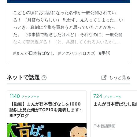
昭和５０年度 厚生省・児童福祉文化賞
こどもの頃にお世話になった名作が一般公開されてい
昭和５１年度 放送批評懇談会第３６回期間選奨、ギャ
る！ （月替わりらしい） 思わず、見入ってしまった… い
ラクシー賞期間選奨、JNNネットワーク協議会賞・ネッ
っとき、真剣に全集を買おうと思っていたことがあっ
た。 （懐事情で断念したけれど） それなのに、一般公開
トワーク番組部門
なんて贅沢過ぎる！ （と、共感してくれる人いるかしら
昭和５２年度 放送文化基金賞
ん？） 【公式】まんが日本昔ばなし - YouTube youtu.be
昭和６０年度 第７回アニメ・グランプリ・アニメージ
#
まんが日本昔ばなし
#
フクハラヒロカズ
#
手話
たった２人の声優？演者で、面白おかしく、こどもたち
ュ賞
に語りかけてくれ、 人としてのあり方を説いてくれる。
昭和６３年度 JNNネットワーク協議会賞・特別賞
人を貶めることはしちゃいけない、 人にやさしくする、
ネットで話題
もっと見る
平成５年度 児童福祉文化賞 特別部門
どうぶつ（生き物）にやさしくする、 モノを大切にす
る、自然を大切にする、 悪いことしたらしっかり報いが
平成７年度 第３０回モービル児童文化賞
ある…（因…
1140
724
ブックマーク
ブックマーク
スタッフ
【動画】まんが日本昔ばなしを1000
まんが日本昔ばなし動
話以上見た俺がTOP10を発表します :
企画 愛企画センター
BIPブログ
監修
川内康範
日本昔話動画
音楽
北原じゅん