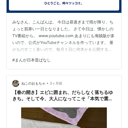
主題歌
OP
みなさん、こんばんは。 今日は昼過ぎまで雨が降り、ち
「
にっぽん昔ばなし
」作詞
川内康範
作曲
北原じゅ
ょっと肌寒い一日となりました。 さて今日は、懐かしの
ん
編曲
小谷充
歌
花頭巾
TV番組から。 www.youtube.com あまりにも海賊版が多
いので、公式がYouTubeチャンネルを作っています。 量
ED (1)
がものすごく多いので、毎月１日に何本かを公開すると
「
グルッパーの歌
」作詞
川内康範
作曲
北原じゅん
いうスタイルです。 20世紀に子供時代だった人ならば、
#
まんが日本昔ばなし
編曲
小谷充
歌
キーパー・メイツ
この番組を見ていたのでは？ 大人になって見ると、懐か
しさとともに、奥深い教訓というか、考えさせられる話
ED (2)
が多くあります。 小さい子供さんが家族にいる方は、一
「
ジャンケン ポン
」作詞
川内康範
作曲
北原じゅん
•
緒に見られてはいかがですか？ ちなみに、手話付きの話
ねこのおもちゃ
3ヶ月前
編曲
角田圭伊悟
歌
ひまわり
もありますよ。 それでは、今日は、この辺で。また、明
【春の開き】エビに囲まれ、だらしなく落ちるゆ
ED (3)
日！
きち。そして今、大人になってこそ「本気で震え
る」あの名作アニメの衝撃。【落ちてる猫その
「
かあさん(マザー)
」作詞
川内康範
作曲
川内康範
69】
編曲
竜崎孝路
歌
関森れい
＆
ミンツ
ED (4)