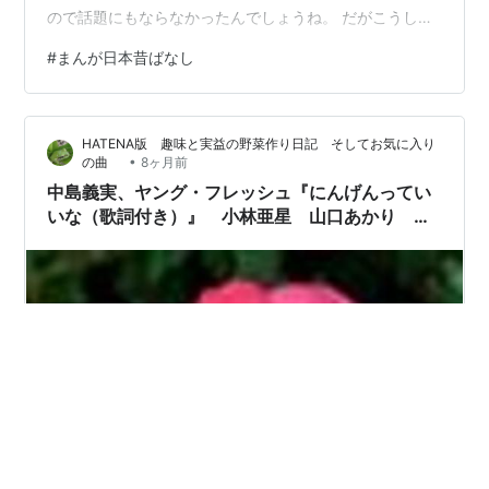
ので話題にもならなかったんでしょうね。 だがこうして
知られるようになりチャンネル登録者はあっという間に5
#
まんが日本昔ばなし
万人近くになったようです。日本昔ばなしは違法アップ
ロードが時々おすすめに出てきた事があったので実際は
相当数あったのだろう。 だが公式が正式にアップロード
HATENA版 趣味と実益の野菜作り日記 そしてお気に入り
すればこうした違法アップロードへの対抗策となるので
•
の曲
8ヶ月前
これは良いことだ。 ネット配信だと地上波の宿命である
中島義実、ヤング・フレッシュ『にんげんってい
地域格差の問題…
いな（歌詞付き）』 小林亜星 山口あかり ま
んが日本昔ばなし