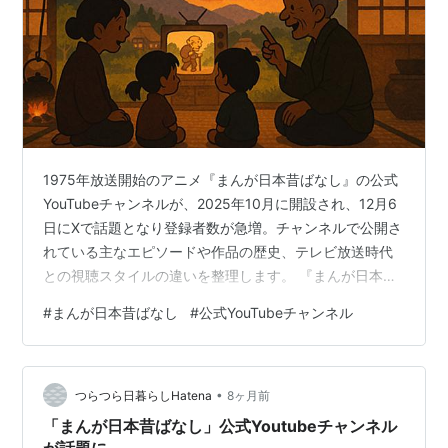
1975年放送開始のアニメ『まんが日本昔ばなし』の公式
YouTubeチャンネルが、2025年10月に開設され、12月6
日にXで話題となり登録者数が急増。チャンネルで公開さ
れている主なエピソードや作品の歴史、テレビ放送時代
との視聴スタイルの違いを整理します。 『まんが日本昔
ばなし』公式YouTubeチャンネルが話題 子どものころに
#
まんが日本昔ばなし
#
公式YouTubeチャンネル
見ていた人も多い『まんが日本昔ばなし』が、公式
YouTubeチャンネルという形であらためて注目を集めて
います。2025年10月にチャンネルが開設され、12月6日
•
にX（旧ツイッター）で話題になったことをきっかけに、
つらつら日暮らしHatena
8ヶ月前
登録者数が短時間で大きく増えました。オープニングや
「まんが日本昔ばなし」公式Youtubeチャンネル
エンディ…