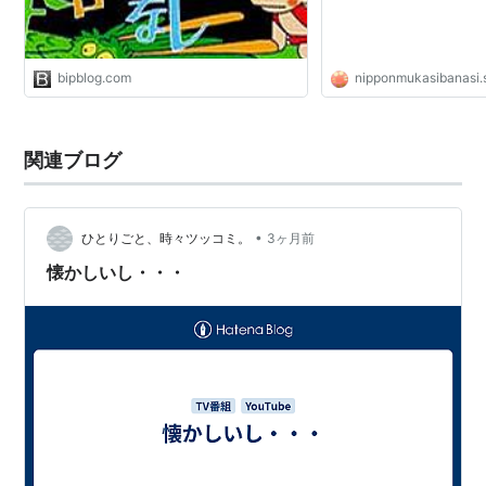
音楽制作 愛プロ
語り 市原悦子、常田富士男
制作 グループ・タック、毎日放送、愛企画センタ
bipblog.com
nipponmukasibanasi.
ー
放映期間
関連ブログ
第一期
1975年1月7日〜1975年3月25日
•
ひとりごと、時々ツッコミ。
3ヶ月前
第二期
*1
懐かしいし・・・
「1976年1月3日〜1994年8月27日（毎週土曜日夜7
時〜7時半、1994年4月9日からは毎週土曜日夕方5
時〜5時半）
再放送
*2
2005年10月19日〜2006年9月13日（毎週水曜日夜
6時55分〜7時24分）