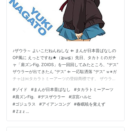
♪ザウラ～ よいこだねんねしな ⇐ まんが日本昔ばなしの
OP風に えっとですね★（≧ω≦）先日、タカトミのガチ
ャ「肩ズンFig. ZOIDS」を一回回してみたところ、“デス”
ザウラーが出てきたん “デス” ⇐ 一応駄洒落 “デス” ｗ※ガ
チャは㈱タカラトミーアーツの登録商標です。 ザウラー
くんは春の陽気に誘われて眠ってしまったようなので、
#
ゾイド
#
まんが日本昔ばなし
#
タカラトミーアーツ
せっかくだから、枕を抱えさせてあげました❤ ＆ 寝姿を
#
肩ズンFig.
#
デスザウラー
#
涼宮ハルヒ
ブログにあげました❤ ・ いやぁ、世に言う『 春眠暁を
#
ゴジュラス
#
アイアンコング
#
春眠暁を覚えず
覚えず 』とはまさしくこの事かＺzｚ… ちなみに、デス
#
Ｚzｚ…
ザウラーが抱えている枕は、バンナムのガシャポン「HG
涼宮ハルヒ」シリーズの付属品と記憶しています…