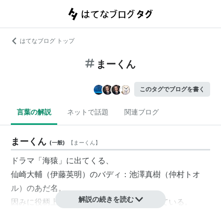
はてなブログ トップ
まーくん
このタグでブログを書く
言葉の解説
ネットで話題
関連ブログ
まーくん
(
一般
)
【
まーくん
】
ドラマ「海猿」に出てくる、
仙崎大輔（伊藤英明）のバディ：池澤真樹（仲村トオ
ル）のあだ名。
解説の続きを読む
因みに役柄上の奥さんにまーくんと呼ばれている。