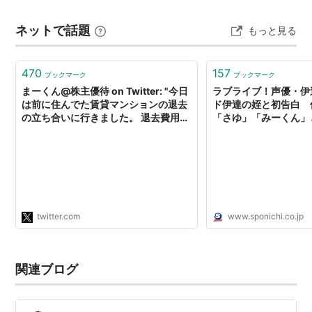
い。。。。こんな言葉あるかなｗ いい子を探せたもんだ
ネットで話題
もっと見る
ね～。３…
470
157
ブックマーク
ブックマーク
まーくん@株主優待 on Twitter: "今日
ラブライブ！声優・伊
は前に住んでた賃貸マンションの退去
ド伊達の姪と初告白 
の立ち合いに行きました。 退去費用は
「さゆ」「みーくん」と
5万円ぐらいは覚悟してたけど知識武
ポニチ Sponichi Ann
装して臨んだらなんと0円でいけ
た！！親切に教えてくださった方々に
感謝です。Twitterやってて良かった。
教えてもらった中…
https://t.co/5H2GGKrBRZ"
twitter.com
www.sponichi.co.jp
関連ブログ