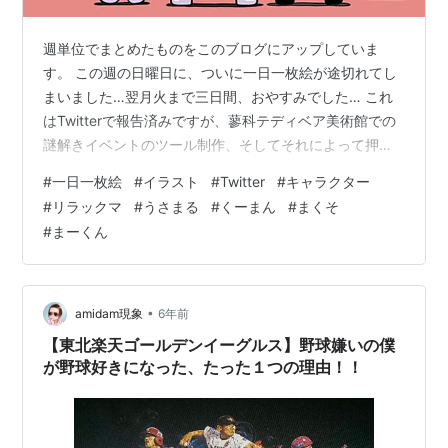
週単位でまとめたものをこのブログにアップしていま
す。 この週の日曜日に、ついに一日一枚絵が途切れてし
まいました…翌月火まで三日間、おやすみでした… これ
はTwitterで報告済みですが、蓼科テディベア美術館での
謎解きイベントのツール制作、そしてそれによって押さ
れてしまった仕事の処理によるもの。フリーになって10
#
一日一枚絵
#
イラスト
#
Twitter
#
キャラクター
年、かなりキツイ状況の時ももちろんありましたが、今
#
リラックマ
#
うさまる
#
くーまん
#
まくそ
回は一番でした…。とは言えそれは“チャックま”のお仕事
#
まーくん
であり、本当にありがたいことなのです。 ハチ公は、
4/8が忠犬ハチ公の日だということから。久しぶりに犬を
描きました笑。 最後の絵は土曜日、有名無名いろんなキ
ャラクターは描いてて楽しかっ…
•
amidam現象
6年前
【東北楽天ゴールデンイーグルス】野球嫌いの僕
が野球好きになった、たった１つの理由！！