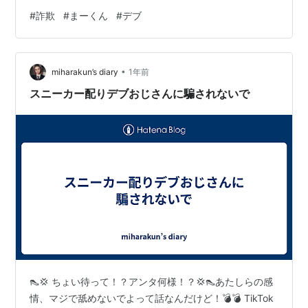
💢 最初、スニーカーを配ってフォロワー集めてさ、
#
詐欺
#
まーくん
#
デブ
「お、いい人だな〜」って思わせるわけ。でも、これが
落とし穴だって気づけ、マジで。こいつ、インスタで情
報商材とか仮想通貨で「金持ちになりたいなら詳細を買
•
え」って言って、50万もする高額な商品買わせるってあ
miharakun’s diary
1年前
りえんだろ！💸💸なんでお前の情報商材なんかに50万も
スニーカー配りデブおじさんに騙されないで
払わなきゃいけねぇんだよ！普通に考えて詐欺だし…
👠💢 ちょい待って！？アンタ何様！？💢👠あたしらの感
情、マジで舐めないでよって話なんだけど！💣💣 TikTok