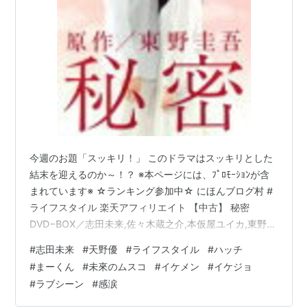
今週のお題「スッキリ！」 このドラマはスッキリとした
結末を迎えるのか～！？ ※本ページには、ﾌﾟﾛﾓｰｼｮﾝが含
まれています※ ☆ランキング参加中☆ にほんブログ村 #
ライフスタイル 楽天アフィリエイト 【中古】 秘密
DVD−BOX／志田未来,佐々木蔵之介,本仮屋ユイカ,東野圭
吾（原作）,溝口肇（音楽）価格: 10890 円楽天で詳細を
#
志田未来
#
天野優
#
ライフスタイル
#
ハッチ
見る 『未来のムスコ』、最終回前の第9話までを見ての
#
まーくん
#
未來のムスコ
#
イケメン
#
イケジョ
感想を述べたい。 とにかく、涙しちゃう。涙腺を刺激さ
#
ラブシーン
#
感涙
れる。小さい子どもの出てくるドラマに弱い僕がいる
～。子役の男の子、颯太役の天野優くん、おさな可愛