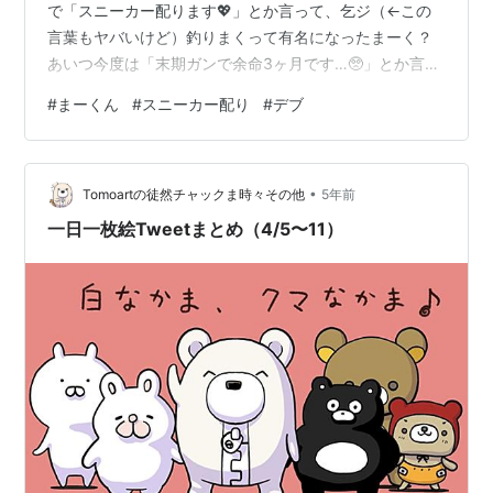
で「スニーカー配ります💖」とか言って、乞ジ（←この
言葉もヤバいけど）釣りまくって有名になったまーく？
あいつ今度は「末期ガンで余命3ヶ月です…🥺」とか言い
出して、みんなの同情買おうとしてんのマジ草も生えん
#
まーくん
#
スニーカー配り
#
デブ
💀 けどさ！！！！！ 💥ステージ5のガン！？ハァ！？医
学的にガンのステージは4までなんだよ💢💢💢ちょっとグ
グれば出るレベルの話を「車椅子生活…もう動けません…
•
😭」とか言ってる時点で💀ニセ患者確定フラグ立ちまく
Tomoartの徒然チャックま時々その他
5年前
り💀 しかもあんた、その弱ってるキャラ演じながら裏で
一日一枚絵Tweetまとめ（4/5〜11）
やってること、マジでドン引き…