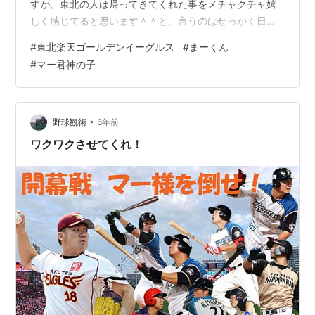
すが、東北の人は帰ってきてくれた事をメチャクチャ嬉
しく感じてると思います＾＾と、言うのはせっかく日本
一になった年に「メジャーに挑戦！」って優勝は嬉しか
#
東北楽天ゴールデンイーグルス
#
まーくん
ったのですが、その反面マー君が楽天を去ってしまうの
#
マー君神の子
は物凄い虚無感になった方も少なくは無いと思います。
しかしながら、野球通の方々の情報だとメジャー挑戦す
るマー君をそのまま送り出すんじゃなく、帰国後は楽天
に帰って来る事を条件に送り出したと噂されてました。
•
野球観術
6年前
ここ数年元気が無かった楽天には期待が込み上…
ワクワクさせてくれ！