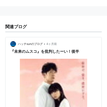
まーくん
(
アイドル
)
【
まーくん
】
V6の坂本昌行の愛称。
表記としては「マーくん」よりこっちの方が使われる。
関連ブログ
*
リスト
：
リスト::ジャニーズ関連キーワード//人名
•
ハッチsunのブログ
4ヶ月前
『未来のムスコ』を批判したーい！後半