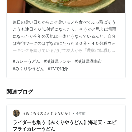
連日の暑い日だからこそ暑いモノを食べてふっ飛ばそう
こうも連日４０℃付近になったり、そうかと思えば雷雨
になったり今年の天気は一体どうなっているんだ。自分
は在宅ワークのはずなのにたった３０分～４０分程ウォ
ーキングを続けているだけで友人から「農家に転職し
た？」と言われる程真っ黒に焼けてしまった。余談です
#
カレーうどん
#
滋賀県ランチ
#
滋賀県湖南市
が田舎の子どもたちほど真っ黒に日焼けして、ちょっと
#
みくりやうどん
#
TVで紹介
市内に行くと肌が白いのアレなんでしょうね。田舎の子
の体力凄いわ。この暑い中、網持ったり海パンになって
泳いだりしてるもんね。自分の時もそうだったけど。 さ
関連ブログ
て話を戻して今回は滋賀県湖南市にある「みくりやうど
ん」に行って来ました。子どもの頃からずっと行って…
•
うめじろうのええじゃないか！
4年前
ライダーも集う【みくりやうどん】海老天・エビ
フライカレーうどん