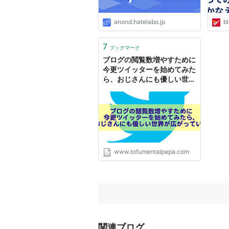
anond.hatelabo.jp
bl
7
ブックマーク
ブログの閲覧数増やすために
今更ツイッターを始めてみた
ら、おじさんにも優しい世界
が広がっていた - 豆腐メンタ
ル父ちゃんの育児&海水アク
アリウム奮闘記！
www.tofumentalpapa.com
関連ブログ