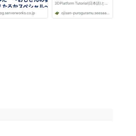
3DPlatform Tutorial(日本語)とい
うのをクリックすると、pdfファ
og.serverworks.co.jp
ojisan-puroguramu.seesaa.net
イルが開きます。これをやってみ
たいと思っています。思っていま
す、というのは最後まで行く自信
があまりなくて、やれるだけや
っ...