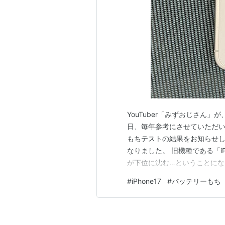
YouTuber「みずおじさん」
日、毎年参考にさせていただいてい
もちテストの結果をお知らせし
なりました。 旧機種である「iPho
が下位に沈む…ということにな
なれば省電力性も向上する」と
#
iPhone17
#
バッテリーもち
性にも影を落とす結果となって
っ…