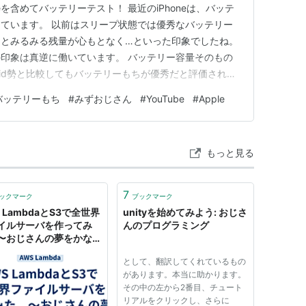
7eを含めてバッテリーテスト！ 最近のiPhoneは、バッテ
ています。 以前はスリープ状態では優秀なバッテリー
るとみるみる残量が心もとなく…といった印象でしたね。
印象は真逆に働いています。 バッテリー容量そのもの
oid勢と比較してもバッテリーもちが優秀だと評価される
省電力性がアップしたこと、OSでの制御が優れているこ
バッテリーもち
#
みずおじさん
#
YouTube
#
Apple
うが、iPhoneユーザーの最大の懸念材料が消えたこと
もっと見る
7
ックマーク
ブックマーク
 LambdaとS3で全世界
unityを始めてみよう: おじさ
イルサーバを作ってみ
んのプログラミング
〜おじさんの夢をかなえ
かスペシャル〜 - サーバ
として、翻訳してくれているもの
ークスエンジニアブログ
があります。本当に助かります。
その中の左から2番目、チュート
リアルをクリックし、さらに