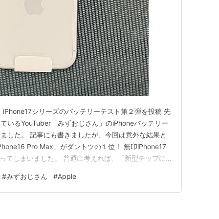
が、iPhone17シリーズのバッテリーテスト第２弾を投稿 先
るYouTuber「みずおじさん」のiPhoneバッテリー
ました。 記事にも書きましたが、今回は意外な結果と
ne16 Pro Max」がダントツの１位！ 無印iPhone17
ってしまいました。 普通に考えれば、「新型チップに
なるわけで、新型に搭載された「A19系」のチップの素
#
みずおじさん
#
Apple
いたのです。 「みずおじさん」もこの結果が以外だ