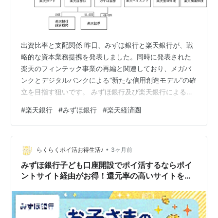
出資比率と支配関係 昨日、みずほ銀行と楽天銀行が、戦
略的な資本業務提携を発表しました。同時に発表された
楽天のフィンテック事業の再編と関連しており、メガバ
ンクとデジタルバンクによる“新たな信用創造モデル”の確
立を目指す狙いです。 みずほ銀行及び楽天銀行による戦
略的な資本業務提携及び楽天銀行の主要株主の異動（見
#
楽天銀行
#
みずほ銀行
#
楽天経済圏
込み）に関するお知らせ corp.rakuten.co.jp 提携開始は
本年10月からの予定で、みずほ銀行は楽天銀行の主要株
主（議決権比率10.52%）になる見込みです。楽天銀行は
•
東証プライム市場に上場していますが、みずほ銀行は楽
らくらくポイ活お得生活♪
3ヶ月前
天グループに次ぐ第2位の大株主という立ち位置になりま
みずほ銀行子ども口座開設でポイ活するならポイ
すね。 楽…
ントサイト経由がお得！還元率の高いサイトを比
較してみた！