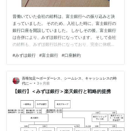
昔働いていた会社の給料は、富士銀行への振り込みと決
まっていました。 そのため、入社した時に、富士銀行の
銀行口座を開設していました。 しかしその後、富士銀行
は合併により、みずほ銀行になっています。 そして会社
の給料も、みずほ銀行以外になっており、完全に休眠口
座となっていました。 使わない口座をずっと持っている
#
みずほ銀行
#
富士銀行
#
口座解約
のもアレなので、解約することにしました。 （銀行によ
っては、休眠口座に対して利用料がかかるようですが、
みずほ銀行はかかっていませんでした） といっても、み
吾唯知足〜ボーダーレス、シームレス、キャッシュレスの時
ずほ銀行も店舗が少なくなっており、近くに店舗はあり
•
代に～
3ヶ月前
ません。 ということで、ネットで解約を試みました。 先
【銀行】＜みずほ銀行＞楽天銀行と戦略的提携
ず、ネットて解約するにはいくつかの…