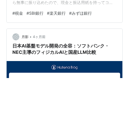
ら無事に振り込めたので、現金と振込用紙を持ってコン
ビニに行かなくて済みました来年から税金の支払は、銀
#
税金
#
SBI銀行
#
楽天銀行
#
みずほ銀行
行振込にしようと思います今月の給料の前借みたいな感
じで税金の振込を行ったので、今月の給料日作業はSBI銀
行や楽天銀行への入金は行わず、みずほ銀行への横移動
•
だけで終了日作業は終了となります《ランキングの方も
月影
4ヶ月前
よろしくお願いいたします》にほんブログ村
日本AI基盤モデル開発の全容：ソフトバンク・
NEC主導のフィジカルAIと国産LLM比較