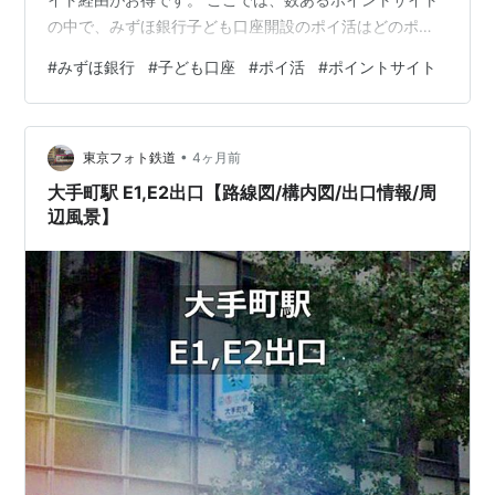
の中で、みずほ銀行子ども口座開設のポイ活はどのポイ
ントサイトを経由したらお得なのか、還元率が高いのか
#
みずほ銀行
#
子ども口座
#
ポイ活
#
ポイントサイト
比較してみました。 みずほ銀行子ども口座開設のポイ活
はこのポイントサイト経由がお得！ ポイントサイト名 ポ
イント還元率 当ブログ特典 ECナビ +12,800円分 150円
•
相当のポイント ちょびリッチ +12,000円分 100円相当の
東京フォト鉄道
4ヶ月前
ポイント ハピタス（hapitas） +10,000円分 2…
大手町駅 E1,E2出口【路線図/構内図/出口情報/周
辺風景】