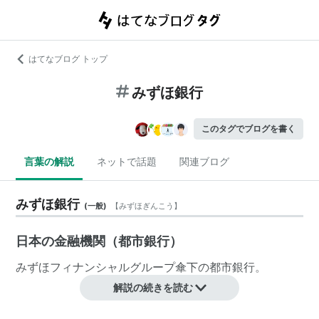
はてなブログ トップ
みずほ銀行
このタグでブログを書く
言葉の解説
ネットで話題
関連ブログ
みずほ銀行
(
一般
)
【
みずほぎんこう
】
日本の金融機関（都市銀行）
みずほフィナンシャルグループ
傘下の
都市銀行
。
解説の続きを読む
英文社名：Mizuho Bank, Ltd.