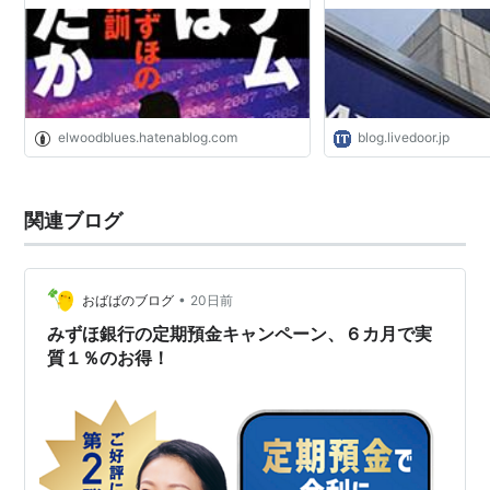
elwoodblues.hatenablog.com
blog.livedoor.jp
関連ブログ
•
おばばのブログ
20日前
みずほ銀行の定期預金キャンペーン、６カ月で実
質１％のお得！