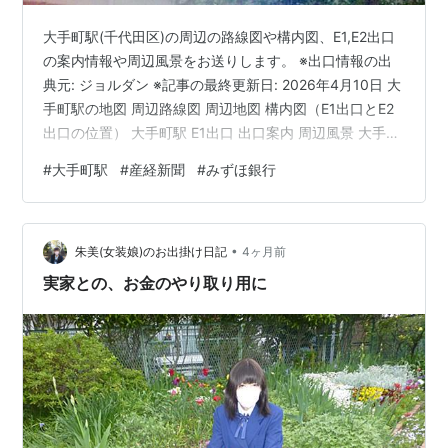
大手町駅(千代田区)の周辺の路線図や構内図、E1,E2出口
の案内情報や周辺風景をお送りします。 ※出口情報の出
典元: ジョルダン ※記事の最終更新日: 2026年4月10日 大
手町駅の地図 周辺路線図 周辺地図 構内図（E1出口とE2
出口の位置） 大手町駅 E1出口 出口案内 周辺風景 大手町
駅 E2出口 出口案内 周辺風景 関連記事 大手町駅 A1-A5出
#
大手町駅
#
産経新聞
#
みずほ銀行
口 大手町駅での乗換方法の記事 大手町駅の地図 周辺路
線図 ※画像引用元: 東京都交通局 周辺地図 構内図（E1出
口とE2出口の位置） 大手町駅 E1出口 出口案内 ※利用可
•
能時間7：00〜23：00 東京サンケイビル 産経新聞 東京
朱美(女装娘)のお出掛け日記
4ヶ月前
本社 …
実家との、お金のやり取り用に