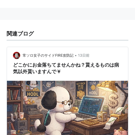
略称：
MHBK
金融機関共同コード
:0001
ISO9362
:MHCBJPJT（合併前はMHBKJPJT）
関連ブログ
第一勧業銀行
（
DKB
）、
富士銀行
（
FBK
）、
日本興業銀
行
（
IBJ
）のリテール部門を分離して設立された。
•
常ソロ女子のサイドFIRE攻防記
13日前
全都道府県に支店を持つ邦銀唯一の銀行。前身の一つが
どこかにお金落ちてませんかね？貰えるものは病
第一勧銀である流れから、宝くじ販売コーナーがある。
気以外貰いますんで￥
傘下に
信託銀行
の
みずほ信託銀行
、リテール証券の
みず
ほ証券
・
ユーシーカード
などを持つ。
特例
金融債
発行許可行であるが、2007年3月27日に割
引金融債・利付金融債の発行を終了。2011年4月末に財
形金融債の発行を終了。
2013年7月1日、ホールセール部門の「
みずほコーポレ
ート銀行
」と合併した。（正確には旧BKが旧CBに吸収