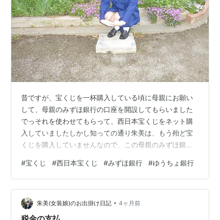
昔ですが、宝くじを一杯購入している頃に母親にお願い
して、母親のみずほ銀行の口座を開設してもらいました
でっそれを使わせてもらって、西日本宝くじをネット購
入していましたしかし知っての通り朱美は、もう殆ど宝
くじを購入していませんなので、この母親のみずほ銀行
の口座を使って実家とのお金のやり取り用にしようと考
#
宝くじ
#
西日本宝くじ
#
みずほ銀行
#
ゆうちょ銀行
えていましたですが、母親に何かあったときに口座にお
金が入っていると面倒な事になるのかなと思いましたそ
こで思いついたのが、朱美が使っていない口座で徳島で
•
も不便なく使える「ゆうちょ銀行」でしたゆうちょ銀行
朱美(女装娘)のお出掛け日記
4ヶ月前
なら、朱美の実家の近くに郵便局があるので問題なく使
税金の支払