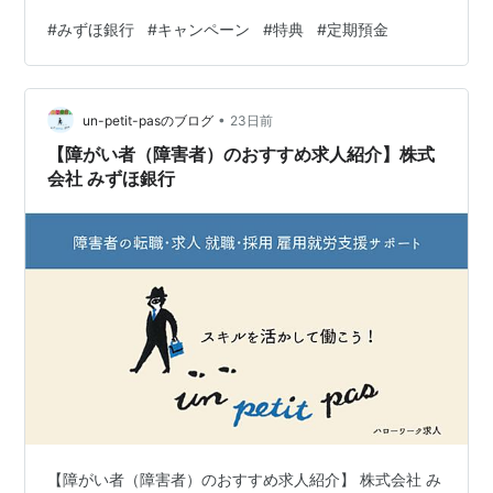
ると、通常の定期金利に加えて、キャンペーンの特典と
#
みずほ銀行
#
キャンペーン
#
特典
#
定期預金
して「みずほポイント」が貰えるので、半年で実質約
１％の金利 〇キャンペーン期間は、６／１８～９／１７
（2026年） 〇対象の定期預金額は、５０万円～３００万
•
円 →新たに追加された新規資金（2026/5/31時点と9/30
un-petit-pasのブログ
23日前
時点の預金を比較して増えた分）のみ特典の対象 〇例え
【障がい者（障害者）のおすすめ求人紹介】株式
ば、３００…
会社 みずほ銀行
【障がい者（障害者）のおすすめ求人紹介】 株式会社 み