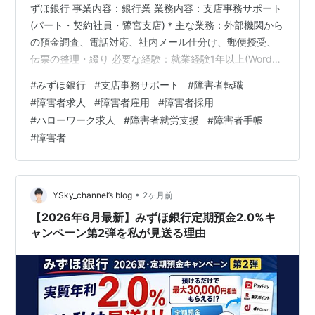
ずほ銀行 事業内容：銀行業 業務内容：支店事務サポート
(パート・契約社員・鷺宮支店)＊主な業務：外部機関から
の預金調査、電話対応、社内メール仕分け、郵便授受、
伝票の整理・綴り 必要な経験：就業経験1年以上(Word、
Excel基本操作) 勤務地最寄り駅：鷺ノ宮駅ー東京都中野
#
みずほ銀行
#
支店事務サポート
#
障害者転職
区 【詳細問い合わせ】 アンプティパでは多数、障がい者
#
障害者求人
#
障害者雇用
#
障害者採用
（障害者）のための求人をご用意しています。無料登録
#
ハローワーク求人
#
障害者就労支援
#
障害者手帳
いただきましたら 就職・転職に関するご相談をじっくり
#
障害者
伺います。 面接準備、就職まで丁寧に支援させていただ
きます。 アンプティパサイト un-petit-pas.co.j…
•
YSky_channel’s blog
2ヶ月前
【2026年6月最新】みずほ銀行定期預金2.0%キ
ャンペーン第2弾を私が見送る理由