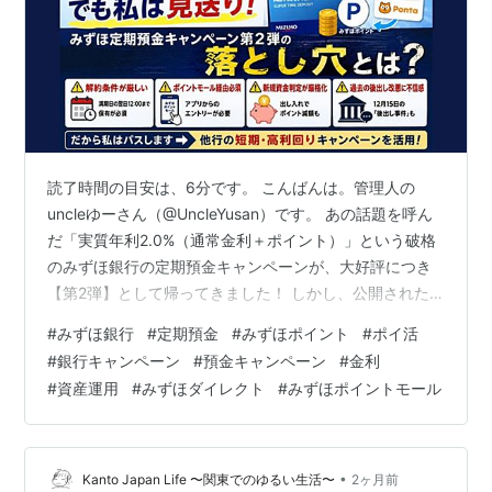
読了時間の目安は、6分です。 こんばんは。管理人の
uncleゆーさん（@UncleYusan）です。 あの話題を呼ん
だ「実質年利2.0%（通常金利＋ポイント）」という破格
のみずほ銀行の定期預金キャンペーンが、大好評につき
【第2弾】として帰ってきました！ しかし、公開された
みずほ銀行の公式特設サイト（2026夏の定期預金キャン
#
みずほ銀行
#
定期預金
#
みずほポイント
#
ポイ活
ペーンページ）の「詳細条件」や「ご留意事項」を読ん
#
銀行キャンペーン
#
預金キャンペーン
#
金利
だ結果、私は今回は完全スルー（パス）することにしま
#
資産運用
#
みずほダイレクト
#
みずほポイントモール
した。 なぜ魅力的なキャンペーンを見送るのか？ 今回の
キャンペーン概要（2026夏・第2弾） 強化された「落と
し穴」 解約条件のペナルティ 「みずほポイントモール」
の条件 パ…
•
Kanto Japan Life 〜関東でのゆるい生活〜
2ヶ月前