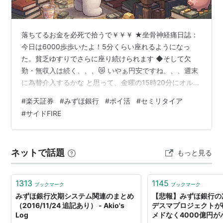
され新BKとなっている）
○
リスト::銀行
落ちてるお金を必死で拾うで￥￥￥ ★坐骨神経痛日誌：
今日は6000歩歩いたよ！5分くらい座れるようになっ
た。貧乏ゆすりでさらに座り続けられます ◆そして欠
勤・無収入は続く、、、😿 いやぁ円安ですね、、、週末
に為替介入するかな と思って、金曜の15時20分にオルカ
ン5万円分買い増しいたしました。約定は月曜ですね。最
#
楽天証券
#
みずほ銀行
#
ポイ活
#
セミリタイア
近、日経平均はボラが大きすぎやしませんか？さて、ど
#
サイドFIRE
うにかお金が欲しい私は、楽天証券からのメールで、楽
天証券経由でみずほ銀行の口座を開設すれば、3万円分相
当のポイントがもらえる！と知りました。しかも、期限
ネットで話題
もっと見る
が7月27日（月）まで、、、‼なんと、なんとーーー！こ
れは見逃せません。てか、期限も…
1313
1145
ブックマーク
ブックマーク
みずほ銀行次期システム関連のまとめ
【悲報】みずほ銀行の
（2016/11/24 追記あり） - Akio's
デスマプロジェクトが
Log
メドなく4000億円がパー