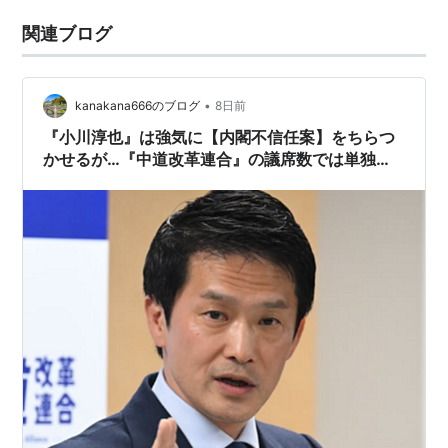
関連ブログ
•
kanakana666のブログ
8日前
『小川淳也』は強気に【内閣不信任案】をちらつ
かせるが…『中道改革連合』の議席数では単独で
不信任案出す権利ナシ