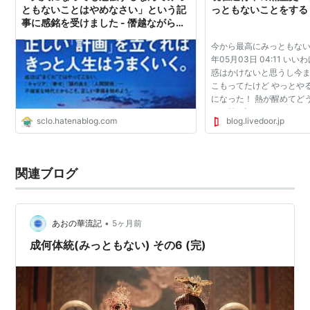
ともないことはやめなさい」という記
っともないことをする
事に感銘を受けました - 僭越ながら【1
テーマの本を30冊読んで勉強するブロ
今から最高にみっともないこ
グ】
年05月03日 04:11 い
惑はかけないと思うし今
こもってたけど やっとや
になった！ 熱が醒めてど
まう前に記しておきたい！
sclo.hatenablog.com
blog.livedoor.jp
っと…ごめんなさい 親切
らった↓の記事につ...
関連ブログ
•
あおの華流記
5ヶ月前
成何体統(みっともない) その6 (完)