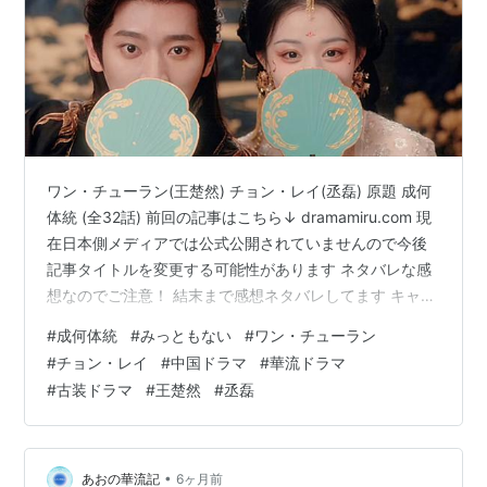
ワン・チューラン(王楚然) チョン・レイ(丞磊) 原題 成何
体統 (全32話) 前回の記事はこちら↓ dramamiru.com 現
在日本側メディアでは公式公開されていませんので今後
記事タイトルを変更する可能性があります ネタバレな感
想なのでご注意！ 結末まで感想ネタバレしてます キャラ
クター生死を含めネタバレＯＫな方のみどうぞ 晩音と澹
#
成何体統
#
みっともない
#
ワン・チューラン
は出会ってすぐに二人ともこの世界の人間じゃなくて現
#
チョン・レイ
#
中国ドラマ
#
華流ドラマ
代からやってきたと気がついた。 その瞬間から二人の共
#
古装ドラマ
#
王楚然
#
丞磊
闘体勢は確立する。 元ネタの小説の主人公は夏侯泊と謝
永児なので、晩音と澹は脇役で悪役。 エンドまでには死
ぬことになっているので二人でこれを回避するのがゴー
ル。…
•
あおの華流記
6ヶ月前