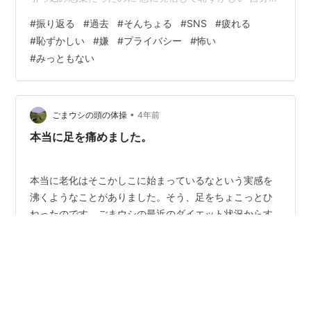
考え方が見られて足元も見られそう と コンプレックスの
#
振り返る
#
過去
#
そんちょる
#
SNS
#
疲れる
塊のようでした 実際見られて 知らずに腹が立ったことも
#
恥ずかしい
#
嫌
#
プライバシー
#
怖い
ありました でも 発信しているのは自分だし 発信してい
#
みっともない
るんだから 他の人が見ても 何も言えない でも受け入れ
がたい そんな矛盾と戦いながら 過ごしていました いま
は このブログで 自分の発信をする…
•
ごまウシの頭の体操
4年前
本当に足を痛めました。