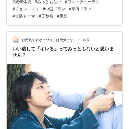
#
成何体統
#
みっともない
#
ワン・チューラン
からあるのは知ってましたけど、実写版が作られるのを
#
チョン・レイ
#
中国ドラマ
#
華流ドラマ
知ってからずっと「これ面白いのか？」と思ってまし
#
古装ドラマ
#
王楚然
#
丞磊
た。 入れ替わりの「両不疑」が同じように思いながら、
見たら面白かったので、実際出来上がったら見てみよう
とは思ってました。 日本語タイトルの「みっともない」
はなんでこれにしたの…
•
お元気ですか？ワタシは元気です。
1年前
いい歳して「キレる」ってみっともないと思いま
せん？