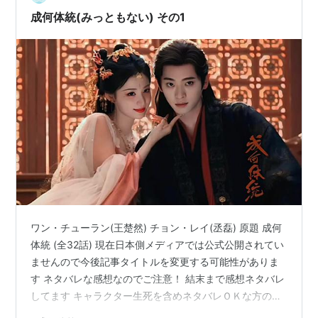
成何体統(みっともない) その1
ワン・チューラン(王楚然) チョン・レイ(丞磊) 原題 成何
体統 (全32話) 現在日本側メディアでは公式公開されてい
ませんので今後記事タイトルを変更する可能性がありま
す ネタバレな感想なのでご注意！ 結末まで感想ネタバレ
してます キャラクター生死を含めネタバレＯＫな方のみ
どうぞ コメディーですね。 このアニメバージョンが以前