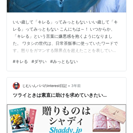
いい歳して「キレる」ってみっともない いい歳して「キ
レる」ってみっともない こんにちは～！ いつからか、
「キレる」という言葉に嫌悪感を抱くようになりまし
た。 ワタシの世代は、日常茶飯事に使っていたワードで
す。怒りをガマンする限界点を超えたことを表している
んですが、気軽に使えるワードなだけに、ガマンの限界
#
キレる
#
ダサい
#
みっともない
点が低くなり、ちょっとしたことで「キレる」人が増え
ました。 これは、社会現象にもなりましたよね。90年代
はキレる若者。 昨今、キレる老人なんて言われますが、
•
きっとワタシの世代（を含めて）から上の世代。アップ
じむいんパパのinterest日記
3年前
デートがなくて情けないなと思います。 先日も、ワタシ
ツライときは素直に助けを求めていきたい…
よりも10も20も年上の方と話していて…