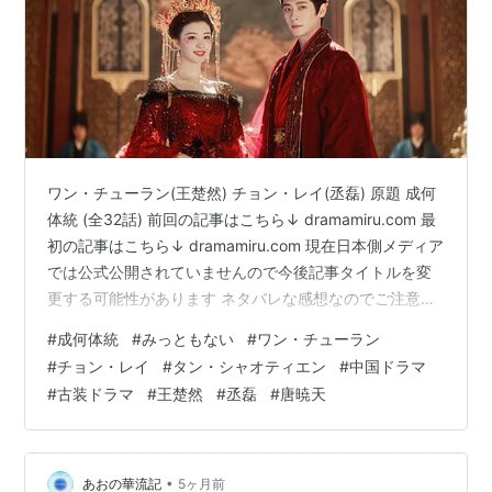
ワン・チューラン(王楚然) チョン・レイ(丞磊) 原題 成何
体統 (全32話) 前回の記事はこちら↓ dramamiru.com 最
初の記事はこちら↓ dramamiru.com 現在日本側メディア
では公式公開されていませんので今後記事タイトルを変
更する可能性があります ネタバレな感想なのでご注意！
結末まで感想ネタバレしてます キャラクター生死を含め
#
成何体統
#
みっともない
#
ワン・チューラン
ネタバレＯＫな方のみどうぞ 朝廷を一掃した澹は自分が
#
チョン・レイ
#
タン・シャオティエン
#
中国ドラマ
招いた書生たちを無事に出世させる。 しかし出会った時
#
古装ドラマ
#
王楚然
#
丞磊
#
唐暁天
に6人だった彼らは半分になってしまった。 敵の刃に倒
れちゃった、文官なのに…… 病気で先が長くないとわか
っていた岑菫天を始め、みんな民のために…
•
あおの華流記
5ヶ月前