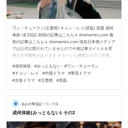
ワン・チューラン(王楚然) チョン・レイ(丞磊) 原題 成何
体統 (全32話) 前回の記事はこちら↓ dramamiru.com 最
初の記事はこちら↓ dramamiru.com 現在日本側メディア
では公式公開されていませんので今後記事タイトルを変
更する可能性があります ネタバレな感想なのでご注意！
結末まで感想ネタバレしてます キャラクター生死を含め
#
成何体統
#
みっともない
#
ワン・チューラン
ネタバレＯＫな方のみどうぞ 力強い味方が次々と陣営に
#
チョン・レイ
#
中国ドラマ
#
華流ドラマ
加わる。 胥堯を思いの外、瞬殺で失ってしまい、ふたり
#
古装ドラマ
#
王楚然
#
丞磊
ぼっちの戦いかと思えばここですごい味方がやってく
る。 澹の母親の友人？だったらしいが、ものすごく強
い、癖も強い(笑) なんと男にも女にもなれる…
•
あおの華流記
6ヶ月前
成何体統(みっともない) その2