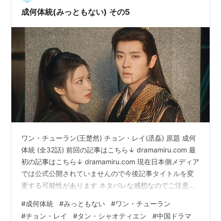
成何体統(みっともない) その5
ワン・チューラン(王楚然) チョン・レイ(丞磊) 原題 成何
体統 (全32話) 前回の記事はこちら↓ dramamiru.com 最
初の記事はこちら↓ dramamiru.com 現在日本側メディア
では公式公開されていませんので今後記事タイトルを変
更する可能性があります ネタバレな感想なのでご注意！
結末まで感想ネタバレしてます キャラクター生死を含め
#
成何体統
#
みっともない
#
ワン・チューラン
ネタバレＯＫな方のみどうぞ ここで永児に告白したこと
#
チョン・レイ
#
タン・シャオティエン
#
中国ドラマ
で、現代人三人の同盟は完成する。 仲間になった晩音と