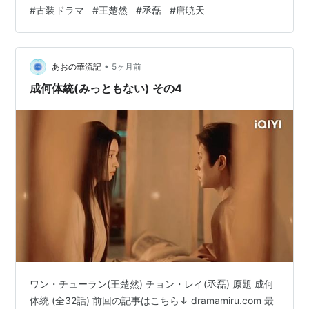
#
古装ドラマ
#
王楚然
#
丞磊
#
唐暁天
永児のキャッキャした親友関係が和みます。 最初は互い
に手探りでしたけど、時間とともに信頼関係も確立して
きます。 この後、墕国の使節団なるものが…
•
あおの華流記
5ヶ月前
成何体統(みっともない) その4
ワン・チューラン(王楚然) チョン・レイ(丞磊) 原題 成何
体統 (全32話) 前回の記事はこちら↓ dramamiru.com 最