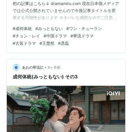
初の記事はこちら↓ dramamiru.com 現在日本側メディア
では公式公開されていませんので今後記事タイトルを変
更する可能性があります ネタバレな感想なのでご注意！
結末まで感想ネタバレしてます キャラクター生死を含め
#
成何体統
#
みっともない
#
ワン・チューラン
ネタバレＯＫな方のみどうぞ 晩音の侍女の小眉。 元々の
#
チョン・レイ
#
中国ドラマ
#
華流ドラマ
晩音の侍女です。 つまりは途中から主人の中身が入れ替
#
古装ドラマ
#
王楚然
#
丞磊
わったんだけど、彼女はそれを理解してなかった。 いつ
もの時代劇だと、まずはこの侍女から攻略して味方につ
けるものなんだけど、この侍女と晩音はな…
•
あおの華流記
5ヶ月前
成何体統(みっともない) その3