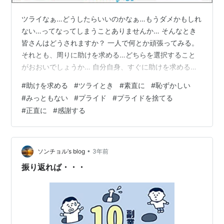
ツライなぁ…どうしたらいいのかなぁ…もうダメかもしれ
ない…ってなってしまうことありませんか… そんなとき
皆さんはどうされますか？ 一人で何とか頑張ってみる。
それとも、周りに助けを求める…どちらを選択すること
がおおいでしょうか… 自分自身、すぐに助けを求めるこ
とがなかなかできません。 それは、一人ではどうにもな
#
助けを求める
#
ツライとき
#
素直に
#
恥ずかしい
らないって分かっているのに、「なんか恥ずかしい…」
#
みっともない
#
プライド
#
プライドを捨てる
とか「みっともない…」みたいな感情が心の中で湧いて
#
正直に
#
感謝する
きてしまうから… でもこれって、カッコつけているだけ
ですよね…自分が弱いことを認めたくない…弱いって思わ
れたくない…っていう変なプライドを捨てきれていない
から、意固地になんとか自分でしてみよ…
•
ソンチョル’s blog
3年前
振り返れば・・・