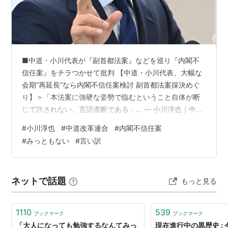
■中道・小川代表が『副首都法案』などを巡り『内閣不
信任案』をチラつかせて批判 【中道・小川代表、大幅な
会期“再延長”なら内閣不信任案検討 副首都法案採決めぐ
り】＞「本法案に強硬な姿勢で臨むということ自体が断
じて許されない。言語道断である」… — 小川淳也｜中道
改革連合 代表｜香川1区｜衆議院議員🚲 (@junyaog)
#
小川淳也
#
中道改革連合
#
内閣不信任案
2026年7月24日 中道の公式アカウントも強気に小川代表
#
みっともない
#
言い訳
をプッシュ▼ 首都機能のバックアップは必要です。だか
らこそ、「大阪ありき」で決めていいのでしょうか。南
海トラフ地震などの災害リスク。防災上の合理性。政策
ネットで話題
もっと見る
決定の透明性。小川代表は、副首都法案をめぐり、「我
田引水ではないか」…
1110
539
ブックマーク
ブックマーク
「大人になっても勉強するなんてみっ
現在進行中の黒歴史 :