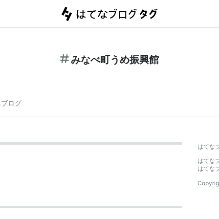
みなべ町うめ振興館
連ブログ
はてな
はてな
はてな
Copyrig