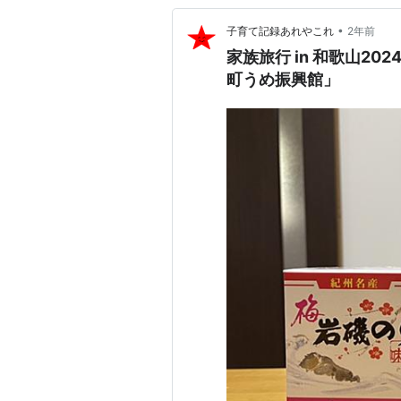
•
子育て記録あれやこれ
2年前
家族旅行 in 和歌山2
町うめ振興館」