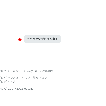
このタグでブログを書く
ブログ
>
未指定
>
みなべ町うめ振興館
ブログ タグとは
ヘルプ
開発ブログ
ブログトップ
ht (C) 2001-
2026
Hatena.