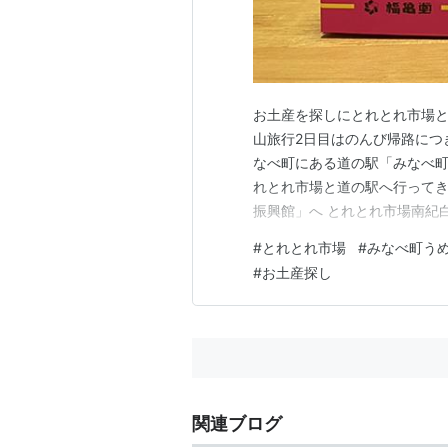
お土産を探しにとれとれ市場と
山旅行2日目はのんび帰路につ
なべ町にある道の駅「みなべ町う
れとれ市場と道の駅へ行ってき
振興館」へ とれとれ市場南紀
アウトしたあと、そのままとれ
#
とれとれ市場
#
みなべ町う
ンダのかまぼこを見つけて思わ
#
お土産探し
かわいくなりました(^^)/ あと
関連ブログ