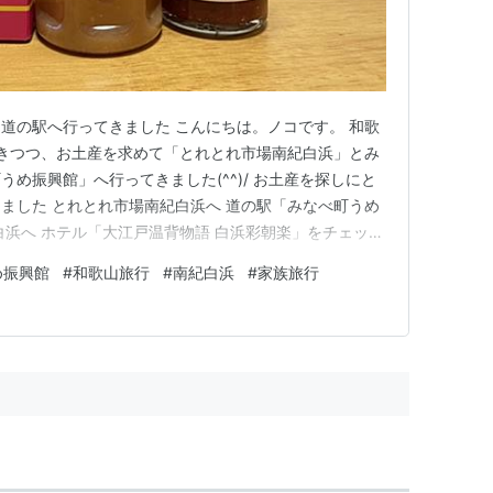
道の駅へ行ってきました こんにちは。ノコです。 和歌
きつつ、お土産を求めて「とれとれ市場南紀白浜」とみ
め振興館」へ行ってきました(^^)/ お土産を探しにと
ました とれとれ市場南紀白浜へ 道の駅「みなべ町うめ
白浜へ ホテル「大江戸温背物語 白浜彩朝楽」をチェック
とれ市場へ。ぐるりと一周、お土産探し。 売り場でパ
め振興館
#
和歌山旅行
#
南紀白浜
#
家族旅行
ず購入。 ちゃんぽん作った時にいれたらめちゃくちゃ
SAと…