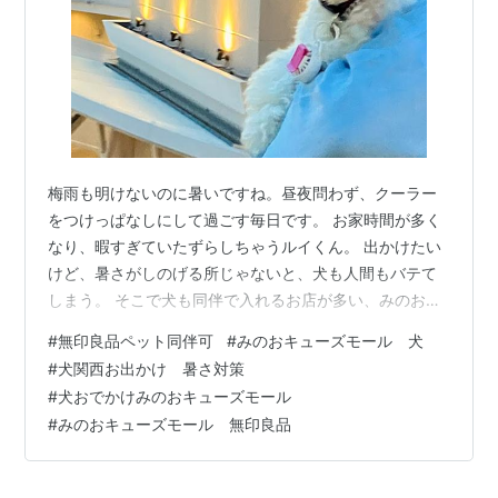
梅雨も明けないのに暑いですね。昼夜問わず、クーラー
をつけっぱなしにして過ごす毎日です。 お家時間が多く
なり、暇すぎていたずらしちゃうルイくん。 出かけたい
けど、暑さがしのげる所じゃないと、犬も人間もバテて
しまう。 そこで犬も同伴で入れるお店が多い、みのおキ
ューズモールへお出かけしました。 国道171号と新御堂
#
無印良品ペット同伴可
#
みのおキューズモール 犬
が交差する、車で便利なアクセス。2023年3月に北大阪
#
犬関西お出かけ 暑さ対策
急行電鉄も延伸し「箕面萱野」駅も出来てさらに便利に
#
犬おでかけみのおキューズモール
なりました。 新駅舎前の芝生。新しいビルも新設されて
#
みのおキューズモール 無印良品
きれいです。 新しいSTATION棟は飲食店中心なのでペッ
トの入館不可ですが、犬連れで入店できるお店が多いの
がみのおキューズモールの良…