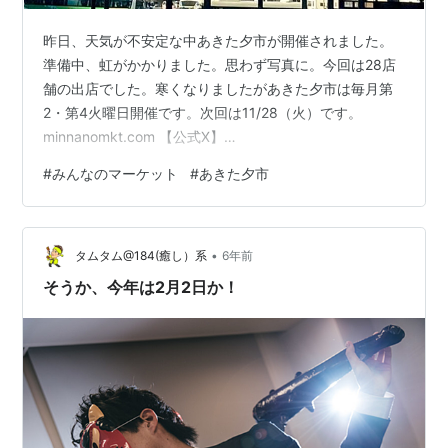
昨日、天気が不安定な中あきた夕市が開催されました。
準備中、虹がかかりました。思わず写真に。今回は28店
舗の出店でした。寒くなりましたがあきた夕市は毎月第
2・第4火曜日開催です。次回は11/28（火）です。
minnanomkt.com 【公式X】
https://x.com/Akita_Market?s=20【公式Instagram】
#
みんなのマーケット
#
あきた夕市
https://www.instagram.com/akita_yuichi/ ランキング参
加中ブログ仲間増やしたい方全員集合！✨ 初心者も上級
者も誰でも参加OK！ ランキング参加中東北組 ランキン
•
グ参加中地域 ランキング参加中秋田県
タムタム@184(癒し）系
6年前
そうか、今年は2月2日か！