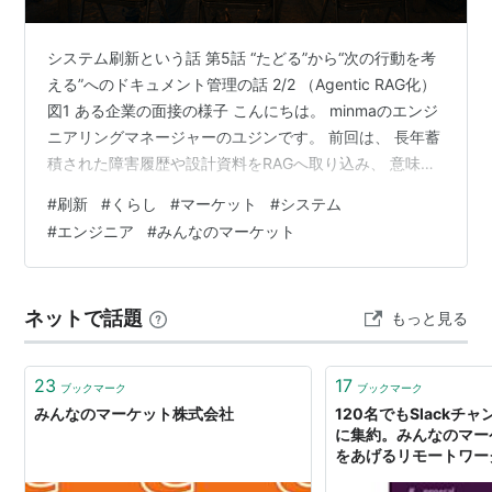
システム刷新という話 第5話 “たどる”から“次の行動を考
える”へのドキュメント管理の話 2/2 （Agentic RAG化）
図1 ある企業の面接の様子 こんにちは。 minmaのエンジ
ニアリングマネージャーのユジンです。 前回は、 長年蓄
積された障害履歴や設計資料をRAGへ取り込み、 意味の
近い情報を検索し、 さらにGraph DBによって情報同士の
#
刷新
#
くらし
#
マーケット
#
システム
関係をたどる仕組みについて紹介しました。 今回は、 そ
#
エンジニア
#
みんなのマーケット
のRAGを土台に、 集めた情報が判断に十分かを評価し、
不足している情報を追加で探しながら、 次のTodoを考え
るAgentic RAGへ発展させた話です。 ただし、 Agentic
ネットで話題
もっと見る
な仕組み…
23
17
ブックマーク
ブックマーク
みんなのマーケット株式会社
120名でもSlackチ
に集約。みんなのマー
をあげるリモートワーク
ック（CAREER HAC