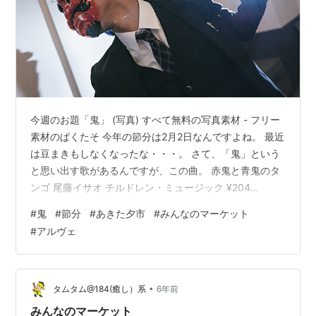
今週のお題「鬼」 (写真) すべて無料の写真素材 - フリー
素材のぱくたそ 今年の節分は2月2日なんですよね。 最近
は豆まきもしなくなったな・・・。 さて、「鬼」という
と思い出す歌があるんですが、この曲。 赤鬼と青鬼のタ
ンゴ 尾藤イサオ チルドレン・ミュージック ¥204
provided courtesy of iTunes 短い歌なのに印象が残って
#
鬼
#
節分
#
あきた夕市
#
みんなのマーケット
いて、 鬼というと真っ先に思い出します。 --------------
#
アルヴェ
------------------- その2月2日ですが、 あきた夕市開催
致します。 15:00〜19:00です。 よろしくお願いしま
す！
•
タムタム@184(癒し）系
6年前
みんなのマーケット