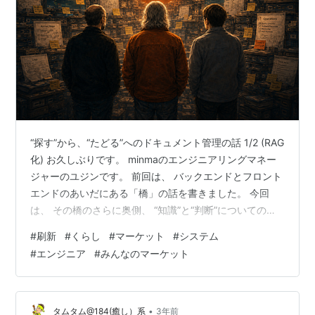
“探す”から、“たどる”へのドキュメント管理の話 1/2 (RAG
化) お久しぶりです。 minmaのエンジニアリングマネー
ジャーのユジンです。 前回は、 バックエンドとフロント
エンドのあいだにある「橋」の話を書きました。 今回
は、 その橋のさらに奥側、 “知識”と“判断”についての話
をしてみようと思います。 1.増え続けるもの 図1 積み重
#
刷新
#
くらし
#
マーケット
#
システム
なった情報を、必要な知識へ運びたい サービスが長く続
#
エンジニア
#
みんなのマーケット
くと、 増えていくものがあります。 コード。 ログ。 設
計書。 障害対応履歴。 Slackの会話。 Wiki。 運用メモ。
そして、誰かの個人メモ。 minmaでも、15年以上サービ
スを運営する中で、 本…
•
タムタム@184(癒し）系
3年前