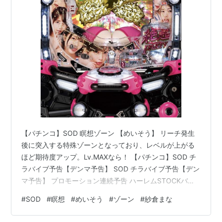
【パチンコ】SOD 瞑想ゾーン 【めいそう】 リーチ発生
後に突入する特殊ゾーンとなっており、レベルが上がる
ほど期待度アップ。Lv.MAXなら！ 【パチンコ】SOD チ
ラバイブ予告【デンマ予告】 SOD チラバイブ予告【デン
マ予告】 プロモーション連続予告 ハーレムSTOCKバイ
ブ 様々な場面でストックを獲得していき、7人まで集ま
#
SOD
#
瞑想
#
めいそう
#
ゾーン
#
紗倉まな
れば絶超ハーレムが発生 【パチンコ】SOD SODチャン
ス目予告 胸ゾーン予告 SODチャンス目予告 胸ゾーン