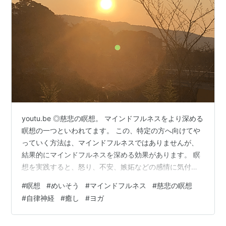
youtu.be ◎慈悲の瞑想。 マインドフルネスをより深める
瞑想の一つといわれてます。 この、特定の方へ向けてや
っていく方法は、マインドフルネスではありませんが、
結果的にマインドフルネスを深める効果があります。 瞑
想を実践すると、怒り、不安、嫉妬などの感情に気付き
やすくなりますので、私は毎日必ずマインドフルネス瞑
#
瞑想
#
めいそう
#
マインドフルネス
#
慈悲の瞑想
想後に慈悲の瞑想を実践するようにしています。それに
#
自律神経
#
癒し
#
ヨガ
よって自己肯定力も付いてくるので、取り入れるように
しています。 瞑想を実践されてない方でも、日常の生活