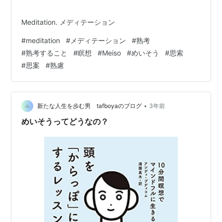
Meditation. メディテーション
#
meditation
#
メディテーション
#
熟考
#
熟考すること
#
瞑想
#
Meiso
#
めいそう
#
思索
#
思案
#
熟慮
•
新たな人生を歩む男 tafboyaのブログ
3年前
めいそうってどうなの？