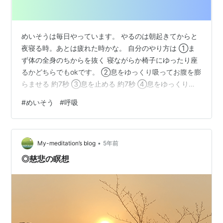
めいそうは毎日やっています。 やるのは朝起きてからと
夜寝る時。あとは疲れた時かな。 自分のやり方は ①ま
ず体の全身のちからを抜く 寝ながらか椅子にゆったり座
るかどちらでもokです。 ②息をゆっくり吸ってお腹を膨
らませる 約7秒 ③息を止める 約7秒 ④息をゆっくりと
吐く お腹へこませる 約7秒 ⑤ ②～④を繰り返す 思考
#
めいそう
#
呼吸
が浮かんだら呼吸に集中する ⑥これを約5分間繰り返し
ます これが今自分がやっているめいそうです。 まあ中々
呼吸に集中するのは難しいです💦 結構やってるけどまだ
•
まだなれない感じです。 めいそう極めて目指せブッタ
My-meditation’s blog
5年前
(笑) ランキング参加中毎日投稿がんばり隊 ランキング参
◎慈悲の瞑想
加中ブログ仲間…