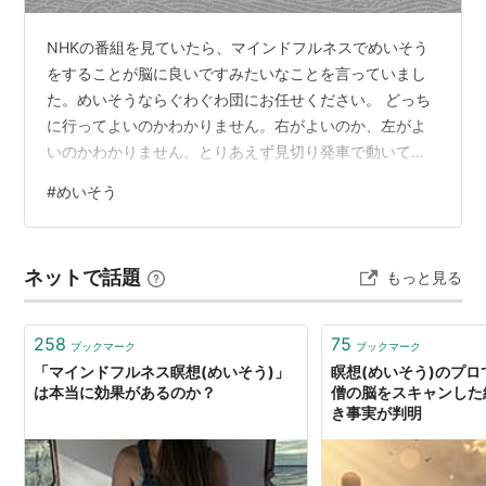
NHKの番組を見ていたら、マインドフルネスでめいそう
をすることが脳に良いですみたいなことを言っていまし
た。めいそうならぐわぐわ団にお任せください。 どっち
に行ってよいのかわかりません。右がよいのか、左がよ
いのかわかりません。とりあえず見切り発車で動いてい
ます。漢字で書くと「迷走」です。迷いまくることで、
#
めいそう
脳の動きが活性化され、頭がよくなるのです。実に素晴
らしい。みなさん、迷走を頑張りましょう。 ……なんて
ことを冗談で書いてしまいましたが、実際にはあんまり
ネットで話題
もっと見る
「迷走」することは少なかったりします。というのも、
迷うのが面倒だからです。どっちがいいかな？なんて考
えて脳のシナプスをあっちゃこっちゃに動かした…
258
75
ブックマーク
ブックマーク
「マインドフルネス瞑想(めいそう)」
瞑想(めいそう)のプ
は本当に効果があるのか？
僧の脳をスキャンした
き事実が判明