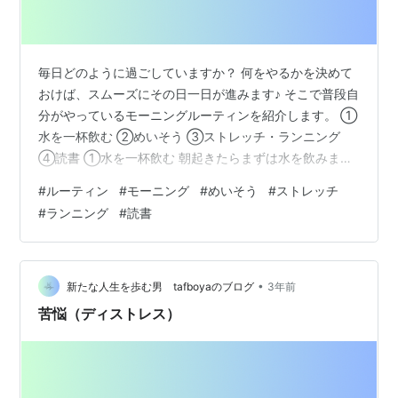
毎日どのように過ごしていますか？ 何をやるかを決めて
おけば、スムーズにその日一日が進みます♪ そこで普段自
分がやっているモーニングルーティンを紹介します。 ①
水を一杯飲む ②めいそう ③ストレッチ・ランニング
④読書 ①水を一杯飲む 朝起きたらまずは水を飲みまし
ょう。 寝てる間に失われた水分を補給します。 水を飲む
#
ルーティン
#
モーニング
#
めいそう
#
ストレッチ
ことにより、目が覚めて、喉の渇きも癒されます。 他の
#
ランニング
#
読書
飲み物でもいいのでは？と思いますが基本は水がいいで
すね。 何より楽だから😤白湯、お茶、紅茶などは飲むた
めに色々と準備するので手間です。 その点水なら、水道
捻るか、ペットボトルの水があればすぐに飲めます。 朝
•
新たな人生を歩む男 tafboyaのブログ
3年前
水を飲んで、体を起こしてあ…
苦悩（ディストレス）