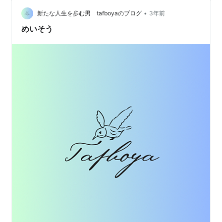
が感じたことを書いていきます。 自分の考えてることを
•
自覚できるようになる 数分のめいそうで落ち着けるよう
新たな人生を歩む男 tafboyaのブログ
3年前
になる 考えがごちゃごちゃしてきた時にめいそうすると
めいそう
冷静になれる 自…