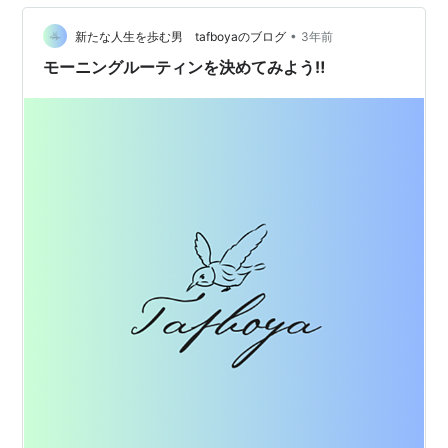
SODチャンス目予告 停止したSOD図柄が紫唐草柄なら期
•
待大 胸ゾーン予告 先っちょバレ予告 【パチンコ】SOD
新たな人生を歩む男 tafboyaのブログ
3年前
××きせる予告 【パチンコ】SOD ××きせ…
モーニングルーティンを決めてみよう‼️