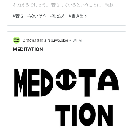
を抱えるでしょう。 苦悩しているということは、現状に
満足していないということ。 現状に満足していれば、苦
#
苦悩
#
めいそう
#
対処方
#
書き出す
しむことはないでしょう。 苦悩するからこそ、現状を把
握し、向き合って どう改善しようかという考えが、生ま
れるのではないだろうか？ とはいっても、つらいという
•
現状は中々変えられない。 苦悩に囚われ過ぎると、足元
英語の顔表情.airabuwo.blog
3年前
をすくわれてしまう。 一時的に回避することは難しくな
MEDITATION
いでしょう。 テレビ見たり、ゲ…