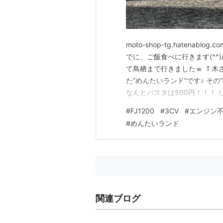
moto-shop-tg.haten
でに、ご飯食べに行きます(^^
て鳥栖まで行きましたｗ Ｔ木
た”めんたいランド”です♪ その”
なんとパスタは500円！！！
（明太子好きには、たまらない
#
FJ1200
#
3CV
#
エンジン
太子を乗せました(#^.^#) 
#
めんたいランド
関連ブログ