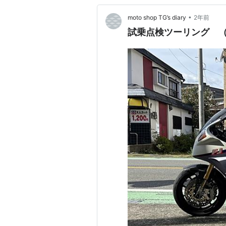
•
moto shop TG’s diary
2年前
試乗点検ツーリング （F